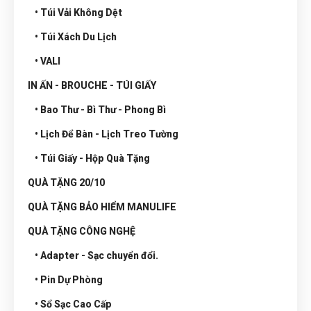
• Túi Vải Không Dệt
• Túi Xách Du Lịch
• VALI
IN ẤN - BROUCHE - TÚI GIẤY
• Bao Thư - Bì Thư - Phong Bì
• Lịch Để Bàn - Lịch Treo Tường
• Túi Giấy - Hộp Quà Tặng
QUÀ TẶNG 20/10
QUÀ TẶNG BẢO HIỂM MANULIFE
QUÀ TẶNG CÔNG NGHỆ
• Adapter - Sạc chuyển đổi.
• Pin Dự Phòng
• Sổ Sạc Cao Cấp