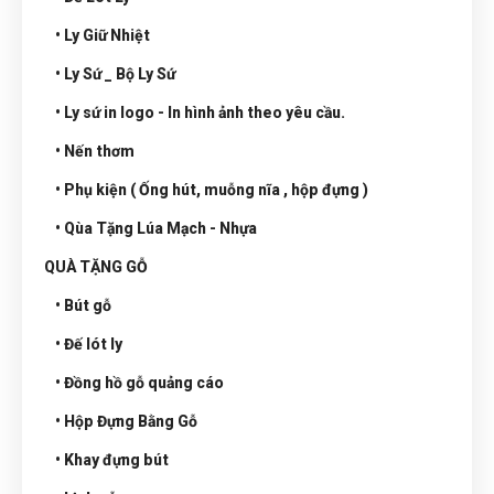
• Ly Giữ Nhiệt
• Ly Sứ _ Bộ Ly Sứ
• Ly sứ in logo - In hình ảnh theo yêu cầu.
• Nến thơm
• Phụ kiện ( Ống hút, muỗng nĩa , hộp đựng )
• Qùa Tặng Lúa Mạch - Nhựa
QUÀ TẶNG GỖ
• Bút gỗ
• Đế lót ly
• Đồng hồ gỗ quảng cáo
• Hộp Đựng Bằng Gỗ
• Khay đựng bút