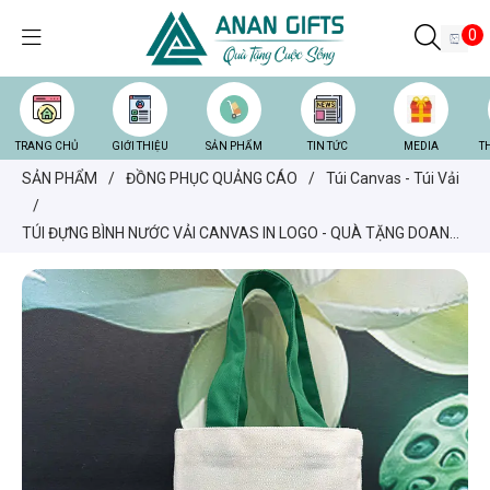
0
TRANG CHỦ
GIỚI THIỆU
SẢN PHẨM
TIN TỨC
MEDIA
T
SẢN PHẨM
/
ĐỒNG PHỤC QUẢNG CÁO
/
Túi Canvas - Túi Vải
/
TÚI ĐỰNG BÌNH NƯỚC VẢI CANVAS IN LOGO - QUÀ TẶNG DOANH
NGHIỆP THÂN THIỆN MÔI TRƯỜNG