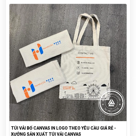
TÚI VẢI BỐ CANVAS IN LOGO THEO YÊU CẦU GIÁ RẺ -
XƯỞNG SẢN XUẤT TÚI VẢI CANVAS