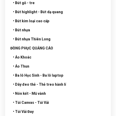
• Bút gỗ - tre
• Bút highlight - Bút dạ quang
• Bút kim loại cao cấp
• Bút nhựa
• Bút nhựa Thiên Long
ĐỒNG PHỤC QUẢNG CÁO
• Áo Khoác
• Áo Thun
• Ba lô Học Sinh - Ba lô laptop
• Dây đeo thẻ - Thẻ treo hành lí
• Nón kết - Mũ vành
• Túi Canvas - Túi Vải
• Túi Vải Đay