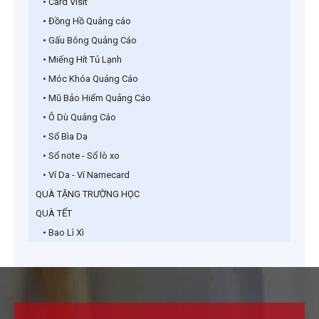
• Card Visit
• Đồng Hồ Quảng cáo
• Gấu Bông Quảng Cáo
• Miếng Hít Tủ Lạnh
• Móc Khóa Quảng Cáo
• Mũ Bảo Hiểm Quảng Cáo
• Ô Dù Quảng Cáo
• Sổ Bìa Da
• Sổ note - Sổ lò xo
• Ví Da - Ví Namecard
QUÀ TẶNG TRƯỜNG HỌC
QUÀ TẾT
• Bao Lì Xì