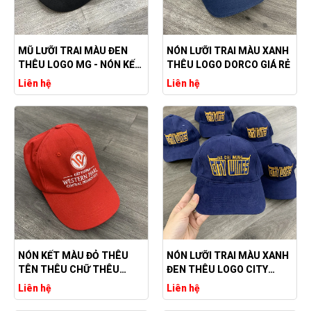
MŨ LƯỠI TRAI MÀU ĐEN
NÓN LƯỠI TRAI MÀU XANH
THÊU LOGO MG - NÓN KẾT
THÊU LOGO DORCO GIÁ RẺ
SẢN XUẤT THEO YÊU CẦU
Liên hệ
Liên hệ
GIÁ RẺ
NÓN KẾT MÀU ĐỎ THÊU
NÓN LƯỠI TRAI MÀU XANH
TÊN THÊU CHỮ THÊU
ĐEN THÊU LOGO CITY
LOGO CÁT TƯỜNG
WINGS
Liên hệ
Liên hệ