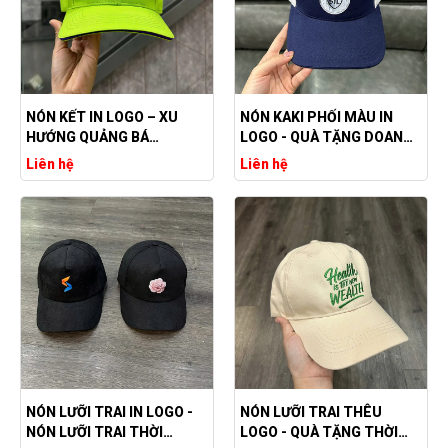
NÓN KẾT IN LOGO – XU
NÓN KAKI PHỐI MÀU IN
HƯỚNG QUẢNG BÁ
LOGO - QUÀ TẶNG DOANH
THƯƠNG HIỆU HIỆU QUẢ
NGHIỆP BỀN, ĐẸP, GIÁ TỐT
Liên hệ
Liên hệ
NÓN LƯỠI TRAI IN LOGO -
NÓN LƯỠI TRAI THÊU
NÓN LƯỠI TRAI THỜI
LOGO - QUÀ TẶNG THỜI