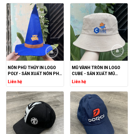
NÓN PHÙ THỦY IN LOGO
MŨ VÀNH TRÒN IN LOGO
POLY - SẢN XUẤT NÓN PHÙ
CUBE - SẢN XUẤT MŨ
THỦY THEO YÊU CẦU
VÀNH THEO YÊU CẦU GIÁ
Liên hệ
Liên hệ
RẺ