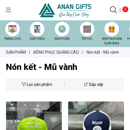
0
TRANG CHỦ
GIỚI THIỆU
SẢN PHẨM
TIN TỨC
KINH NGHIỆM
T
QUÀ TẶNG
SẢN PHẨM
/
ĐỒNG PHỤC QUẢNG CÁO
/
Nón kết - Mũ vành
Nón kết - Mũ vành
Lọc sản phẩm
Sắp xếp