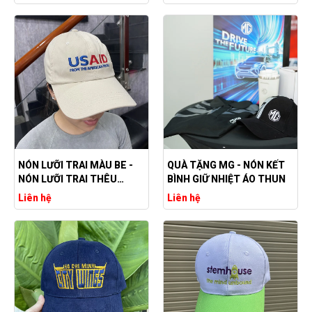
NÓN LƯỠI TRAI MÀU BE -
QUÀ TẶNG MG - NÓN KẾT
NÓN LƯỠI TRAI THÊU
BÌNH GIỮ NHIỆT ÁO THUN
LOGO THEO YÊU CẦU
Liên hệ
Liên hệ