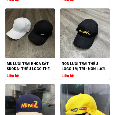
THEO YÊU CẦU
MŨ LƯỠI TRAI KHÓA SẮT
NÓN LƯỠI TRAI THÊU
SKODA- THÊU LOGO THEO
LOGO 1 VỊ TRÍ - NÓN LƯỠI
YÊU CẦU
TRAI GIÁ RẺ
Liên hệ
Liên hệ