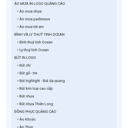
ÁO MƯA IN LOGO QUẢNG CÁO
• Áo mưa nhựa
• Áo mưa padessus
• Áo mưa trẻ em
BÌNH VÀ LY THUỶ TINH OCEAN
• Bình thuỷ tinh Ocean
• Ly thuỷ tinh Ocean
BÚT IN LOGO
• Bút chì
• Bút gỗ - tre
• Bút highlight - Bút dạ quang
• Bút kim loại cao cấp
• Bút nhựa
• Bút nhựa Thiên Long
ĐỒNG PHỤC QUẢNG CÁO
• Áo Khoác
• Áo Thun