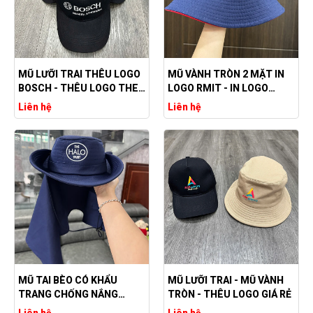
MŨ LƯỠI TRAI THÊU LOGO
MŨ VÀNH TRÒN 2 MẶT IN
BOSCH - THÊU LOGO THEO
LOGO RMIT - IN LOGO
YÊU CẦU
THEO YÊU CẦU
Liên hệ
Liên hệ
MŨ TAI BÈO CÓ KHẨU
MŨ LƯỠI TRAI - MŨ VÀNH
TRANG CHỐNG NẮNG
TRÒN - THÊU LOGO GIÁ RẺ
THÊU LOGO - SẢN XUẤT
Liên hệ
Liên hệ