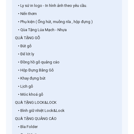
• Ly sứ in logo - In hình ảnh theo yêu cầu.
• Nến thơm
• Phụ kiện ( Ống hút, muỗng nĩa , hộp đựng )
• Qùa Tặng Lúa Mạch - Nhựa
QUÀ TẶNG GỖ
• Bút gỗ
• Đế lót ly
• Đồng hồ gỗ quảng cáo
• Hộp Đựng Bằng Gỗ
• Khay đựng bút
• Lịch gỗ
• Móc khoá gỗ
QUÀ TẶNG LOCK&LOCK
• Bình giữ nhiệt Lock&Lock
QUÀ TẶNG QUẢNG CÁO
• Bìa Folder