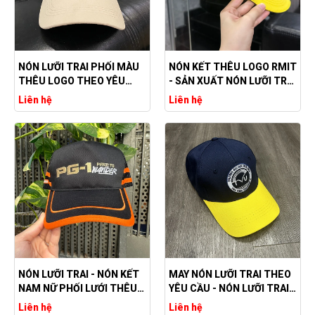
NÓN LƯỠI TRAI PHỐI MÀU
NÓN KẾT THÊU LOGO RMIT
THÊU LOGO THEO YÊU
- SẢN XUẤT NÓN LƯỠI TRAI
CẦU
THEO YÊU CẦU
Liên hệ
Liên hệ
NÓN LƯỠI TRAI - NÓN KẾT
MAY NÓN LƯỠI TRAI THEO
NAM NỮ PHỐI LƯỚI THÊU
YÊU CẦU - NÓN LƯỠI TRAI
LOGO THEO YÊU CẦU
GIÁ RẺ
Liên hệ
Liên hệ