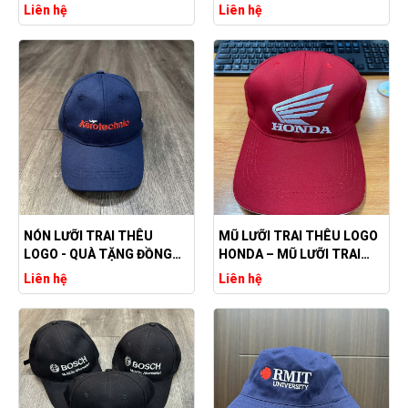
TRANG, GIÁ RẺ
TRANG Ý NGHĨA
Liên hệ
Liên hệ
NÓN LƯỠI TRAI THÊU
MŨ LƯỠI TRAI THÊU LOGO
LOGO - QUÀ TẶNG ĐỒNG
HONDA – MŨ LƯỠI TRAI
PHỤC GIÁ RẺ
THÊU LOGO THEO YÊU
Liên hệ
Liên hệ
CẦU