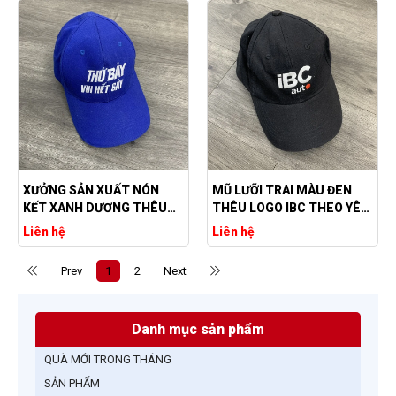
XƯỞNG SẢN XUẤT NÓN
MŨ LƯỠI TRAI MÀU ĐEN
KẾT XANH DƯƠNG THÊU
THÊU LOGO IBC THEO YÊU
LOGO GIÁ RẺ
CẦU
Liên hệ
Liên hệ
Prev
1
2
Next
Danh mục sản phẩm
QUÀ MỚI TRONG THÁNG
SẢN PHẨM