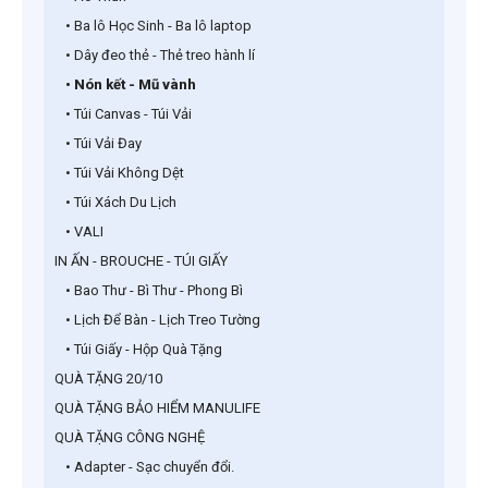
• Ba lô Học Sinh - Ba lô laptop
• Dây đeo thẻ - Thẻ treo hành lí
• Nón kết - Mũ vành
• Túi Canvas - Túi Vải
• Túi Vải Đay
• Túi Vải Không Dệt
• Túi Xách Du Lịch
• VALI
IN ẤN - BROUCHE - TÚI GIẤY
• Bao Thư - Bì Thư - Phong Bì
• Lịch Để Bàn - Lịch Treo Tường
• Túi Giấy - Hộp Quà Tặng
QUÀ TẶNG 20/10
QUÀ TẶNG BẢO HIỂM MANULIFE
QUÀ TẶNG CÔNG NGHỆ
• Adapter - Sạc chuyển đổi.