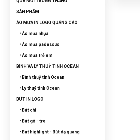
QUÀ MỚI TRONG THÁNG
SẢN PHẨM
ÁO MƯA IN LOGO QUẢNG CÁO
• Áo mưa nhựa
• Áo mưa padessus
• Áo mưa trẻ em
BÌNH VÀ LY THUỶ TINH OCEAN
• Bình thuỷ tinh Ocean
• Ly thuỷ tinh Ocean
BÚT IN LOGO
• Bút chì
• Bút gỗ - tre
• Bút highlight - Bút dạ quang