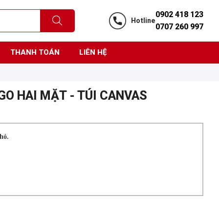
0902 418 123
Hotline
0707 260 997
THANH TOÁN
LIÊN HỆ
GO HAI MẶT - TÚI CANVAS
hỏ.