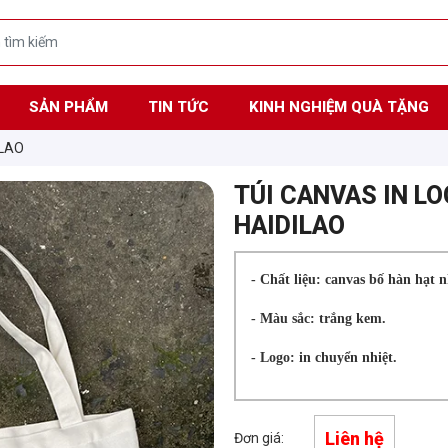
SẢN PHẨM
TIN TỨC
KINH NGHIỆM QUÀ TẶNG
ILAO
TÚI CANVAS IN LO
HAIDILAO
- Chất liệu: canvas bố hàn hạt n
- Màu sắc: trắng kem.
- Logo: in chuyển nhiệt.
Liên hệ
Đơn giá: