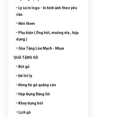
• Ly sứ in logo - In hình ảnh theo yêu
cầu.
• Nến thơm
• Phụ kiện ( Ống hút, muỗng nĩa , hộp
đựng )
• Qùa Tặng Lúa Mạch - Nhựa
QUÀ TẶNG GỖ
• Bút gỗ
• Đế lót ly
• Đồng hồ gỗ quảng cáo
• Hộp Đựng Bằng Gỗ
• Khay đựng bút
• Lịch gỗ