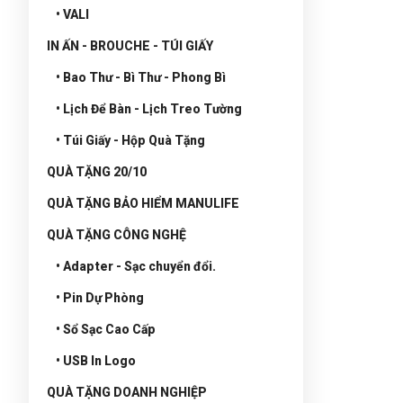
• VALI
IN ẤN - BROUCHE - TÚI GIẤY
• Bao Thư - Bì Thư - Phong Bì
• Lịch Để Bàn - Lịch Treo Tường
• Túi Giấy - Hộp Quà Tặng
QUÀ TẶNG 20/10
QUÀ TẶNG BẢO HIỂM MANULIFE
QUÀ TẶNG CÔNG NGHỆ
• Adapter - Sạc chuyển đổi.
• Pin Dự Phòng
• Sổ Sạc Cao Cấp
• USB In Logo
QUÀ TẶNG DOANH NGHIỆP