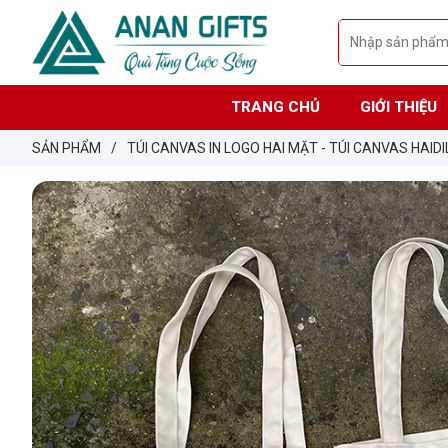
TRANG CHỦ
GIỚI THIỆU
SẢN PHẨM
/
TÚI CANVAS IN LOGO HAI MẶT - TÚI CANVAS HAID