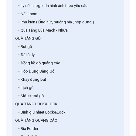
• Ly sứ in logo - In hình ảnh theo yêu cầu.
• Nến thơm
• Phụ kiện ( Ống hút, muỗng nĩa , hộp đựng )
• Qùa Tặng Lúa Mạch - Nhựa
QUÀ TẶNG GỖ
• Bút gỗ
• Đế lót ly
• Đồng hồ gỗ quảng cáo
• Hộp Đựng Bằng Gỗ
• Khay đựng bút
• Lịch gỗ
• Móc khoá gỗ
QUÀ TẶNG LOCK&LOCK
• Bình giữ nhiệt Lock&Lock
QUÀ TẶNG QUẢNG CÁO
• Bìa Folder