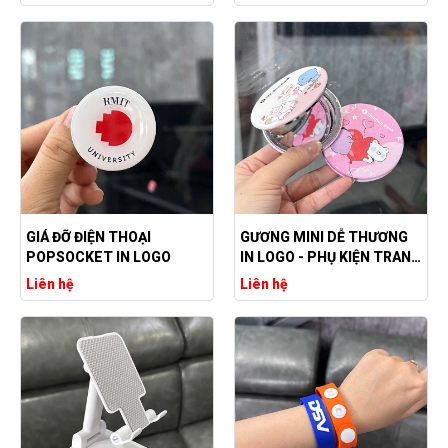
GIÁ ĐỠ ĐIỆN THOẠI
GƯƠNG MINI DỄ THƯƠNG
POPSOCKET IN LOGO
IN LOGO - PHỤ KIỆN TRANG
ĐIỂM
Liên hệ
Liên hệ