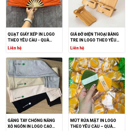
QUẠT GIẤY XẾP IN LOGO
GIÁ ĐỠ ĐIỆN THOẠI BẰNG
THEO YÊU CẦU - QUÀ
TRE IN LOGO THEO YÊU
TẶNG QUẢNG CÁO ĐỘC
CẦU - TỐI GIẢN, THÂN
Liên hệ
Liên hệ
ĐÁO TĂNG NHẬN DIỆN
THIỆN MÔI TRƯỜNG
THƯƠNG HIỆU
GĂNG TAY CHỐNG NẮNG
MÚT RỬA MẶT IN LOGO
XỎ NGÓN IN LOGO CAO
THEO YÊU CẦU – QUÀ