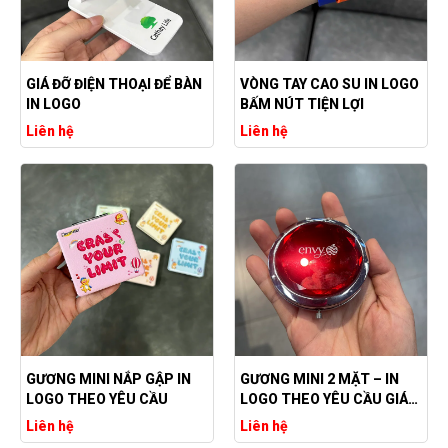
GIÁ ĐỠ ĐIỆN THOẠI ĐỂ BÀN
VÒNG TAY CAO SU IN LOGO
IN LOGO
BẤM NÚT TIỆN LỢI
Liên hệ
Liên hệ
GƯƠNG MINI NẮP GẬP IN
GƯƠNG MINI 2 MẶT – IN
LOGO THEO YÊU CẦU
LOGO THEO YÊU CẦU GIÁ
RẺ
Liên hệ
Liên hệ