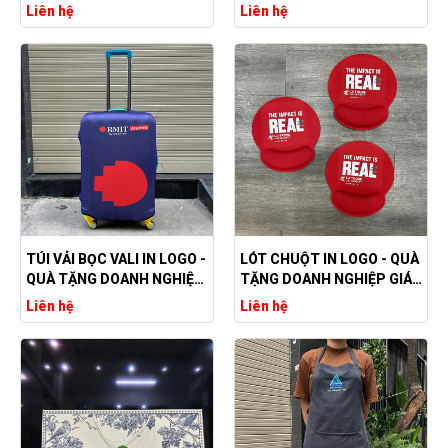
CẤP
TẶNG DOANH NGHIỆP
Liên hệ
Liên hệ
THIẾT THỰC, DỄ GHI NHỚ
TÚI VẢI BỌC VALI IN LOGO -
LÓT CHUỘT IN LOGO - QUÀ
QUÀ TẶNG DOANH NGHIỆP
TẶNG DOANH NGHIỆP GIÁ
BỀN BỈ
TRỊ, BỀN, ĐẸP
Liên hệ
Liên hệ