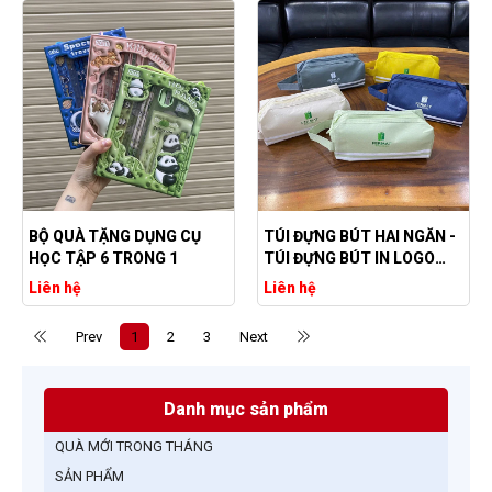
BỘ QUÀ TẶNG DỤNG CỤ
TÚI ĐỰNG BÚT HAI NGĂN -
HỌC TẬP 6 TRONG 1
TÚI ĐỰNG BÚT IN LOGO
THEO YÊU CẦU
Liên hệ
Liên hệ
Prev
1
2
3
Next
Danh mục sản phẩm
QUÀ MỚI TRONG THÁNG
SẢN PHẨM