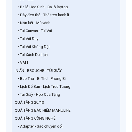
• Ba lô Học Sinh - Ba lô laptop
• Dây đeo thẻ - Thẻ treo hành lí
• Nón kết - Mũ vành
• Túi Canvas - Túi Vải
• Túi Vải Đay
• Túi Vải Không Dệt
• Túi Xách Du Lịch
• VALI
IN ẤN - BROUCHE - TÚI GIẤY
• Bao Thư - Bì Thư - Phong Bì
• Lịch Để Bàn - Lịch Treo Tường
• Túi Giấy - Hộp Quà Tặng
QUÀ TẶNG 20/10
QUÀ TẶNG BẢO HIỂM MANULIFE
QUÀ TẶNG CÔNG NGHỆ
• Adapter - Sạc chuyển đổi.