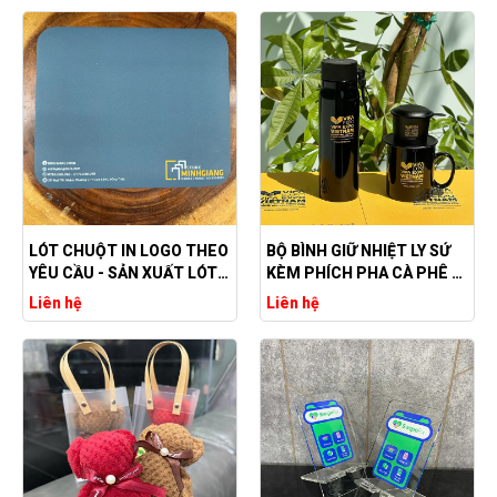
LÓT CHUỘT IN LOGO THEO
BỘ BÌNH GIỮ NHIỆT LY SỨ
YÊU CẦU - SẢN XUẤT LÓT
KÈM PHÍCH PHA CÀ PHÊ -
CHUỘT THEO YÊU CẦU
IN LOGO THEO YÊU CẦU
Liên hệ
Liên hệ