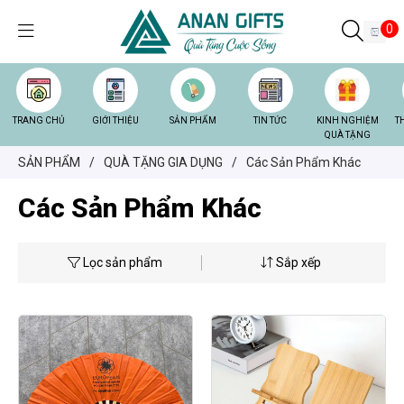
0
TRANG CHỦ
GIỚI THIỆU
SẢN PHẨM
TIN TỨC
KINH NGHIỆM
T
QUÀ TẶNG
SẢN PHẨM
/
QUÀ TẶNG GIA DỤNG
/
Các Sản Phẩm Khác
Các Sản Phẩm Khác
Lọc sản phẩm
Sắp xếp