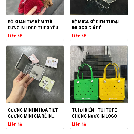
BỘ KHĂN TAY KÈM TÚI
KỆ MICA KÊ ĐIỆN THOẠI
ĐỰNG IN LOGO THEO YÊU
INLOGO GIÁ RẺ
CẦU
Liên hệ
Liên hệ
GƯƠNG MINI IN HỌA TIẾT -
TÚI ĐI BIỂN - TÚI TOTE
GƯƠNG MINI GIÁ RẺ IN
CHỐNG NƯỚC IN LOGO
LOGO THEO YÊU CẦU
Liên hệ
Liên hệ