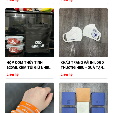
HỘP CƠM THỦY TINH
KHẨU TRANG VẢI IN LOGO
620ML KÈM TÚI GIỮ NHIỆT
THƯƠNG HIỆU - QUÀ TẶNG
CAO CẤP
DOANH NGHIỆP GIÁ RẺ
Liên hệ
Liên hệ