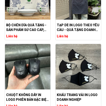
BỘ CHÉN DĨA QUÀ TẶNG -
TẠP DỀ IN LOGO THEO YÊU
SẢN PHẨM SỨ CAO CẤP,
CẦU - QUÀ TẶNG DOANH
SANG TRỌNG
NGHIỆP GIÁ RẺ
Liên hệ
Liên hệ
CHUỘT KHÔNG DÂY IN
KHẨU TRANG VẢI IN LOGO
LOGO PHIÊN BẢN ĐẶC BIỆT
DOANH NGHIỆP
2025
Liên hệ
Liên hệ