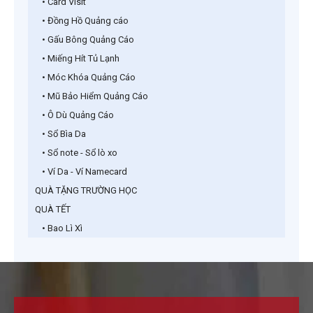
• Card Visit
• Đồng Hồ Quảng cáo
• Gấu Bông Quảng Cáo
• Miếng Hít Tủ Lạnh
• Móc Khóa Quảng Cáo
• Mũ Bảo Hiểm Quảng Cáo
• Ô Dù Quảng Cáo
• Sổ Bìa Da
• Sổ note - Sổ lò xo
• Ví Da - Ví Namecard
QUÀ TẶNG TRƯỜNG HỌC
QUÀ TẾT
• Bao Lì Xì