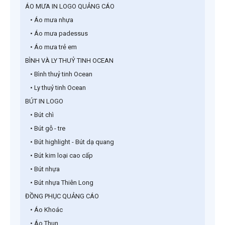
ÁO MƯA IN LOGO QUẢNG CÁO
• Áo mưa nhựa
• Áo mưa padessus
• Áo mưa trẻ em
BÌNH VÀ LY THUỶ TINH OCEAN
• Bình thuỷ tinh Ocean
• Ly thuỷ tinh Ocean
BÚT IN LOGO
• Bút chì
• Bút gỗ - tre
• Bút highlight - Bút dạ quang
• Bút kim loại cao cấp
• Bút nhựa
• Bút nhựa Thiên Long
ĐỒNG PHỤC QUẢNG CÁO
• Áo Khoác
• Áo Thun