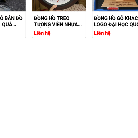
Ỗ BẢN ĐỒ
ĐỒNG HỒ TREO
ĐỒNG HỒ GỖ KHẮC
- QUÀ
TƯỜNG VIỀN NHỰA
LOGO ĐẠI HỌC QU
G TRÍ
GIẢ GỖ IN LOGO
GIA HỒ CHÍ MINH
Liên hệ
Liên hệ
SANG
THEO YÊU CẦU