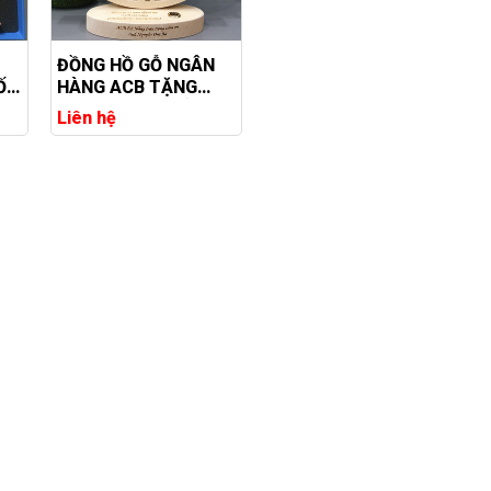
ĐỒNG HỒ GỖ NGÂN
ỐC
HÀNG ACB TẶNG
NHÂN VIÊN XUẤT
Liên hệ
SẮC