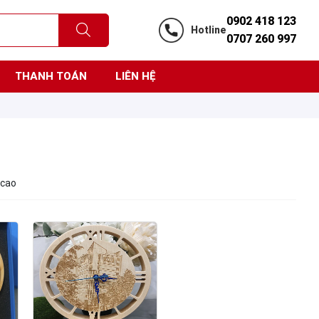
0902 418 123
Hotline
0707 260 997
THANH TOÁN
LIÊN HỆ
 cao