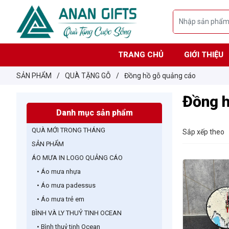
TRANG CHỦ
GIỚI THIỆU
SẢN PHẨM
/
QUÀ TẶNG GỖ
/
Đồng hồ gỗ quảng cáo
Đồng h
Danh mục sản phẩm
QUÀ MỚI TRONG THÁNG
Sắp xếp theo
SẢN PHẨM
ÁO MƯA IN LOGO QUẢNG CÁO
• Áo mưa nhựa
• Áo mưa padessus
• Áo mưa trẻ em
BÌNH VÀ LY THUỶ TINH OCEAN
• Bình thuỷ tinh Ocean