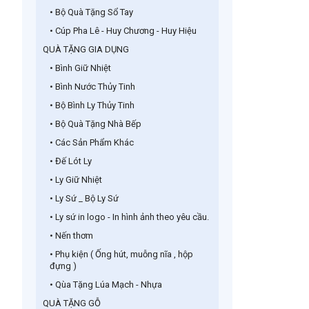
• Bộ Quà Tặng Sổ Tay
• Cúp Pha Lê - Huy Chương - Huy Hiệu
QUÀ TẶNG GIA DỤNG
• Bình Giữ Nhiệt
• Bình Nước Thủy Tinh
• Bộ Bình Ly Thủy Tinh
• Bộ Quà Tặng Nhà Bếp
• Các Sản Phẩm Khác
• Đế Lót Ly
• Ly Giữ Nhiệt
• Ly Sứ _ Bộ Ly Sứ
• Ly sứ in logo - In hình ảnh theo yêu cầu.
• Nến thơm
• Phụ kiện ( Ống hút, muỗng nĩa , hộp
đựng )
• Qùa Tặng Lúa Mạch - Nhựa
QUÀ TẶNG GỖ