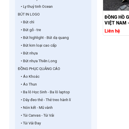
• Ly thuỷ tinh Ocean
BÚT IN LOGO
ĐỒNG HỒ G
• Bút chì
VIỆT NAM 
TẶNG TRAN
• Bút gỗ - tre
Liên hệ
ĐỘC ĐÁO, 
• Bút highlight - Bút dạ quang
TRỌNG
• Bút kim loại cao cấp
• Bút nhựa
• Bút nhựa Thiên Long
ĐỒNG PHỤC QUẢNG CÁO
• Áo Khoác
• Áo Thun
• Ba lô Học Sinh - Ba lô laptop
• Dây đeo thẻ - Thẻ treo hành lí
• Nón kết - Mũ vành
• Túi Canvas - Túi Vải
• Túi Vải Đay