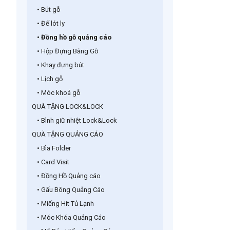
• Bút gỗ
• Đế lót ly
• Đồng hồ gỗ quảng cáo
• Hộp Đựng Bằng Gỗ
• Khay đựng bút
• Lịch gỗ
• Móc khoá gỗ
QUÀ TẶNG LOCK&LOCK
• Bình giữ nhiệt Lock&Lock
QUÀ TẶNG QUẢNG CÁO
• Bìa Folder
• Card Visit
• Đồng Hồ Quảng cáo
• Gấu Bông Quảng Cáo
• Miếng Hít Tủ Lạnh
• Móc Khóa Quảng Cáo