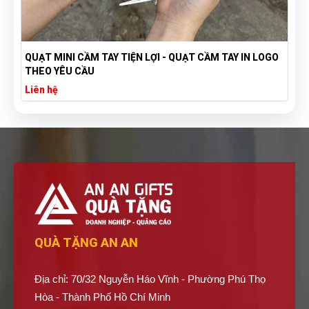
TÚI VẢI BỐ CANVAS IN LOGO THEO YÊU CẦU GIÁ RẺ -
XƯỞNG SẢN XUẤT TÚI VẢI CANVAS
Liên hệ
QUÀ TẶNG AN AN
Địa chỉ: 70/32 Nguyễn Háo Vĩnh - Phường Phú Thọ
Hòa - Thành Phố Hồ Chí Minh