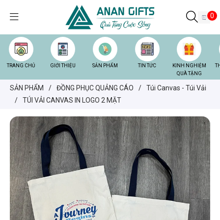
0
TRANG CHỦ
GIỚI THIỆU
SẢN PHẨM
TIN TỨC
KINH NGHIỆM
T
QUÀ TẶNG
SẢN PHẨM
/
ĐỒNG PHỤC QUẢNG CÁO
/
Túi Canvas - Túi Vải
/
TÚI VẢI CANVAS IN LOGO 2 MẶT