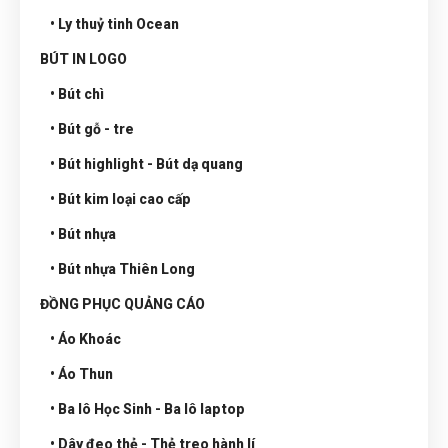
• Ly thuỷ tinh Ocean
BÚT IN LOGO
• Bút chì
• Bút gỗ - tre
• Bút highlight - Bút dạ quang
• Bút kim loại cao cấp
• Bút nhựa
• Bút nhựa Thiên Long
ĐỒNG PHỤC QUẢNG CÁO
• Áo Khoác
• Áo Thun
• Ba lô Học Sinh - Ba lô laptop
• Dây đeo thẻ - Thẻ treo hành lí