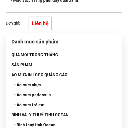
- Màu sắc: Trắng phối dây quai xanh
Liên hệ
Đơn giá:
Danh mục sản phẩm
QUÀ MỚI TRONG THÁNG
SẢN PHẨM
ÁO MƯA IN LOGO QUẢNG CÁO
• Áo mưa nhựa
• Áo mưa padessus
• Áo mưa trẻ em
BÌNH VÀ LY THUỶ TINH OCEAN
• Bình thuỷ tinh Ocean