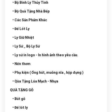
• Bộ Bình Ly Thủy Tinh
• Bộ Quà Tặng Nhà Bếp
• Các Sản Phẩm Khác
• Đế Lót Ly
• Ly Giữ Nhiệt
• Ly Sứ _ Bộ Ly Sứ
• Ly sứ in logo - In hình ảnh theo yêu cầu.
• Nến thơm
• Phụ kiện ( Ống hút, muỗng nĩa , hộp đựng )
• Qùa Tặng Lúa Mạch - Nhựa
QUÀ TẶNG GỖ
• Bút gỗ
• Đế lót ly