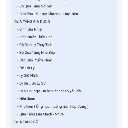
• Bộ Quà Tặng Sổ Tay
• Cúp Pha Lê - Huy Chương - Huy Hiệu
QUÀ TẶNG GIA DỤNG
• Bình Giữ Nhiệt
• Bình Nước Thủy Tinh
• Bộ Bình Ly Thủy Tinh
• Bộ Quà Tặng Nhà Bếp
• Các Sản Phẩm Khác
• Đế Lót Ly
• Ly Giữ Nhiệt
• Ly Sứ _ Bộ Ly Sứ
• Ly sứ in logo - In hình ảnh theo yêu cầu.
• Nến thơm
• Phụ kiện ( Ống hút, muỗng nĩa , hộp đựng )
• Qùa Tặng Lúa Mạch - Nhựa
QUÀ TẶNG GỖ