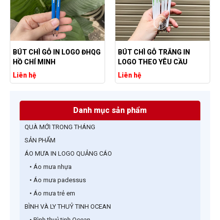
BÚT CHÌ GỖ IN LOGO ĐHQG
BÚT CHÌ GỖ TRẮNG IN
HỒ CHÍ MINH
LOGO THEO YÊU CẦU
Liên hệ
Liên hệ
Danh mục sản phẩm
QUÀ MỚI TRONG THÁNG
SẢN PHẨM
ÁO MƯA IN LOGO QUẢNG CÁO
• Áo mưa nhựa
• Áo mưa padessus
• Áo mưa trẻ em
BÌNH VÀ LY THUỶ TINH OCEAN
• Bình thuỷ tinh Ocean