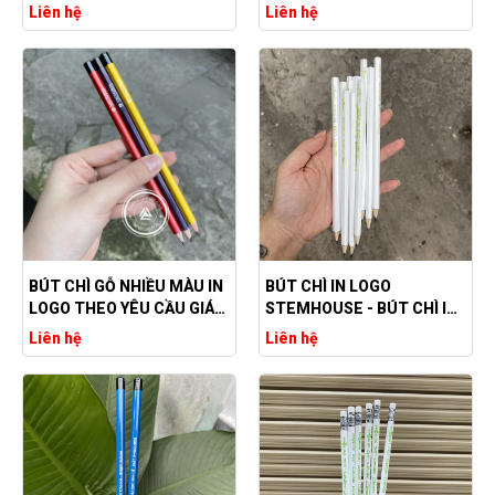
THEO YÊU CẦU
Liên hệ
Liên hệ
BÚT CHÌ GỖ NHIỀU MÀU IN
BÚT CHÌ IN LOGO
LOGO THEO YÊU CẦU GIÁ
STEMHOUSE - BÚT CHÌ IN
RẺ
LOGO THEO YÊU CẦU
Liên hệ
Liên hệ