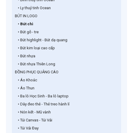
• Ly thuỷ tinh Ocean
BÚT IN LOGO
• Bút chì
• Bút gỗ - tre
• Bút highlight - Bút dạ quang
• Bút kim loại cao cấp
• Bút nhựa
• Bút nhựa Thiên Long
ĐỒNG PHỤC QUẢNG CÁO
• Áo Khoác
• Áo Thun
• Ba lô Học Sinh - Ba lô laptop
• Dây đeo thẻ - Thẻ treo hành lí
• Nón kết - Mũ vành
• Túi Canvas - Túi Vải
• Túi Vải Đay