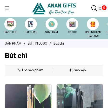
0
TRANG CHỦ
GIỚI THIỆU
SẢN PHẨM
TIN TỨC
KINH NGHIỆM
T
QUÀ TẶNG
SẢN PHẨM
/
BÚT IN LOGO
/
Bút chì
Bút chì
Lọc sản phẩm
Sắp xếp