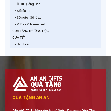
• Ô Dù Quảng Cáo
• Sổ Bìa Da
• Sổ note - Sổ lò xo
• Ví Da - Ví Namecard
QUÀ TẶNG TRƯỜNG HỌC
QUÀ TẾT
• Bao Lì Xì
QUÀ TẶNG AN AN
Địa chỉ: 70/11 Nguyễn Háo Vĩnh - Phường Phú Thọ