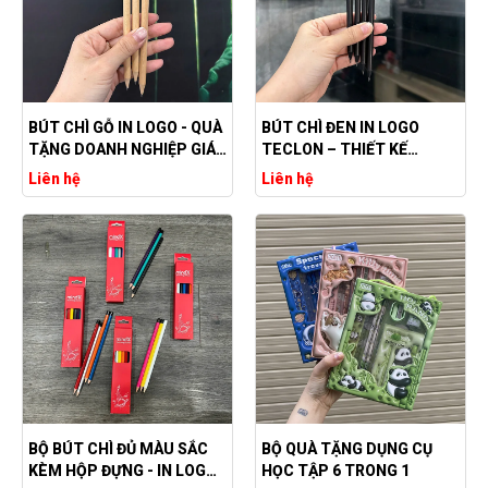
BÚT CHÌ GỖ IN LOGO - QUÀ
BÚT CHÌ ĐEN IN LOGO
TẶNG DOANH NGHIỆP GIÁ
TECLON – THIẾT KẾ
TỐT, HIỆU QUẢ
THANH LỊCH, CHUYÊN
Liên hệ
Liên hệ
NGHIỆP VÀ ẤN TƯỢNG
BỘ BÚT CHÌ ĐỦ MÀU SẮC
BỘ QUÀ TẶNG DỤNG CỤ
KÈM HỘP ĐỰNG - IN LOGO
HỌC TẬP 6 TRONG 1