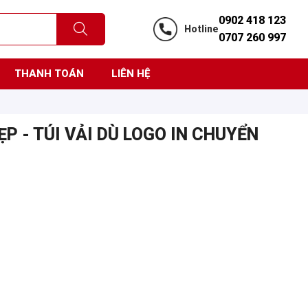
0902 418 123
Hotline
0707 260 997
THANH TOÁN
LIÊN HỆ
ẸP - TÚI VẢI DÙ LOGO IN CHUYỂN