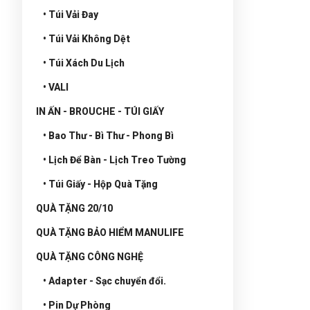
• Túi Vải Đay
• Túi Vải Không Dệt
• Túi Xách Du Lịch
• VALI
IN ẤN - BROUCHE - TÚI GIẤY
• Bao Thư - Bì Thư - Phong Bì
• Lịch Để Bàn - Lịch Treo Tường
• Túi Giấy - Hộp Quà Tặng
QUÀ TẶNG 20/10
QUÀ TẶNG BẢO HIỂM MANULIFE
QUÀ TẶNG CÔNG NGHỆ
• Adapter - Sạc chuyển đổi.
• Pin Dự Phòng