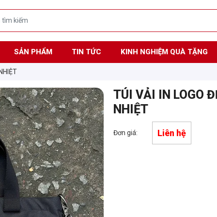
SẢN PHẨM
TIN TỨC
KINH NGHIỆM QUÀ TẶNG
 NHIỆT
TÚI VẢI IN LOGO Đ
NHIỆT
Liên hệ
Đơn giá: