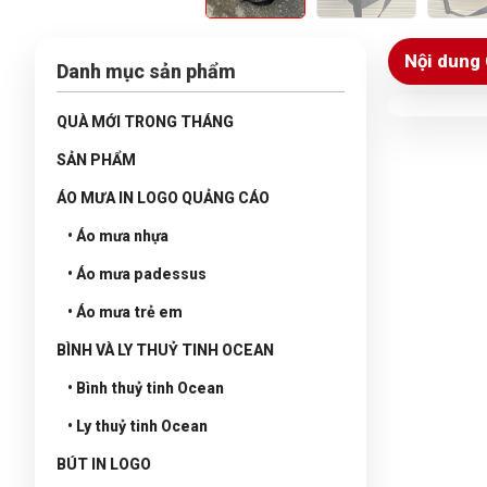
Nội dung 
Danh mục sản phẩm
QUÀ MỚI TRONG THÁNG
SẢN PHẨM
ÁO MƯA IN LOGO QUẢNG CÁO
• Áo mưa nhựa
• Áo mưa padessus
• Áo mưa trẻ em
BÌNH VÀ LY THUỶ TINH OCEAN
• Bình thuỷ tinh Ocean
• Ly thuỷ tinh Ocean
BÚT IN LOGO