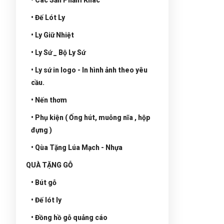
• Đế Lót Ly
• Ly Giữ Nhiệt
• Ly Sứ _ Bộ Ly Sứ
• Ly sứ in logo - In hình ảnh theo yêu
cầu.
• Nến thơm
• Phụ kiện ( Ống hút, muỗng nĩa , hộp
đựng )
• Qùa Tặng Lúa Mạch - Nhựa
QUÀ TẶNG GỖ
• Bút gỗ
• Đế lót ly
• Đồng hồ gỗ quảng cáo