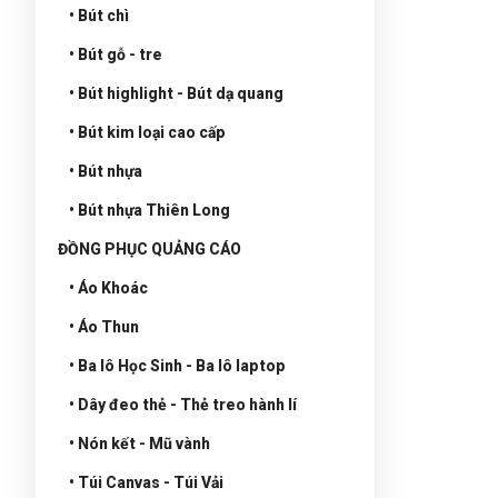
• Bút chì
• Bút gỗ - tre
• Bút highlight - Bút dạ quang
• Bút kim loại cao cấp
• Bút nhựa
• Bút nhựa Thiên Long
ĐỒNG PHỤC QUẢNG CÁO
• Áo Khoác
• Áo Thun
• Ba lô Học Sinh - Ba lô laptop
• Dây đeo thẻ - Thẻ treo hành lí
• Nón kết - Mũ vành
• Túi Canvas - Túi Vải