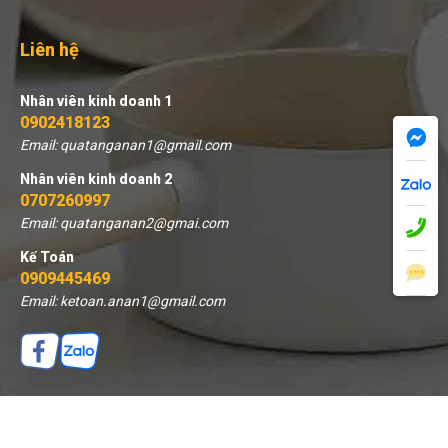
Liên hệ
Nhân viên kinh doanh 1
0902418123
Email: quatanganan1@gmail.com
Nhân viên kinh doanh 2
0707260997
Email: quatanganan2@gmai.com
Kế Toán
0909445469
Email: ketoan.anan1@gmail.com
THÊM VÀO GIỎ
MUA NGAY
© 2026 Quà tặng An An - Thiết kế bởi sikido.vn