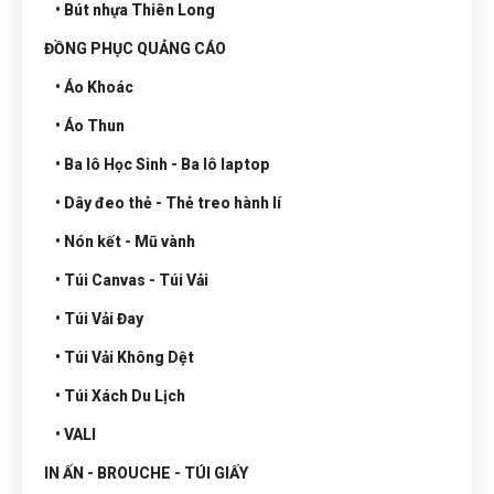
• Bút nhựa Thiên Long
ĐỒNG PHỤC QUẢNG CÁO
• Áo Khoác
• Áo Thun
• Ba lô Học Sinh - Ba lô laptop
• Dây đeo thẻ - Thẻ treo hành lí
• Nón kết - Mũ vành
• Túi Canvas - Túi Vải
• Túi Vải Đay
• Túi Vải Không Dệt
• Túi Xách Du Lịch
• VALI
IN ẤN - BROUCHE - TÚI GIẤY