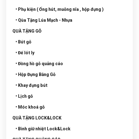
• Phụ kiện ( Ống hút, muỗng nĩa , hộp đựng )
• Qùa Tặng Lúa Mạch - Nhựa
QUÀ TẶNG GỖ
• Bút gỗ
• Đế lót ly
• Đồng hồ gỗ quảng cáo
• Hộp Đựng Bằng Gỗ
• Khay đựng bút
• Lịch gỗ
• Móc khoá gỗ
QUÀ TẶNG LOCK&LOCK
• Bình giữ nhiệt Lock&Lock