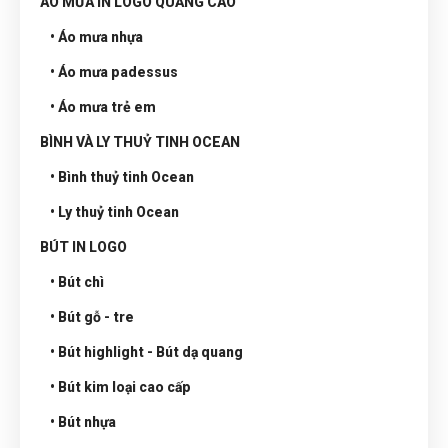
ÁO MƯA IN LOGO QUẢNG CÁO
• Áo mưa nhựa
• Áo mưa padessus
• Áo mưa trẻ em
BÌNH VÀ LY THUỶ TINH OCEAN
• Bình thuỷ tinh Ocean
• Ly thuỷ tinh Ocean
BÚT IN LOGO
• Bút chì
• Bút gỗ - tre
• Bút highlight - Bút dạ quang
• Bút kim loại cao cấp
• Bút nhựa