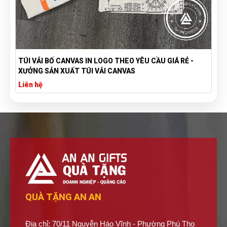
TÚI VẢI BỐ CANVAS IN LOGO THEO YÊU CẦU GIÁ RẺ -
XƯỞNG SẢN XUẤT TÚI VẢI CANVAS
Liên hệ
QUÀ TẶNG AN AN
Địa chỉ: 70/11 Nguyễn Háo Vĩnh - Phường Phú Thọ