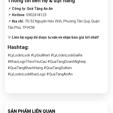
Thông tin liên hệ & đặt hàng
📌
Công ty:
Quà Tặng An An
📌
Hotline:
0902418123
📌
Địa chỉ:
70/32 Nguyễn Háo Vĩnh, Phường Tân Quý, Quận
Tân Phú, TP.HCM
💡
Liên hệ ngay để được tư vấn và nhận báo giá tốt nhất!
Hashtag:
#LyLocknLock #LyGiuNhiet #LyLocknLockGiaRe
#KhacLogoTheoYeuCau #QuaTangDoanhNghiep
#QuaTangKhachHang #QuaTangSuKien
#LyLocknLockKhacLogo #QuaTangAnAn
SẢN PHẨM LIÊN QUAN