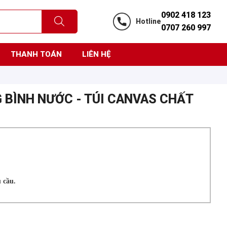
0902 418 123
Hotline
0707 260 997
THANH TOÁN
LIÊN HỆ
 BÌNH NƯỚC - TÚI CANVAS CHẤT
 cầu.