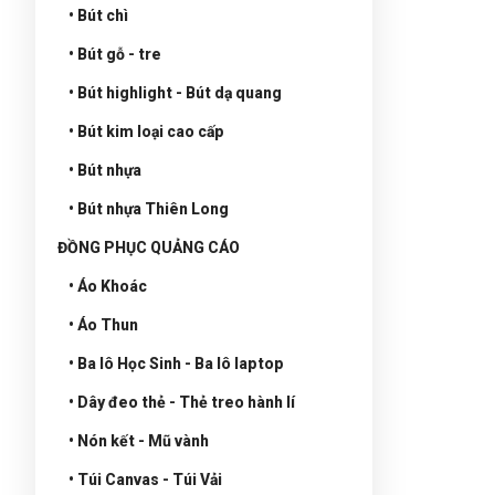
• Bút chì
• Bút gỗ - tre
• Bút highlight - Bút dạ quang
• Bút kim loại cao cấp
• Bút nhựa
• Bút nhựa Thiên Long
ĐỒNG PHỤC QUẢNG CÁO
• Áo Khoác
• Áo Thun
• Ba lô Học Sinh - Ba lô laptop
• Dây đeo thẻ - Thẻ treo hành lí
• Nón kết - Mũ vành
• Túi Canvas - Túi Vải