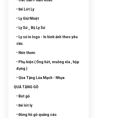
• Đế Lót Ly
• Ly Giữ Nhiệt
• Ly Sứ _ Bộ Ly Sứ
• Ly sứ in logo - In hình ảnh theo yêu
cầu.
• Nến thơm
• Phụ kiện ( Ống hút, muỗng nĩa , hộp
đựng )
• Qùa Tặng Lúa Mạch - Nhựa
QUÀ TẶNG GỖ
• Bút gỗ
• Đế lót ly
• Đồng hồ gỗ quảng cáo