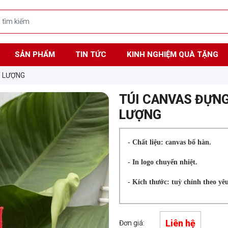
SẢN PHẨM
TIN TỨC
KINH NGHIỆM QUÀ TẶNG
T LƯỢNG
TÚI CANVAS ĐỰNG
LƯỢNG
- Chất liệu: canvas bố hàn.
- In logo chuyển nhiệt.
- Kích thước: tuỳ chỉnh theo yêu
Liên hệ
Đơn giá: