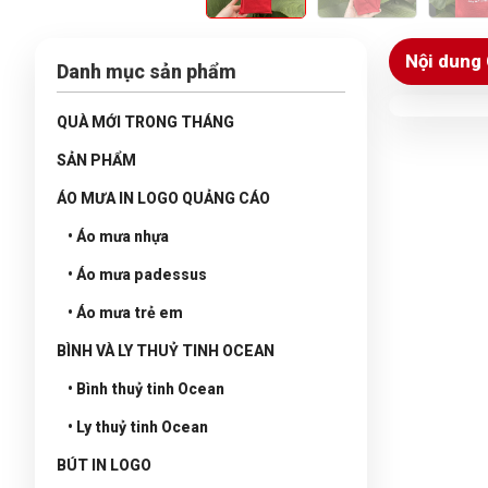
Nội dung 
Danh mục sản phẩm
QUÀ MỚI TRONG THÁNG
SẢN PHẨM
ÁO MƯA IN LOGO QUẢNG CÁO
• Áo mưa nhựa
• Áo mưa padessus
• Áo mưa trẻ em
BÌNH VÀ LY THUỶ TINH OCEAN
• Bình thuỷ tinh Ocean
• Ly thuỷ tinh Ocean
BÚT IN LOGO