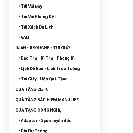
• Túi Vải Đay
• Túi Vải Không Dệt
• Túi Xách Du Lịch
• VALI
IN ẤN - BROUCHE - TÚI GIẤY
• Bao Thư - Bì Thư - Phong Bì
• Lịch Để Bàn - Lịch Treo Tường
• Túi Giấy - Hộp Quà Tặng
QUÀ TẶNG 20/10
QUÀ TẶNG BẢO HIỂM MANULIFE
QUÀ TẶNG CÔNG NGHỆ
• Adapter - Sạc chuyển đổi.
• Pin Dự Phòng