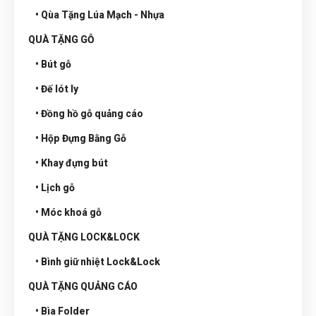
• Qùa Tặng Lúa Mạch - Nhựa
QUÀ TẶNG GỖ
• Bút gỗ
• Đế lót ly
• Đồng hồ gỗ quảng cáo
• Hộp Đựng Bằng Gỗ
• Khay đựng bút
• Lịch gỗ
• Móc khoá gỗ
QUÀ TẶNG LOCK&LOCK
• Bình giữ nhiệt Lock&Lock
QUÀ TẶNG QUẢNG CÁO
• Bìa Folder