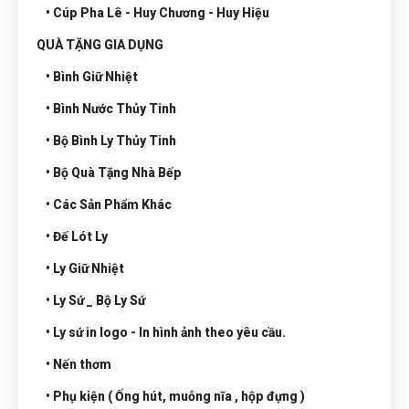
• Cúp Pha Lê - Huy Chương - Huy Hiệu
QUÀ TẶNG GIA DỤNG
• Bình Giữ Nhiệt
• Bình Nước Thủy Tinh
• Bộ Bình Ly Thủy Tinh
• Bộ Quà Tặng Nhà Bếp
• Các Sản Phẩm Khác
• Đế Lót Ly
• Ly Giữ Nhiệt
• Ly Sứ _ Bộ Ly Sứ
• Ly sứ in logo - In hình ảnh theo yêu cầu.
• Nến thơm
• Phụ kiện ( Ống hút, muỗng nĩa , hộp đựng )