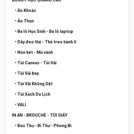
ĐỒNG PHỤC QUẢNG CÁO
• Áo Khoác
• Áo Thun
• Ba lô Học Sinh - Ba lô laptop
• Dây đeo thẻ - Thẻ treo hành lí
• Nón kết - Mũ vành
• Túi Canvas - Túi Vải
• Túi Vải Đay
• Túi Vải Không Dệt
• Túi Xách Du Lịch
• VALI
IN ẤN - BROUCHE - TÚI GIẤY
• Bao Thư - Bì Thư - Phong Bì