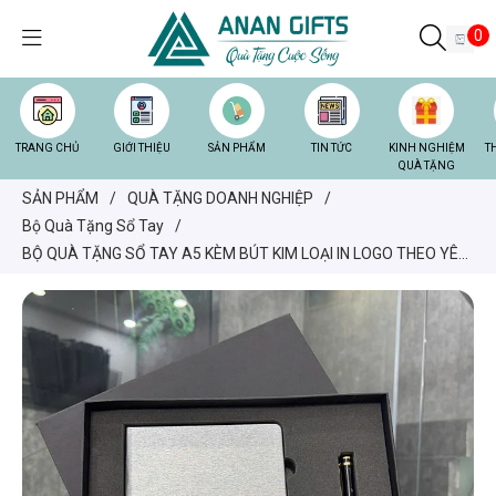
0
TRANG CHỦ
GIỚI THIỆU
SẢN PHẨM
TIN TỨC
KINH NGHIỆM
T
QUÀ TẶNG
SẢN PHẨM
/
QUÀ TẶNG DOANH NGHIỆP
/
Bộ Quà Tặng Sổ Tay
/
BỘ QUÀ TẶNG SỔ TAY A5 KÈM BÚT KIM LOẠI IN LOGO THEO YÊU
CẦU