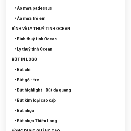
• Áo mưa padessus
• Áo mưa trẻ em
BÌNH VÀ LY THUỶ TINH OCEAN
• Bình thuỷ tinh Ocean
• Ly thuỷ tinh Ocean
BÚT IN LOGO
• Bút chì
• Bút gỗ - tre
• Bút highlight - Bút dạ quang
• Bút kim loại cao cấp
• Bút nhựa
• Bút nhựa Thiên Long