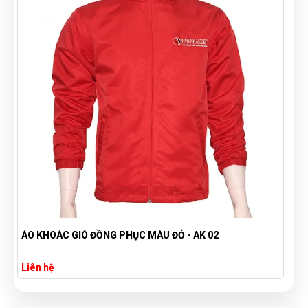
HỘP ĐỰNG NAME CARD DA - VNC 09
Liên hệ