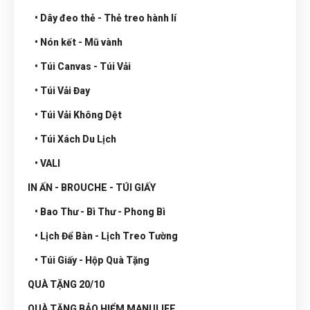
• Dây đeo thẻ - Thẻ treo hành lí
• Nón kết - Mũ vành
• Túi Canvas - Túi Vải
• Túi Vải Đay
• Túi Vải Không Dệt
• Túi Xách Du Lịch
• VALI
IN ẤN - BROUCHE - TÚI GIẤY
• Bao Thư - Bì Thư - Phong Bì
• Lịch Để Bàn - Lịch Treo Tường
• Túi Giấy - Hộp Quà Tặng
QUÀ TẶNG 20/10
QUÀ TẶNG BẢO HIỂM MANULIFE