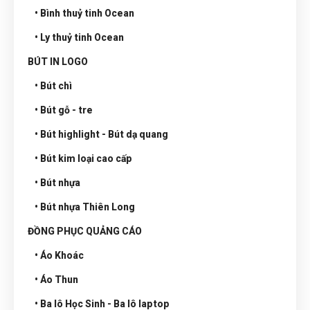
• Bình thuỷ tinh Ocean
• Ly thuỷ tinh Ocean
BÚT IN LOGO
• Bút chì
• Bút gỗ - tre
• Bút highlight - Bút dạ quang
• Bút kim loại cao cấp
• Bút nhựa
• Bút nhựa Thiên Long
ĐỒNG PHỤC QUẢNG CÁO
• Áo Khoác
• Áo Thun
• Ba lô Học Sinh - Ba lô laptop