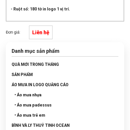
- Ruột sổ: 180 tờ in logo 1 vị trí.
Liên hệ
Đơn giá:
Danh mục sản phẩm
QUÀ MỚI TRONG THÁNG
SẢN PHẨM
ÁO MƯA IN LOGO QUẢNG CÁO
• Áo mưa nhựa
• Áo mưa padessus
• Áo mưa trẻ em
BÌNH VÀ LY THUỶ TINH OCEAN