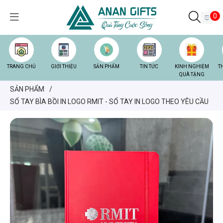
0
TRANG CHỦ
GIỚI THIỆU
SẢN PHẨM
TIN TỨC
KINH NGHIỆM
T
QUÀ TẶNG
SẢN PHẨM
/
SỔ TAY BÌA BỒI IN LOGO RMIT - SỔ TAY IN LOGO THEO YÊU CẦU