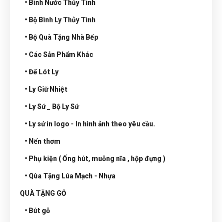
• Bình Nước Thủy Tinh
• Bộ Bình Ly Thủy Tinh
• Bộ Quà Tặng Nhà Bếp
• Các Sản Phẩm Khác
• Đế Lót Ly
• Ly Giữ Nhiệt
• Ly Sứ _ Bộ Ly Sứ
• Ly sứ in logo - In hình ảnh theo yêu cầu.
• Nến thơm
• Phụ kiện ( Ống hút, muỗng nĩa , hộp đựng )
• Qùa Tặng Lúa Mạch - Nhựa
QUÀ TẶNG GỖ
• Bút gỗ