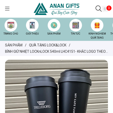
0
TRANG CHỦ
GIỚI THIỆU
SẢN PHẨM
TIN TỨC
KINH NGHIỆM
T
QUÀ TẶNG
SẢN PHẨM
/
QUÀ TẶNG LOCK&LOCK
/
BÌNH GIỮ NHIỆT LOCKnLOCK 540ml LHC4151- KHẮC LOGO THEO
YÊU CẦU