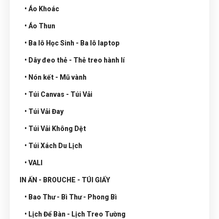
• Áo Khoác
• Áo Thun
• Ba lô Học Sinh - Ba lô laptop
• Dây đeo thẻ - Thẻ treo hành lí
• Nón kết - Mũ vành
• Túi Canvas - Túi Vải
• Túi Vải Đay
• Túi Vải Không Dệt
• Túi Xách Du Lịch
• VALI
IN ẤN - BROUCHE - TÚI GIẤY
• Bao Thư - Bì Thư - Phong Bì
• Lịch Để Bàn - Lịch Treo Tường