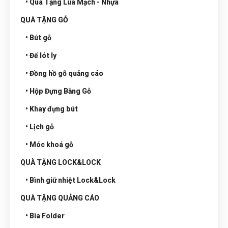
• Qùa Tặng Lúa Mạch - Nhựa
QUÀ TẶNG GỖ
• Bút gỗ
• Đế lót ly
• Đồng hồ gỗ quảng cáo
• Hộp Đựng Bằng Gỗ
• Khay đựng bút
• Lịch gỗ
• Móc khoá gỗ
QUÀ TẶNG LOCK&LOCK
• Bình giữ nhiệt Lock&Lock
QUÀ TẶNG QUẢNG CÁO
• Bìa Folder