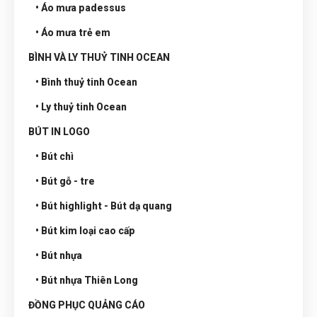
• Áo mưa padessus
• Áo mưa trẻ em
BÌNH VÀ LY THUỶ TINH OCEAN
• Bình thuỷ tinh Ocean
• Ly thuỷ tinh Ocean
BÚT IN LOGO
• Bút chì
• Bút gỗ - tre
• Bút highlight - Bút dạ quang
• Bút kim loại cao cấp
• Bút nhựa
• Bút nhựa Thiên Long
ĐỒNG PHỤC QUẢNG CÁO