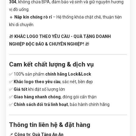
304
, không chứa BPA, đảm bảo vệ sinh và giữ nguyên hương
vị đồ uống.
🔹
Nắp kín chống rò rỉ
– Hệ thống khóa chặt chẽ, thuận tiện
khi di chuyển.
🎁
KHẮC LOGO THEO YÊU CẦU - QUÀ TẶNG DOANH
NGHIỆP ĐỘC ĐÁO & CHUYÊN NGHIỆP!
🎁
Cam kết chất lượng & dịch vụ
✅ 100% sản phẩm
chính hãng Lock&Lock
✅
Khắc logo theo yêu cầu
, sắc nét, bền đẹp
✅
Giá tốt
khi đặt số lượng lớn
✅
Giao hàng nhanh chóng
, đóng gói cẩn thận
✅
Chính sách đổi trả linh hoạt
, bảo hành chính hãng
Thông tin liên hệ & đặt hàng
📌
Công ty:
Quà Tặng An An