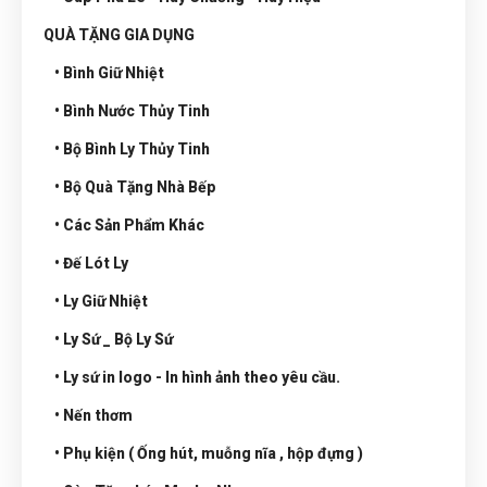
QUÀ TẶNG GIA DỤNG
• Bình Giữ Nhiệt
• Bình Nước Thủy Tinh
• Bộ Bình Ly Thủy Tinh
• Bộ Quà Tặng Nhà Bếp
• Các Sản Phẩm Khác
• Đế Lót Ly
• Ly Giữ Nhiệt
• Ly Sứ _ Bộ Ly Sứ
• Ly sứ in logo - In hình ảnh theo yêu cầu.
• Nến thơm
• Phụ kiện ( Ống hút, muỗng nĩa , hộp đựng )