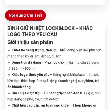
Nội dung Chi Tiết
BÌNH GIỮ NHIỆT LOCK&LOCK - KHẮC
LOGO THEO YÊU CẦU
Giới thiệu sản phẩm
🔹
Thiết kế sang trọng, tiện lợi
– Kiểu dáng hiện đại, phù hợp
mang theo khi đi làm, đi học, du lịch.
🔹
Dung tích đa dạng
– Phù hợp cho nhiều nhu cầu sử dụng
từ
350ml - 900ml
.
🔹
Khắc logo theo yêu cầu
– Công nghệ khắc laser sắc nét,
bền đẹp, thích hợp làm
quà tặng doanh nghiệp, sự kiện, tri
ân khách hàng
.
🔹
Giữ nhiệt vượt trội
–
Giữ nóng/lạnh lên đến 8-12 giờ
, phù
hợp đựng cà phê, trà, nước detox.
🔹
Chất liệu cao cấp, an toàn sức khỏe
–
Thép không gỉ