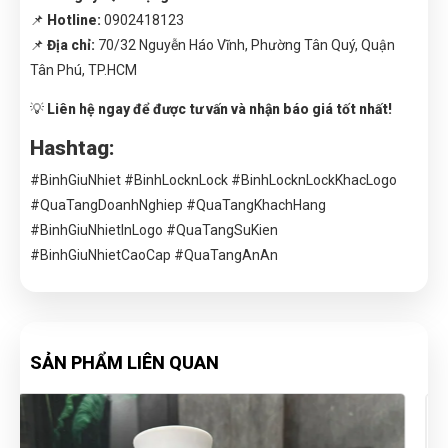
📌
Hotline:
0902418123
📌
Địa chỉ:
70/32 Nguyễn Háo Vĩnh, Phường Tân Quý, Quận
Tân Phú, TP.HCM
💡
Liên hệ ngay để được tư vấn và nhận báo giá tốt nhất!
Hashtag:
#BinhGiuNhiet #BinhLocknLock #BinhLocknLockKhacLogo
#QuaTangDoanhNghiep #QuaTangKhachHang
#BinhGiuNhietInLogo #QuaTangSuKien
#BinhGiuNhietCaoCap #QuaTangAnAn
SẢN PHẨM LIÊN QUAN