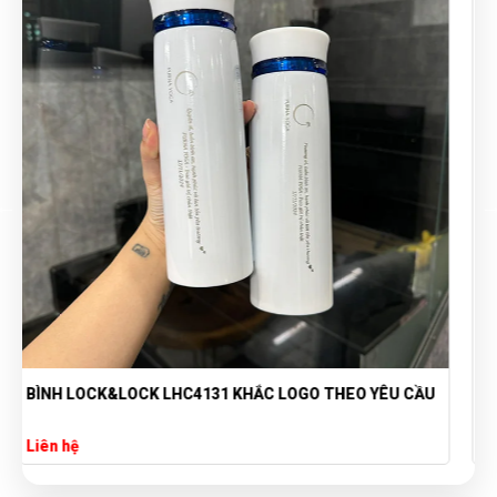
BÌNH GIỮ NHIỆT LOCK&LOCK 450ML KÈM HỘP ĐỰNG
CAO CẤP IN LOGO RMIT
Liên hệ