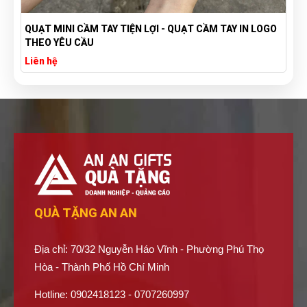
TÚI VẢI BỐ CANVAS IN LOGO THEO YÊU CẦU GIÁ RẺ -
XƯỞNG SẢN XUẤT TÚI VẢI CANVAS
Liên hệ
QUÀ TẶNG AN AN
Địa chỉ: 70/32 Nguyễn Háo Vĩnh - Phường Phú Thọ
Hòa - Thành Phố Hồ Chí Minh
Hotline: 0902418123 - 0707260997