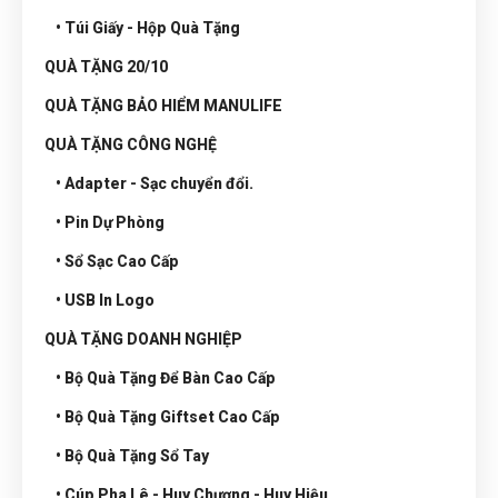
• Túi Giấy - Hộp Quà Tặng
QUÀ TẶNG 20/10
QUÀ TẶNG BẢO HIỂM MANULIFE
QUÀ TẶNG CÔNG NGHỆ
• Adapter - Sạc chuyển đổi.
• Pin Dự Phòng
• Sổ Sạc Cao Cấp
• USB In Logo
QUÀ TẶNG DOANH NGHIỆP
• Bộ Quà Tặng Để Bàn Cao Cấp
• Bộ Quà Tặng Giftset Cao Cấp
• Bộ Quà Tặng Sổ Tay
• Cúp Pha Lê - Huy Chương - Huy Hiệu