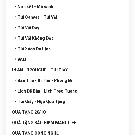
• Nón kết - Mũ vành
• Túi Canvas - Túi Vải
• Túi Vải Đay
• Túi Vải Không Dệt
• Túi Xách Du Lịch
• VALI
IN ẤN - BROUCHE - TÚI GIẤY
• Bao Thư - Bì Thư - Phong Bì
• Lịch Để Bàn - Lịch Treo Tường
• Túi Giấy - Hộp Quà Tặng
QUÀ TẶNG 20/10
QUÀ TẶNG BẢO HIỂM MANULIFE
QUÀ TẶNG CÔNG NGHỆ