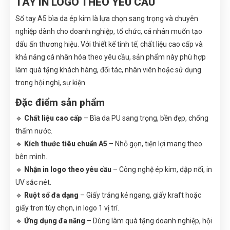
TAY IN LOGO THEO YÊU CẦU
Sổ tay A5 bìa da ép kim là lựa chọn sang trọng và chuyên
nghiệp dành cho doanh nghiệp, tổ chức, cá nhân muốn tạo
dấu ấn thương hiệu. Với thiết kế tinh tế, chất liệu cao cấp và
khả năng cá nhân hóa theo yêu cầu, sản phẩm này phù hợp
làm quà tặng khách hàng, đối tác, nhân viên hoặc sử dụng
trong hội nghị, sự kiện.
Đặc điểm sản phẩm
🔹
Chất liệu cao cấp
– Bìa da PU sang trọng, bền đẹp, chống
thấm nước.
🔹
Kích thước tiêu chuẩn A5
– Nhỏ gọn, tiện lợi mang theo
bên mình.
🔹
Nhận in logo theo yêu cầu
– Công nghệ ép kim, dập nổi, in
UV sắc nét.
🔹
Ruột sổ đa dạng
– Giấy trắng kẻ ngang, giấy kraft hoặc
giấy trơn tùy chọn, in logo 1 vị trí.
🔹
Ứng dụng đa năng
– Dùng làm quà tặng doanh nghiệp, hội