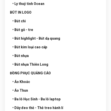
• Ly thuỷ tinh Ocean
BÚT IN LOGO
• Bút chì
• Bút gỗ - tre
• Bút highlight - Bút dạ quang
• Bút kim loại cao cấp
• Bút nhựa
• Bút nhựa Thiên Long
ĐỒNG PHỤC QUẢNG CÁO
• Áo Khoác
• Áo Thun
• Ba lô Học Sinh - Ba lô laptop
• Dây đeo thẻ - Thẻ treo hành lí