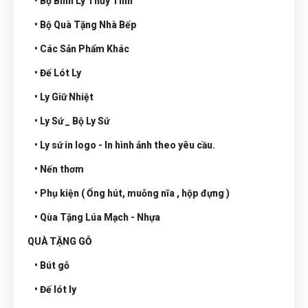
• Bộ Bình Ly Thủy Tinh
• Bộ Quà Tặng Nhà Bếp
• Các Sản Phẩm Khác
• Đế Lót Ly
• Ly Giữ Nhiệt
• Ly Sứ _ Bộ Ly Sứ
• Ly sứ in logo - In hình ảnh theo yêu cầu.
• Nến thơm
• Phụ kiện ( Ống hút, muỗng nĩa , hộp đựng )
• Qùa Tặng Lúa Mạch - Nhựa
QUÀ TẶNG GỖ
• Bút gỗ
• Đế lót ly