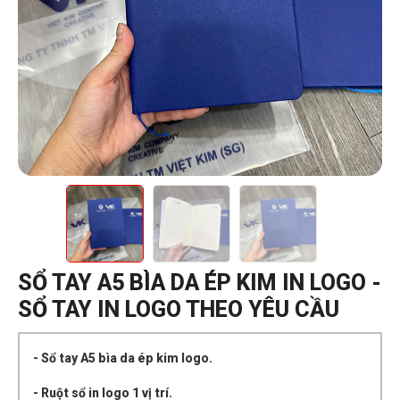
SỔ TAY A5 BÌA DA ÉP KIM IN LOGO -
SỔ TAY IN LOGO THEO YÊU CẦU
- Sổ tay A5 bìa da ép kim logo.
- Ruột sổ in logo 1 vị trí.