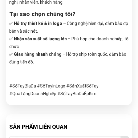
nghị, nhân viên, khách hàng.
Tại sao chọn chúng tôi?
✅
Hỗ trợ thiết kế & in logo
– Công nghệ hiện đại, đảm bảo độ
bền và sắc nét.
✅
Nhận sản xuất số lượng lớn
– Phù hợp cho doanh nghiệp, tổ
chức.
✅
Giao hàng nhanh chóng
– Hỗ trợ ship toàn quốc, đảm bảo
đúng tiến độ.
#SổTayBìaDa #SổTayInLogo #SảnXuấtSổTay
#QuàTặngDoanhNghiệp #SổTayBìaDaÉpKim
SẢN PHẨM LIÊN QUAN