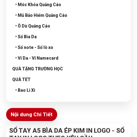
• Móc Khóa Quảng Cáo
• Mũ Bảo Hiểm Quảng Cáo
• Ô Dù Quảng Cáo
• Sổ Bìa Da
• Sổ note - Sổ lò xo
• Ví Da - Ví Namecard
QUÀ TẶNG TRƯỜNG HỌC
QUÀ TẾT
• Bao Lì Xì
Nội dung Chi Tiết
SỔ TAY A5 BÌA DA ÉP KIM IN LOGO - SỔ