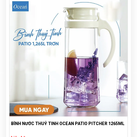
SẢN XUẤT TÚI GIẤY THEO YÊU CẦU - TÚI GIẤY GIÁ RẺ