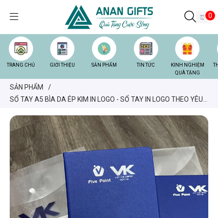
0
TRANG CHỦ
GIỚI THIỆU
SẢN PHẨM
TIN TỨC
KINH NGHIỆM
T
QUÀ TẶNG
SẢN PHẨM
/
SỔ TAY A5 BÌA DA ÉP KIM IN LOGO - SỔ TAY IN LOGO THEO YÊU
CẦU