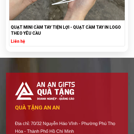
O
TÚI VẢI BỐ CANVAS IN LOGO THEO YÊU CẦU GIÁ RẺ -
XƯỞNG SẢN XUẤT TÚI VẢI CANVAS
Liên hệ
QUÀ TẶNG AN AN
Địa chỉ: 70/32 Nguyễn Háo Vĩnh - Phường Phú Thọ
Hòa - Thành Phố Hồ Chí Minh