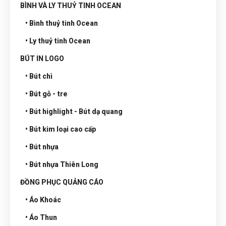
BÌNH VÀ LY THUỶ TINH OCEAN
• Bình thuỷ tinh Ocean
• Ly thuỷ tinh Ocean
BÚT IN LOGO
• Bút chì
• Bút gỗ - tre
• Bút highlight - Bút dạ quang
• Bút kim loại cao cấp
• Bút nhựa
• Bút nhựa Thiên Long
ĐỒNG PHỤC QUẢNG CÁO
• Áo Khoác
• Áo Thun