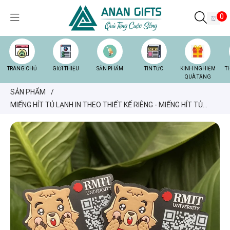
0
TRANG CHỦ
GIỚI THIỆU
SẢN PHẨM
TIN TỨC
KINH NGHIỆM
T
QUÀ TẶNG
SẢN PHẨM
/
MIẾNG HÍT TỦ LẠNH IN THEO THIẾT KẾ RIÊNG - MIẾNG HÍT TỦ
LẠNH IN LOGO RMIT