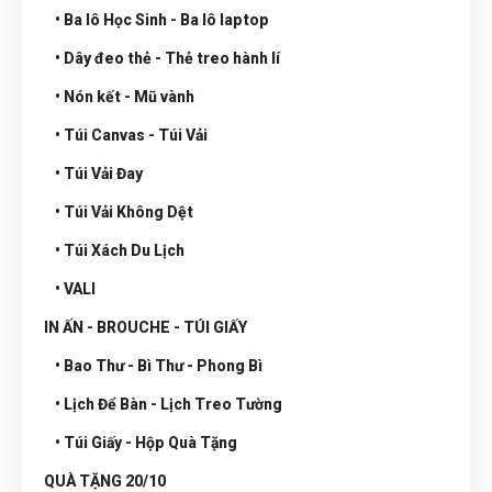
• Ba lô Học Sinh - Ba lô laptop
• Dây đeo thẻ - Thẻ treo hành lí
• Nón kết - Mũ vành
• Túi Canvas - Túi Vải
• Túi Vải Đay
• Túi Vải Không Dệt
• Túi Xách Du Lịch
• VALI
IN ẤN - BROUCHE - TÚI GIẤY
• Bao Thư - Bì Thư - Phong Bì
• Lịch Để Bàn - Lịch Treo Tường
• Túi Giấy - Hộp Quà Tặng
QUÀ TẶNG 20/10