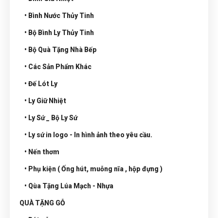
• Bình Nước Thủy Tinh
• Bộ Bình Ly Thủy Tinh
• Bộ Quà Tặng Nhà Bếp
• Các Sản Phẩm Khác
• Đế Lót Ly
• Ly Giữ Nhiệt
• Ly Sứ _ Bộ Ly Sứ
• Ly sứ in logo - In hình ảnh theo yêu cầu.
• Nến thơm
• Phụ kiện ( Ống hút, muỗng nĩa , hộp đựng )
• Qùa Tặng Lúa Mạch - Nhựa
QUÀ TẶNG GỖ