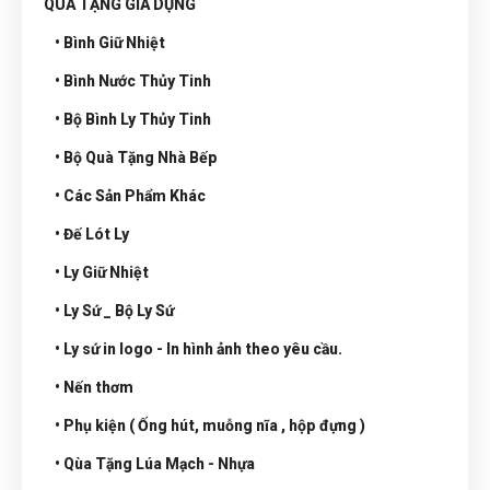
QUÀ TẶNG GIA DỤNG
• Bình Giữ Nhiệt
• Bình Nước Thủy Tinh
• Bộ Bình Ly Thủy Tinh
• Bộ Quà Tặng Nhà Bếp
• Các Sản Phẩm Khác
• Đế Lót Ly
• Ly Giữ Nhiệt
• Ly Sứ _ Bộ Ly Sứ
• Ly sứ in logo - In hình ảnh theo yêu cầu.
• Nến thơm
• Phụ kiện ( Ống hút, muỗng nĩa , hộp đựng )
• Qùa Tặng Lúa Mạch - Nhựa