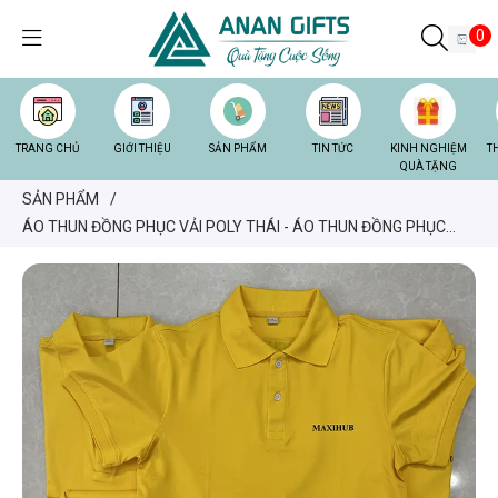
0
TRANG CHỦ
GIỚI THIỆU
SẢN PHẨM
TIN TỨC
KINH NGHIỆM
T
QUÀ TẶNG
SẢN PHẨM
/
ÁO THUN ĐỒNG PHỤC VẢI POLY THÁI - ÁO THUN ĐỒNG PHỤC
LOGO IN NỔI