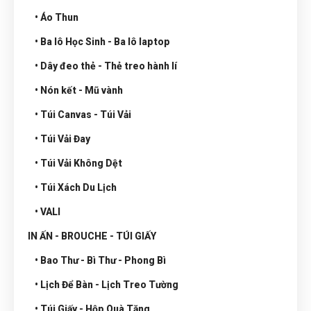
• Áo Thun
• Ba lô Học Sinh - Ba lô laptop
• Dây đeo thẻ - Thẻ treo hành lí
• Nón kết - Mũ vành
• Túi Canvas - Túi Vải
• Túi Vải Đay
• Túi Vải Không Dệt
• Túi Xách Du Lịch
• VALI
IN ẤN - BROUCHE - TÚI GIẤY
• Bao Thư - Bì Thư - Phong Bì
• Lịch Để Bàn - Lịch Treo Tường
• Túi Giấy - Hộp Quà Tặng