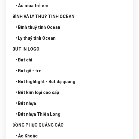
• Áo mưa trẻ em
BÌNH VÀ LY THUỶ TINH OCEAN
• Bình thuỷ tinh Ocean
• Ly thuỷ tinh Ocean
BÚT IN LOGO
• Bút chì
• Bút gỗ - tre
• Bút highlight - Bút dạ quang
• Bút kim loại cao cấp
• Bút nhựa
• Bút nhựa Thiên Long
ĐỒNG PHỤC QUẢNG CÁO
• Áo Khoác