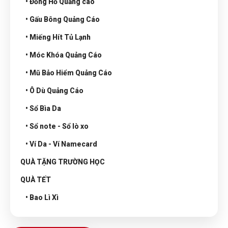
• Đồng Hồ Quảng cáo
• Gấu Bông Quảng Cáo
• Miếng Hít Tủ Lạnh
• Móc Khóa Quảng Cáo
• Mũ Bảo Hiểm Quảng Cáo
• Ô Dù Quảng Cáo
• Sổ Bìa Da
• Sổ note - Sổ lò xo
• Ví Da - Ví Namecard
QUÀ TẶNG TRƯỜNG HỌC
QUÀ TẾT
• Bao Lì Xì