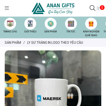
0
TRANG CHỦ
GIỚI THIỆU
SẢN PHẨM
TIN TỨC
KINH NGHIỆM
T
QUÀ TẶNG
SẢN PHẨM
/
LY SỨ TRẮNG IN LOGO THEO YÊU CẦU