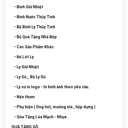
• Bình Giữ Nhiệt
• Bình Nước Thủy Tinh
• Bộ Bình Ly Thủy Tinh
• Bộ Quà Tặng Nhà Bếp
• Các Sản Phẩm Khác
• Đế Lót Ly
• Ly Giữ Nhiệt
• Ly Sứ _ Bộ Ly Sứ
• Ly sứ in logo - In hình ảnh theo yêu cầu.
• Nến thơm
• Phụ kiện ( Ống hút, muỗng nĩa , hộp đựng )
• Qùa Tặng Lúa Mạch - Nhựa
QUÀ TẶNG GỖ