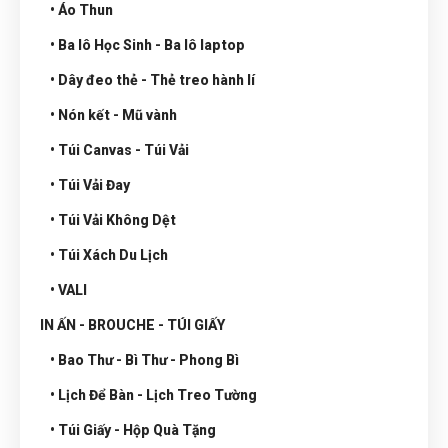
• Áo Thun
• Ba lô Học Sinh - Ba lô laptop
• Dây đeo thẻ - Thẻ treo hành lí
• Nón kết - Mũ vành
• Túi Canvas - Túi Vải
• Túi Vải Đay
• Túi Vải Không Dệt
• Túi Xách Du Lịch
• VALI
IN ẤN - BROUCHE - TÚI GIẤY
• Bao Thư - Bì Thư - Phong Bì
• Lịch Để Bàn - Lịch Treo Tường
• Túi Giấy - Hộp Quà Tặng