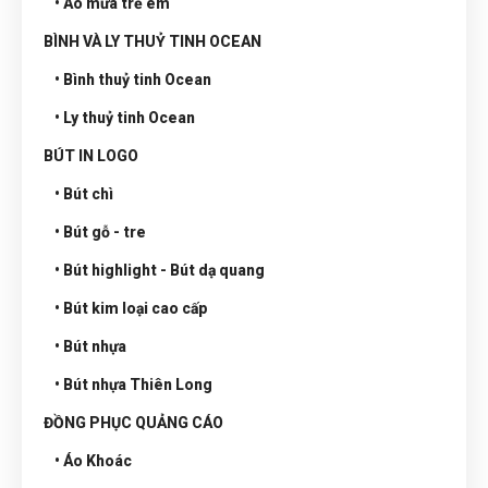
• Áo mưa trẻ em
BÌNH VÀ LY THUỶ TINH OCEAN
• Bình thuỷ tinh Ocean
• Ly thuỷ tinh Ocean
BÚT IN LOGO
• Bút chì
• Bút gỗ - tre
• Bút highlight - Bút dạ quang
• Bút kim loại cao cấp
• Bút nhựa
• Bút nhựa Thiên Long
ĐỒNG PHỤC QUẢNG CÁO
• Áo Khoác