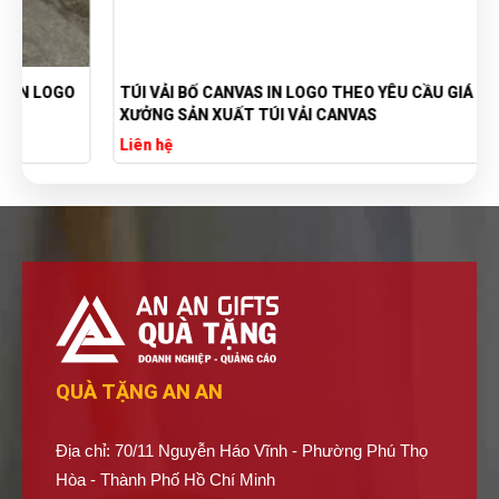
TÚI VẢI BỐ CANVAS IN LOGO THEO YÊU CẦU GIÁ RẺ -
XƯỞNG SẢN XUẤT TÚI VẢI CANVAS
Liên hệ
QUÀ TẶNG AN AN
Địa chỉ: 70/11 Nguyễn Háo Vĩnh - Phường Phú Thọ
Hòa - Thành Phố Hồ Chí Minh