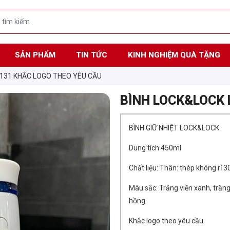
SẢN PHẨM
TIN TỨC
KINH NGHIỆM QUÀ TẶNG
131 KHẮC LOGO THEO YÊU CẦU
BÌNH LOCK&LOCK 
BÌNH GIỮ NHIỆT LOCK&LOCK
Dung tích 450ml
Chất liệu: Thân: thép không rỉ 3
Màu sắc: Trắng viền xanh, trăng 
hồng.
Khắc logo theo yêu cầu.