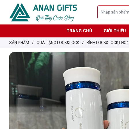
TRANG CHỦ
GIỚI THIỆU
SẢN PHẨM
/
QUÀ TẶNG LOCK&LOCK
/
BÌNH LOCK&LOCK LHC4