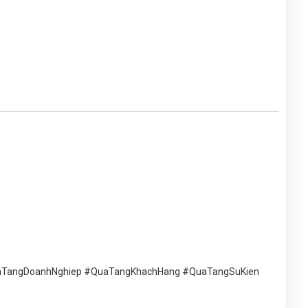
uaTangDoanhNghiep #QuaTangKhachHang #QuaTangSuKien