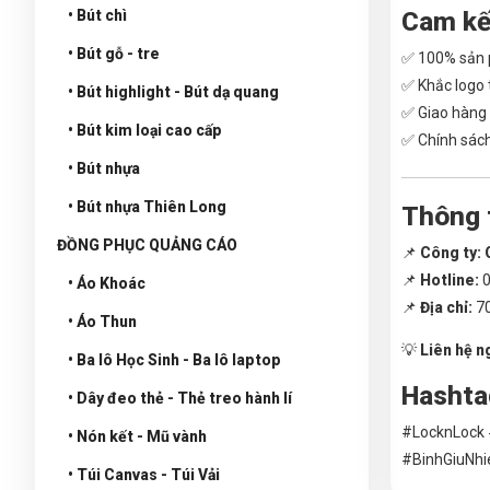
Cam kế
• Bút chì
• Bút gỗ - tre
✅ 100% sản 
✅ Khắc logo 
• Bút highlight - Bút dạ quang
✅ Giao hàng 
• Bút kim loại cao cấp
✅ Chính sách
• Bút nhựa
• Bút nhựa Thiên Long
Thông t
ĐỒNG PHỤC QUẢNG CÁO
📌
Công ty:
📌
Hotline:
0
• Áo Khoác
📌
Địa chỉ:
70
• Áo Thun
💡
Liên hệ n
• Ba lô Học Sinh - Ba lô laptop
Hashta
• Dây đeo thẻ - Thẻ treo hành lí
#LocknLock
• Nón kết - Mũ vành
#BinhGiuNh
• Túi Canvas - Túi Vải