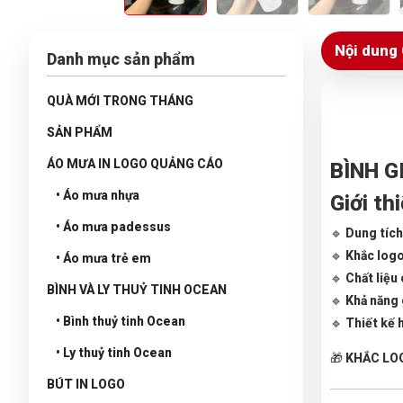
Nội dung 
Danh mục sản phẩm
QUÀ MỚI TRONG THÁNG
SẢN PHẨM
ÁO MƯA IN LOGO QUẢNG CÁO
BÌNH G
• Áo mưa nhựa
Giới th
• Áo mưa padessus
🔹
Dung tích
🔹
Khắc logo
• Áo mưa trẻ em
🔹
Chất liệu
BÌNH VÀ LY THUỶ TINH OCEAN
🔹
Khả năng g
• Bình thuỷ tinh Ocean
🔹
Thiết kế h
• Ly thuỷ tinh Ocean
🎁
KHẮC LO
BÚT IN LOGO