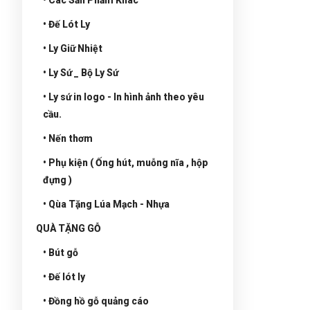
• Đế Lót Ly
• Ly Giữ Nhiệt
• Ly Sứ _ Bộ Ly Sứ
• Ly sứ in logo - In hình ảnh theo yêu
cầu.
• Nến thơm
• Phụ kiện ( Ống hút, muỗng nĩa , hộp
đựng )
• Qùa Tặng Lúa Mạch - Nhựa
QUÀ TẶNG GỖ
• Bút gỗ
• Đế lót ly
• Đồng hồ gỗ quảng cáo