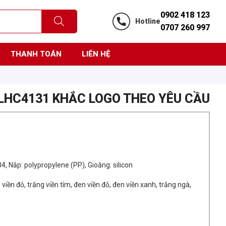
0902 418 123
Hotline
0707 260 997
THANH TOÁN
LIÊN HỆ
LHC4131 KHẮC LOGO THEO YÊU CẦU
04, Nắp: polypropylene (PP), Gioăng: silicon
viền đỏ, trắng viền tím, đen viền đỏ, đen viền xanh, trắng ngà,