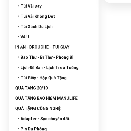
• Túi Vải Đay
• Túi Vải Không Dệt
• Túi Xách Du Lịch
• VALI
IN ẤN - BROUCHE - TÚI GIẤY
• Bao Thư - Bì Thư - Phong Bì
• Lịch Để Bàn - Lịch Treo Tường
• Túi Giấy - Hộp Quà Tặng
QUÀ TẶNG 20/10
QUÀ TẶNG BẢO HIỂM MANULIFE
QUÀ TẶNG CÔNG NGHỆ
• Adapter - Sạc chuyển đổi.
• Pin Dự Phòng