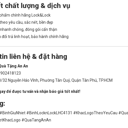
t chất lượng & dịch vụ
phẩm chính hãng Lock&Lock
theo yêu cầu, sắc nét, bền đẹp
nhanh chóng, đóng gói cẩn thận
 đổi trả linh hoạt, bảo hành chính hãng
in liên hệ & đặt hàng
Quà Tặng An An
902418123
/32 Nguyễn Háo Vĩnh, Phường Tân Quý, Quận Tân Phú, TP.HCM
gay để được tư vấn và nhận báo giá tốt nhất!
g:
 #BinhGiuNhiet #BinhLocknLockLHC4131 #KhacLogoTheoYeuCau #Q
ietKhacLogo #QuaTangAnAn