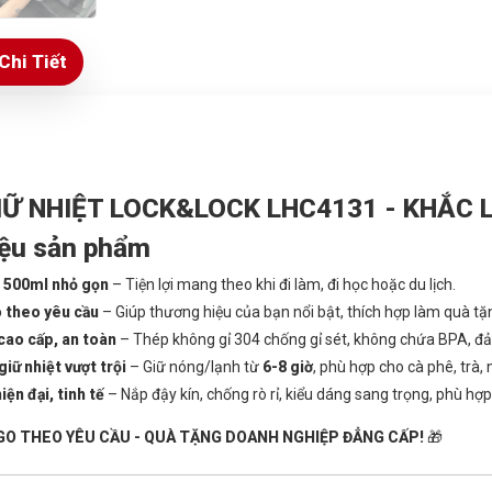
Chi Tiết
IỮ NHIỆT LOCK&LOCK LHC4131 - KHẮC
iệu sản phẩm
 500ml nhỏ gọn
– Tiện lợi mang theo khi đi làm, đi học hoặc du lịch.
 theo yêu cầu
– Giúp thương hiệu của bạn nổi bật, thích hợp làm quà tặn
 cao cấp, an toàn
– Thép không gỉ 304 chống gỉ sét, không chứa BPA, đả
iữ nhiệt vượt trội
– Giữ nóng/lạnh từ
6-8 giờ
, phù hợp cho cà phê, trà,
iện đại, tinh tế
– Nắp đậy kín, chống rò rỉ, kiểu dáng sang trọng, phù hợp
GO THEO YÊU CẦU - QUÀ TẶNG DOANH NGHIỆP ĐẲNG CẤP!
🎁