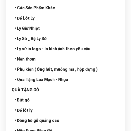
• Các Sản Phẩm Khác
• Đế Lót Ly
• Ly Giữ Nhiệt
• Ly Sứ _ Bộ Ly Sứ
• Ly sứ in logo - In hình ảnh theo yêu cầu.
• Nến thơm
• Phụ kiện ( Ống hút, muỗng nĩa , hộp đựng )
• Qùa Tặng Lúa Mạch - Nhựa
QUÀ TẶNG GỖ
• Bút gỗ
• Đế lót ly
• Đồng hồ gỗ quảng cáo
• Hộp Đựng Bằng Gỗ