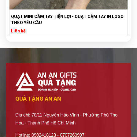
 TAY IN LOGO
TÚI VẢI BỐ CANVAS IN LOGO THEO YÊU CẦU GIÁ 
XƯỞNG SẢN XUẤT TÚI VẢI CANVAS
Liên hệ
QUÀ TẶNG AN AN
Địa chỉ: 70/11 Nguyễn Háo Vĩnh - Phường Phú Thọ
Hòa - Thành Phố Hồ Chí Minh
Hotline: 0902418123 - 0707260997