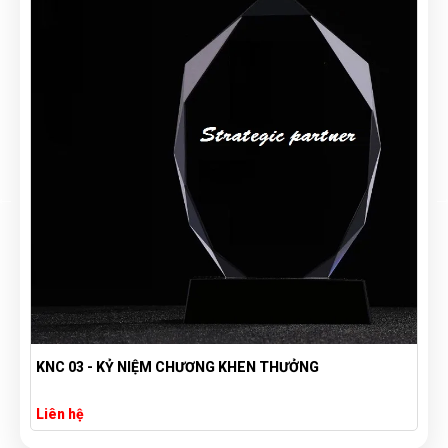
KỈ NIỆM CHƯƠNG IN LOGO THEO YÊU CẦU - KỈ NIỆM
CHƯƠNG CHẤT LƯỢNG
Liên hệ