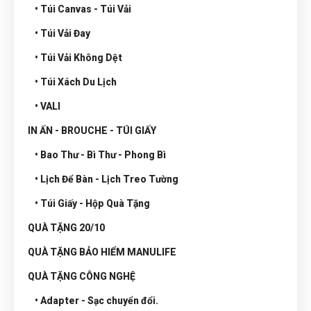
• Túi Canvas - Túi Vải
• Túi Vải Đay
• Túi Vải Không Dệt
• Túi Xách Du Lịch
• VALI
IN ẤN - BROUCHE - TÚI GIẤY
• Bao Thư - Bì Thư - Phong Bì
• Lịch Để Bàn - Lịch Treo Tường
• Túi Giấy - Hộp Quà Tặng
QUÀ TẶNG 20/10
QUÀ TẶNG BẢO HIỂM MANULIFE
QUÀ TẶNG CÔNG NGHỆ
• Adapter - Sạc chuyển đổi.