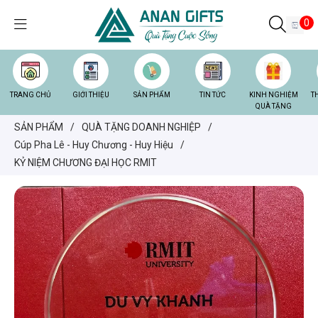
0
TRANG CHỦ
GIỚI THIỆU
SẢN PHẨM
TIN TỨC
KINH NGHIỆM
T
QUÀ TẶNG
SẢN PHẨM
/
QUÀ TẶNG DOANH NGHIỆP
/
Cúp Pha Lê - Huy Chương - Huy Hiệu
/
KỶ NIỆM CHƯƠNG ĐẠI HỌC RMIT