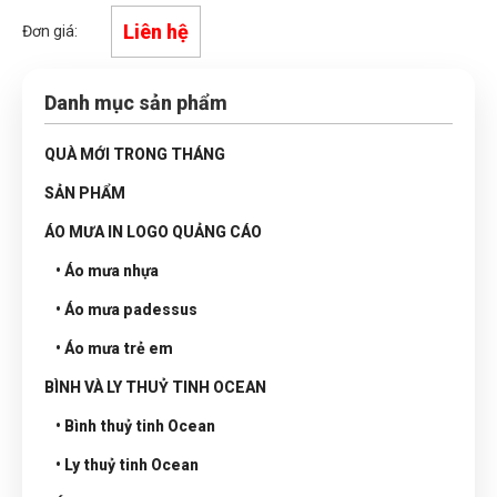
Liên hệ
Đơn giá:
Danh mục sản phẩm
QUÀ MỚI TRONG THÁNG
SẢN PHẨM
ÁO MƯA IN LOGO QUẢNG CÁO
• Áo mưa nhựa
• Áo mưa padessus
• Áo mưa trẻ em
BÌNH VÀ LY THUỶ TINH OCEAN
• Bình thuỷ tinh Ocean
• Ly thuỷ tinh Ocean