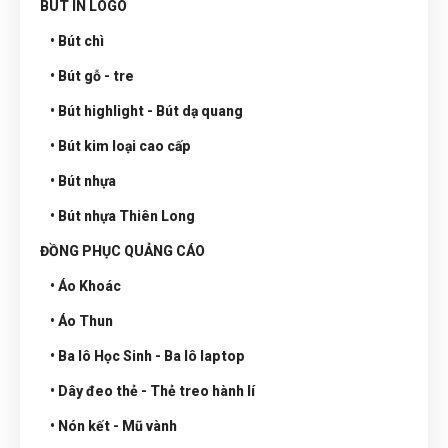
BÚT IN LOGO
• Bút chì
• Bút gỗ - tre
• Bút highlight - Bút dạ quang
• Bút kim loại cao cấp
• Bút nhựa
• Bút nhựa Thiên Long
ĐỒNG PHỤC QUẢNG CÁO
• Áo Khoác
• Áo Thun
• Ba lô Học Sinh - Ba lô laptop
• Dây đeo thẻ - Thẻ treo hành lí
• Nón kết - Mũ vành