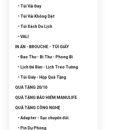
• Túi Vải Đay
• Túi Vải Không Dệt
• Túi Xách Du Lịch
• VALI
IN ẤN - BROUCHE - TÚI GIẤY
• Bao Thư - Bì Thư - Phong Bì
• Lịch Để Bàn - Lịch Treo Tường
• Túi Giấy - Hộp Quà Tặng
QUÀ TẶNG 20/10
QUÀ TẶNG BẢO HIỂM MANULIFE
QUÀ TẶNG CÔNG NGHỆ
• Adapter - Sạc chuyển đổi.
• Pin Dự Phòng