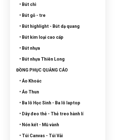
• Bút chì
• Bút gỗ - tre
• Bút highlight - Bút dạ quang
• Bút kim loại cao cấp
• Bút nhựa
• Bút nhựa Thiên Long
ĐỒNG PHỤC QUẢNG CÁO
• Áo Khoác
• Áo Thun
• Ba lô Học Sinh - Ba lô laptop
• Dây đeo thẻ - Thẻ treo hành lí
• Nón kết - Mũ vành
• Túi Canvas - Túi Vải