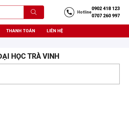
0902 418 123
Hotline
0707 260 997
THANH TOÁN
LIÊN HỆ
ĐẠI HỌC TRÀ VINH