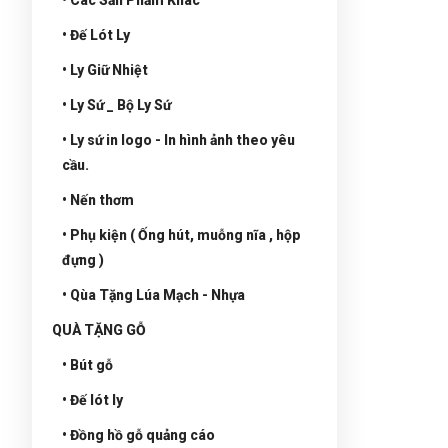
• Đế Lót Ly
• Ly Giữ Nhiệt
• Ly Sứ _ Bộ Ly Sứ
• Ly sứ in logo - In hình ảnh theo yêu
cầu.
• Nến thơm
• Phụ kiện ( Ống hút, muỗng nĩa , hộp
đựng )
• Qùa Tặng Lúa Mạch - Nhựa
QUÀ TẶNG GỖ
• Bút gỗ
• Đế lót ly
• Đồng hồ gỗ quảng cáo