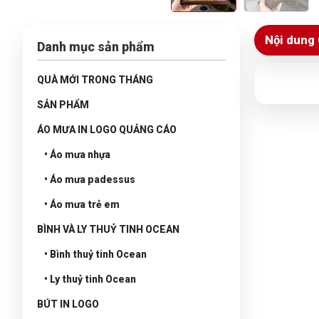
Nội dung 
Danh mục sản phẩm
QUÀ MỚI TRONG THÁNG
SẢN PHẨM
ÁO MƯA IN LOGO QUẢNG CÁO
• Áo mưa nhựa
• Áo mưa padessus
• Áo mưa trẻ em
BÌNH VÀ LY THUỶ TINH OCEAN
• Bình thuỷ tinh Ocean
• Ly thuỷ tinh Ocean
BÚT IN LOGO