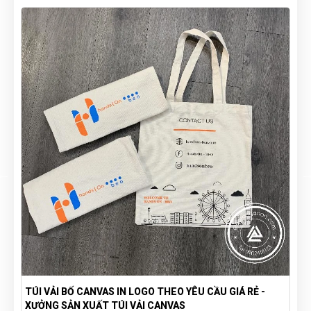
TÚI VẢI BỐ CANVAS IN LOGO THEO YÊU CẦU GIÁ RẺ -
XƯỞNG SẢN XUẤT TÚI VẢI CANVAS