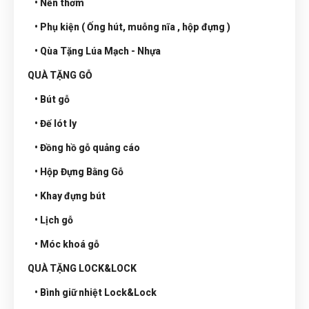
• Nến thơm
• Phụ kiện ( Ống hút, muỗng nĩa , hộp đựng )
• Qùa Tặng Lúa Mạch - Nhựa
QUÀ TẶNG GỖ
• Bút gỗ
• Đế lót ly
• Đồng hồ gỗ quảng cáo
• Hộp Đựng Bằng Gỗ
• Khay đựng bút
• Lịch gỗ
• Móc khoá gỗ
QUÀ TẶNG LOCK&LOCK
• Bình giữ nhiệt Lock&Lock