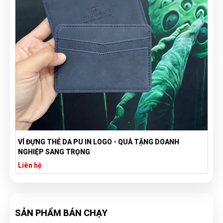
HẺ DA PU IN LOGO - QUÀ TẶNG DOANH
VÍ ĐỰNG PASSPO
ANG TRỌNG
SANG TRỌNG CH
Liên hệ
SẢN PHẨM BÁN CHẠY