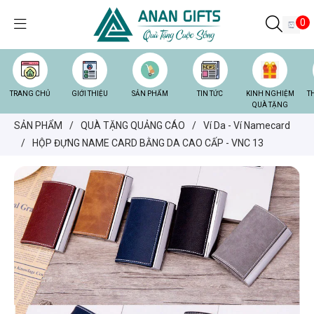
0
TRANG CHỦ
GIỚI THIỆU
SẢN PHẨM
TIN TỨC
KINH NGHIỆM
T
QUÀ TẶNG
SẢN PHẨM
/
QUÀ TẶNG QUẢNG CÁO
/
Ví Da - Ví Namecard
/
HỘP ĐỰNG NAME CARD BẰNG DA CAO CẤP - VNC 13