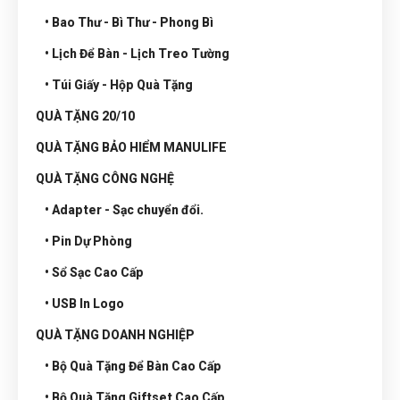
• Bao Thư - Bì Thư - Phong Bì
• Lịch Để Bàn - Lịch Treo Tường
• Túi Giấy - Hộp Quà Tặng
QUÀ TẶNG 20/10
QUÀ TẶNG BẢO HIỂM MANULIFE
QUÀ TẶNG CÔNG NGHỆ
• Adapter - Sạc chuyển đổi.
• Pin Dự Phòng
• Sổ Sạc Cao Cấp
• USB In Logo
QUÀ TẶNG DOANH NGHIỆP
• Bộ Quà Tặng Để Bàn Cao Cấp
• Bộ Quà Tặng Giftset Cao Cấp