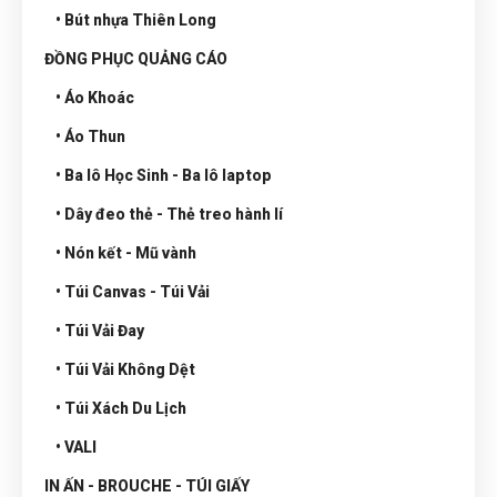
• Bút nhựa Thiên Long
ĐỒNG PHỤC QUẢNG CÁO
• Áo Khoác
• Áo Thun
• Ba lô Học Sinh - Ba lô laptop
• Dây đeo thẻ - Thẻ treo hành lí
• Nón kết - Mũ vành
• Túi Canvas - Túi Vải
• Túi Vải Đay
• Túi Vải Không Dệt
• Túi Xách Du Lịch
• VALI
IN ẤN - BROUCHE - TÚI GIẤY