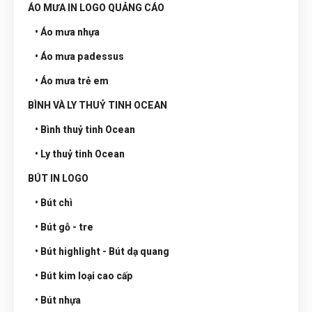
ÁO MƯA IN LOGO QUẢNG CÁO
• Áo mưa nhựa
• Áo mưa padessus
• Áo mưa trẻ em
BÌNH VÀ LY THUỶ TINH OCEAN
• Bình thuỷ tinh Ocean
• Ly thuỷ tinh Ocean
BÚT IN LOGO
• Bút chì
• Bút gỗ - tre
• Bút highlight - Bút dạ quang
• Bút kim loại cao cấp
• Bút nhựa