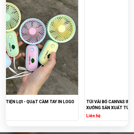
TÚI VẢI BỐ CANVAS IN LOGO THEO YÊU CẦU GIÁ RẺ -
XƯỞNG SẢN XUẤT TÚI VẢI CANVAS
Liên hệ