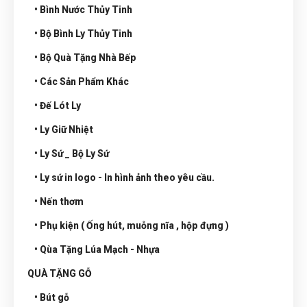
• Bình Nước Thủy Tinh
• Bộ Bình Ly Thủy Tinh
• Bộ Quà Tặng Nhà Bếp
• Các Sản Phẩm Khác
• Đế Lót Ly
• Ly Giữ Nhiệt
• Ly Sứ _ Bộ Ly Sứ
• Ly sứ in logo - In hình ảnh theo yêu cầu.
• Nến thơm
• Phụ kiện ( Ống hút, muỗng nĩa , hộp đựng )
• Qùa Tặng Lúa Mạch - Nhựa
QUÀ TẶNG GỖ
• Bút gỗ