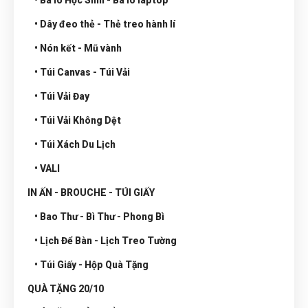
• Ba lô Học Sinh - Ba lô laptop
• Dây đeo thẻ - Thẻ treo hành lí
• Nón kết - Mũ vành
• Túi Canvas - Túi Vải
• Túi Vải Đay
• Túi Vải Không Dệt
• Túi Xách Du Lịch
• VALI
IN ẤN - BROUCHE - TÚI GIẤY
• Bao Thư - Bì Thư - Phong Bì
• Lịch Để Bàn - Lịch Treo Tường
• Túi Giấy - Hộp Quà Tặng
QUÀ TẶNG 20/10