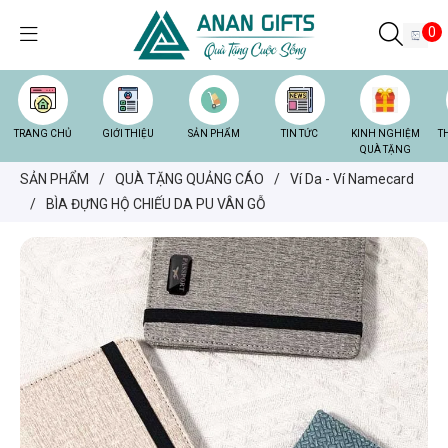
0
TRANG CHỦ
GIỚI THIỆU
SẢN PHẨM
TIN TỨC
KINH NGHIỆM
T
QUÀ TẶNG
SẢN PHẨM
/
QUÀ TẶNG QUẢNG CÁO
/
Ví Da - Ví Namecard
/
BÌA ĐỰNG HỘ CHIẾU DA PU VÂN GỖ