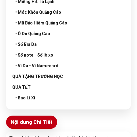
• Miếng Hít Tủ Lạnh
• Móc Khóa Quảng Cáo
• Mũ Bảo Hiểm Quảng Cáo
• Ô Dù Quảng Cáo
• Sổ Bìa Da
• Sổ note - Sổ lò xo
• Ví Da - Ví Namecard
QUÀ TẶNG TRƯỜNG HỌC
QUÀ TẾT
• Bao Lì Xì
Nội dung Chi Tiết