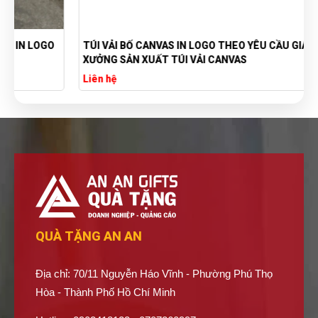
TÚI VẢI BỐ CANVAS IN LOGO THEO YÊU CẦU GIÁ RẺ -
XƯỞNG SẢN XUẤT TÚI VẢI CANVAS
Liên hệ
QUÀ TẶNG AN AN
Địa chỉ: 70/11 Nguyễn Háo Vĩnh - Phường Phú Thọ
Hòa - Thành Phố Hồ Chí Minh