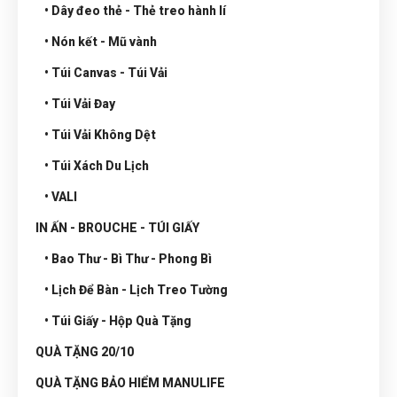
• Dây đeo thẻ - Thẻ treo hành lí
• Nón kết - Mũ vành
• Túi Canvas - Túi Vải
• Túi Vải Đay
• Túi Vải Không Dệt
• Túi Xách Du Lịch
• VALI
IN ẤN - BROUCHE - TÚI GIẤY
• Bao Thư - Bì Thư - Phong Bì
• Lịch Để Bàn - Lịch Treo Tường
• Túi Giấy - Hộp Quà Tặng
QUÀ TẶNG 20/10
QUÀ TẶNG BẢO HIỂM MANULIFE