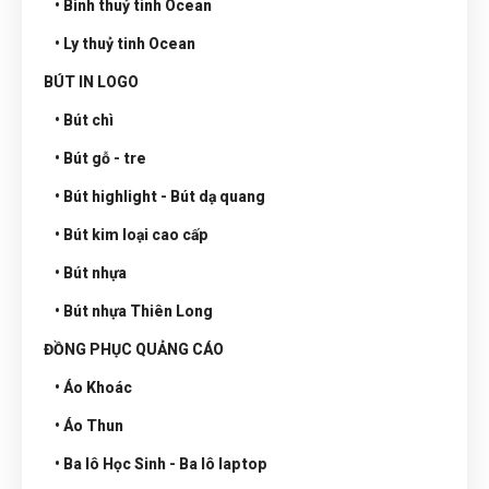
• Bình thuỷ tinh Ocean
• Ly thuỷ tinh Ocean
BÚT IN LOGO
• Bút chì
• Bút gỗ - tre
• Bút highlight - Bút dạ quang
• Bút kim loại cao cấp
• Bút nhựa
• Bút nhựa Thiên Long
ĐỒNG PHỤC QUẢNG CÁO
• Áo Khoác
• Áo Thun
• Ba lô Học Sinh - Ba lô laptop