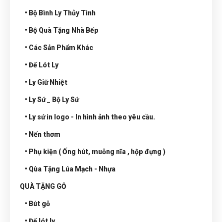
• Bộ Bình Ly Thủy Tinh
• Bộ Quà Tặng Nhà Bếp
• Các Sản Phẩm Khác
• Đế Lót Ly
• Ly Giữ Nhiệt
• Ly Sứ _ Bộ Ly Sứ
• Ly sứ in logo - In hình ảnh theo yêu cầu.
• Nến thơm
• Phụ kiện ( Ống hút, muỗng nĩa , hộp đựng )
• Qùa Tặng Lúa Mạch - Nhựa
QUÀ TẶNG GỖ
• Bút gỗ
• Đế lót ly