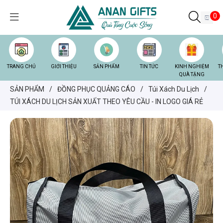
0
TRANG CHỦ
GIỚI THIỆU
SẢN PHẨM
TIN TỨC
KINH NGHIỆM
T
QUÀ TẶNG
SẢN PHẨM
/
ĐỒNG PHỤC QUẢNG CÁO
/
Túi Xách Du Lịch
/
TÚI XÁCH DU LỊCH SẢN XUẤT THEO YÊU CẦU - IN LOGO GIÁ RẺ