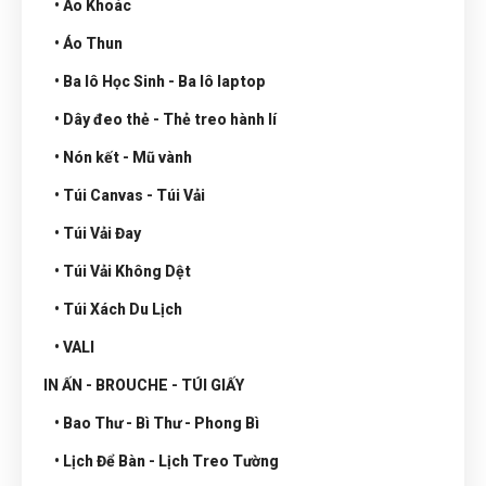
• Áo Khoác
• Áo Thun
• Ba lô Học Sinh - Ba lô laptop
• Dây đeo thẻ - Thẻ treo hành lí
• Nón kết - Mũ vành
• Túi Canvas - Túi Vải
• Túi Vải Đay
• Túi Vải Không Dệt
• Túi Xách Du Lịch
• VALI
IN ẤN - BROUCHE - TÚI GIẤY
• Bao Thư - Bì Thư - Phong Bì
• Lịch Để Bàn - Lịch Treo Tường