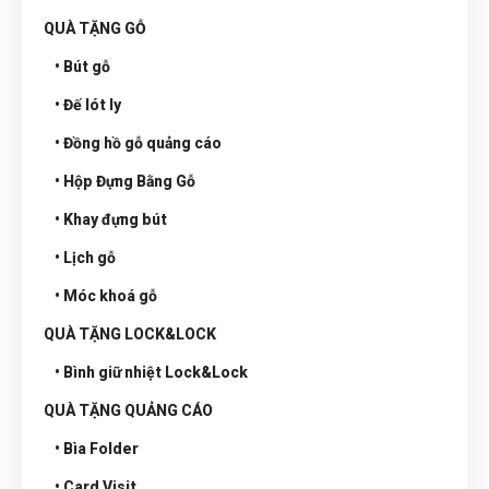
QUÀ TẶNG GỖ
• Bút gỗ
• Đế lót ly
• Đồng hồ gỗ quảng cáo
• Hộp Đựng Bằng Gỗ
• Khay đựng bút
• Lịch gỗ
• Móc khoá gỗ
QUÀ TẶNG LOCK&LOCK
• Bình giữ nhiệt Lock&Lock
QUÀ TẶNG QUẢNG CÁO
• Bìa Folder
• Card Visit