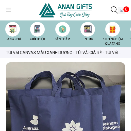
0
TRANG CHỦ
GIỚI THIỆU
SẢN PHẨM
TIN TỨC
KINH NGHIỆM
T
QUÀ TẶNG
TÚI VẢI CANVAS MÀU XANH DƯƠNG - TÚI VẢI GIÁ RẺ - TÚI VẢI
CANVAS IN LOGO GIÁ RẼ