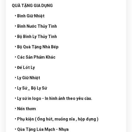
QUÀ TẶNG GIA DỤNG
• Bình Giữ Nhiệt
• Bình Nước Thủy Tinh
• Bộ Bình Ly Thủy Tinh
• Bộ Quà Tặng Nhà Bếp
• Các Sản Phẩm Khác
• Đế Lót Ly
• Ly Giữ Nhiệt
• Ly Sứ _ Bộ Ly Sứ
• Ly sứ in logo - In hình ảnh theo yêu cầu.
• Nến thơm
• Phụ kiện ( Ống hút, muỗng nĩa , hộp đựng )
• Qùa Tặng Lúa Mạch - Nhựa