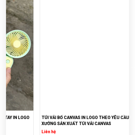
TÚI VẢI BỐ CANVAS IN LOGO THEO YÊU CẦU GIÁ RẺ -
XƯỞNG SẢN XUẤT TÚI VẢI CANVAS
Liên hệ