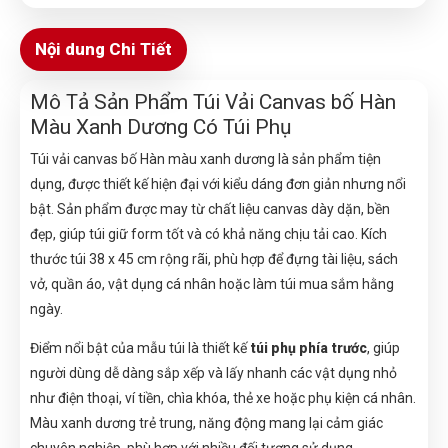
Nội dung Chi Tiết
Mô Tả Sản Phẩm Túi Vải Canvas bố Hàn
Màu Xanh Dương Có Túi Phụ
Túi vải canvas bố Hàn màu xanh dương là sản phẩm tiện
dụng, được thiết kế hiện đại với kiểu dáng đơn giản nhưng nổi
bật. Sản phẩm được may từ chất liệu canvas dày dặn, bền
đẹp, giúp túi giữ form tốt và có khả năng chịu tải cao. Kích
thước túi 38 x 45 cm rộng rãi, phù hợp để đựng tài liệu, sách
vở, quần áo, vật dụng cá nhân hoặc làm túi mua sắm hằng
ngày.
Điểm nổi bật của mẫu túi là thiết kế
túi phụ phía trước
, giúp
người dùng dễ dàng sắp xếp và lấy nhanh các vật dụng nhỏ
như điện thoại, ví tiền, chìa khóa, thẻ xe hoặc phụ kiện cá nhân.
Màu xanh dương trẻ trung, năng động mang lại cảm giác
chuyên nghiệp, phù hợp với nhiều đối tượng sử dụng.