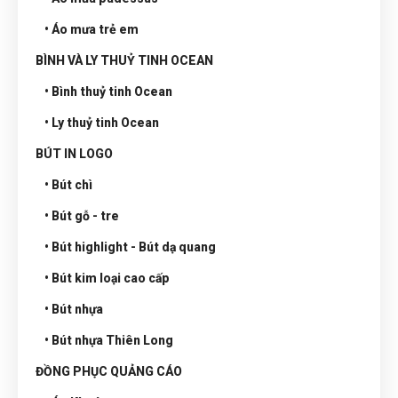
• Áo mưa trẻ em
BÌNH VÀ LY THUỶ TINH OCEAN
• Bình thuỷ tinh Ocean
• Ly thuỷ tinh Ocean
BÚT IN LOGO
• Bút chì
• Bút gỗ - tre
• Bút highlight - Bút dạ quang
• Bút kim loại cao cấp
• Bút nhựa
• Bút nhựa Thiên Long
ĐỒNG PHỤC QUẢNG CÁO