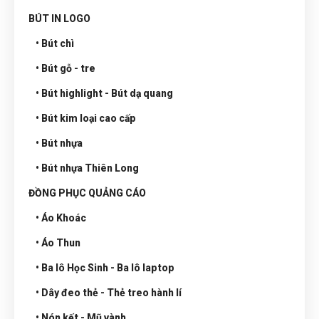
BÚT IN LOGO
• Bút chì
• Bút gỗ - tre
• Bút highlight - Bút dạ quang
• Bút kim loại cao cấp
• Bút nhựa
• Bút nhựa Thiên Long
ĐỒNG PHỤC QUẢNG CÁO
• Áo Khoác
• Áo Thun
• Ba lô Học Sinh - Ba lô laptop
• Dây đeo thẻ - Thẻ treo hành lí
• Nón kết - Mũ vành