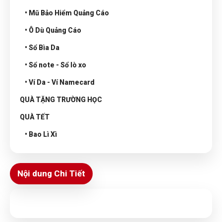
• Mũ Bảo Hiểm Quảng Cáo
• Ô Dù Quảng Cáo
• Sổ Bìa Da
• Sổ note - Sổ lò xo
• Ví Da - Ví Namecard
QUÀ TẶNG TRƯỜNG HỌC
QUÀ TẾT
• Bao Lì Xì
Nội dung Chi Tiết