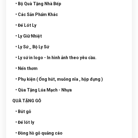
• Bộ Quà Tặng Nhà Bếp
• Các Sản Phẩm Khác
• Đế Lót Ly
• Ly Giữ Nhiệt
• Ly Sứ _ Bộ Ly Sứ
• Ly sứ in logo - In hình ảnh theo yêu cầu.
• Nến thơm
• Phụ kiện ( Ống hút, muỗng nĩa , hộp đựng )
• Qùa Tặng Lúa Mạch - Nhựa
QUÀ TẶNG GỖ
• Bút gỗ
• Đế lót ly
• Đồng hồ gỗ quảng cáo