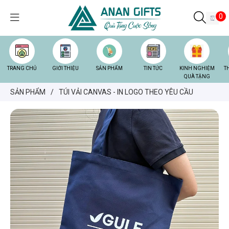
0
TRANG CHỦ
GIỚI THIỆU
SẢN PHẨM
TIN TỨC
KINH NGHIỆM
T
QUÀ TẶNG
SẢN PHẨM
/
TÚI VẢI CANVAS - IN LOGO THEO YÊU CẦU