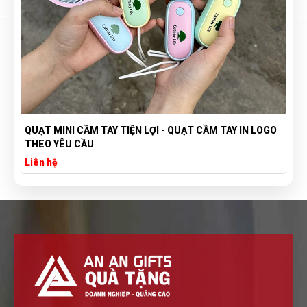
N LOGO
TÚI VẢI BỐ CANVAS IN LOGO THEO YÊU CẦU GIÁ RẺ -
XƯỞNG SẢN XUẤT TÚI VẢI CANVAS
Liên hệ