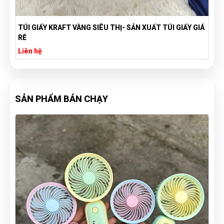
Á
DÙ GẤP 3 TỰ ĐỘNG 1 CHIỀU MÀU XANH IN LOGO
VIETCOMBANK
Liên hệ
SẢN PHẨM BÁN CHẠY