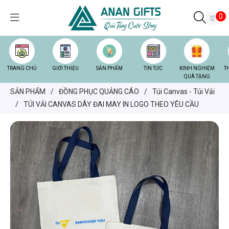
0
TRANG CHỦ
GIỚI THIỆU
SẢN PHẨM
TIN TỨC
KINH NGHIỆM
T
QUÀ TẶNG
SẢN PHẨM
/
ĐỒNG PHỤC QUẢNG CÁO
/
Túi Canvas - Túi Vải
/
TÚI VẢI CANVAS DÂY ĐAI MAY IN LOGO THEO YÊU CẦU