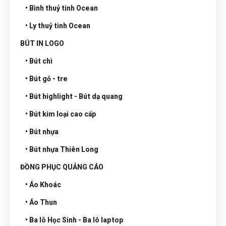
• Bình thuỷ tinh Ocean
• Ly thuỷ tinh Ocean
BÚT IN LOGO
• Bút chì
• Bút gỗ - tre
• Bút highlight - Bút dạ quang
• Bút kim loại cao cấp
• Bút nhựa
• Bút nhựa Thiên Long
ĐỒNG PHỤC QUẢNG CÁO
• Áo Khoác
• Áo Thun
• Ba lô Học Sinh - Ba lô laptop