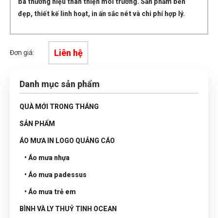
bá thương hiệu thân thiện môi trường. Sản phẩm bền
đẹp, thiết kế linh hoạt, in ấn sắc nét và chi phí hợp lý.
Liên hệ
Đơn giá:
Danh mục sản phẩm
QUÀ MỚI TRONG THÁNG
SẢN PHẨM
ÁO MƯA IN LOGO QUẢNG CÁO
• Áo mưa nhựa
• Áo mưa padessus
• Áo mưa trẻ em
BÌNH VÀ LY THUỶ TINH OCEAN