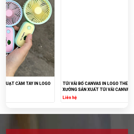
TÚI VẢI BỐ CANVAS IN LOGO THEO YÊU CẦU GIÁ RẺ -
XƯỞNG SẢN XUẤT TÚI VẢI CANVAS
Liên hệ