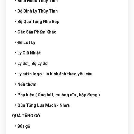
• Bình Nước Thủy Tinh
• Bộ Bình Ly Thủy Tinh
• Bộ Quà Tặng Nhà Bếp
• Các Sản Phẩm Khác
• Đế Lót Ly
• Ly Giữ Nhiệt
• Ly Sứ _ Bộ Ly Sứ
• Ly sứ in logo - In hình ảnh theo yêu cầu.
• Nến thơm
• Phụ kiện ( Ống hút, muỗng nĩa , hộp đựng )
• Qùa Tặng Lúa Mạch - Nhựa
QUÀ TẶNG GỖ
• Bút gỗ