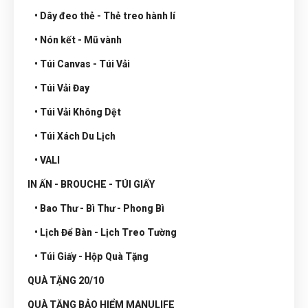
• Dây đeo thẻ - Thẻ treo hành lí
• Nón kết - Mũ vành
• Túi Canvas - Túi Vải
• Túi Vải Đay
• Túi Vải Không Dệt
• Túi Xách Du Lịch
• VALI
IN ẤN - BROUCHE - TÚI GIẤY
• Bao Thư - Bì Thư - Phong Bì
• Lịch Để Bàn - Lịch Treo Tường
• Túi Giấy - Hộp Quà Tặng
QUÀ TẶNG 20/10
QUÀ TẶNG BẢO HIỂM MANULIFE