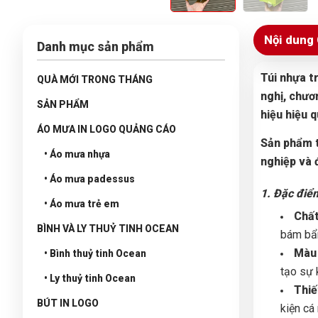
Nội dung 
Danh mục sản phẩm
Túi nhựa t
QUÀ MỚI TRONG THÁNG
nghị, chươ
SẢN PHẨM
hiệu hiệu q
ÁO MƯA IN LOGO QUẢNG CÁO
Sản phẩm t
• Áo mưa nhựa
nghiệp và 
• Áo mưa padessus
1. Đặc điể
• Áo mưa trẻ em
Chất
BÌNH VÀ LY THUỶ TINH OCEAN
bám bẩ
Màu 
• Bình thuỷ tinh Ocean
tạo sự 
• Ly thuỷ tinh Ocean
Thiế
BÚT IN LOGO
kiện cá