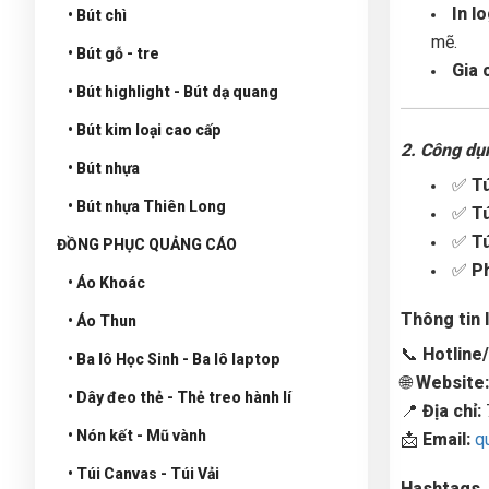
In l
• Bút chì
mẽ.
• Bút gỗ - tre
Gia 
• Bút highlight - Bút dạ quang
• Bút kim loại cao cấp
2. Công dụn
• Bút nhựa
✅
Tú
• Bút nhựa Thiên Long
✅
Tú
✅
Tú
ĐỒNG PHỤC QUẢNG CÁO
✅
Ph
• Áo Khoác
Thông tin 
• Áo Thun
📞
Hotline/
• Ba lô Học Sinh - Ba lô laptop
🌐
Website
• Dây đeo thẻ - Thẻ treo hành lí
📍
Địa chỉ:
• Nón kết - Mũ vành
📩
Email:
q
• Túi Canvas - Túi Vải
Hashtags