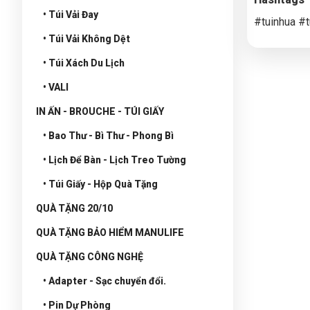
• Túi Vải Đay
#tuinhua #t
• Túi Vải Không Dệt
• Túi Xách Du Lịch
• VALI
IN ẤN - BROUCHE - TÚI GIẤY
• Bao Thư - Bì Thư - Phong Bì
• Lịch Để Bàn - Lịch Treo Tường
• Túi Giấy - Hộp Quà Tặng
QUÀ TẶNG 20/10
QUÀ TẶNG BẢO HIỂM MANULIFE
QUÀ TẶNG CÔNG NGHỆ
• Adapter - Sạc chuyển đổi.
• Pin Dự Phòng