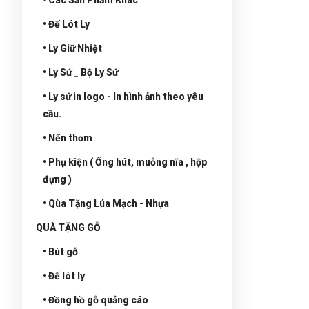
• Đế Lót Ly
• Ly Giữ Nhiệt
• Ly Sứ _ Bộ Ly Sứ
• Ly sứ in logo - In hình ảnh theo yêu
cầu.
• Nến thơm
• Phụ kiện ( Ống hút, muỗng nĩa , hộp
đựng )
• Qùa Tặng Lúa Mạch - Nhựa
QUÀ TẶNG GỖ
• Bút gỗ
• Đế lót ly
• Đồng hồ gỗ quảng cáo