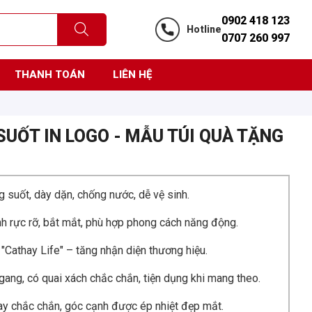
0902 418 123
Hotline
0707 260 997
THANH TOÁN
LIÊN HỆ
SUỐT IN LOGO - MẪU TÚI QUÀ TẶNG
suốt, dày dặn, chống nước, dễ vệ sinh.
 rực rỡ, bắt mắt, phù hợp phong cách năng động.
 "Cathay Life" – tăng nhận diện thương hiệu.
ang, có quai xách chắc chắn, tiện dụng khi mang theo.
 chắc chắn, góc cạnh được ép nhiệt đẹp mắt.