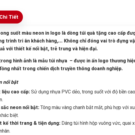
Chi Tiết
rong suốt màu neon in logo là dòng túi quà tặng cao cấp đượ
ng trình tri ân khách hàng,... Không chỉ đóng vai trò đựng v
uả với thiết kế nổi bật, trẻ trung và hiện đại.
rong hình ảnh là mẫu túi nhựa – được in ấn logo thương hiệ
đồng nhất trong chiến dịch truyền thông doanh nghiệp.
m nổi bật
 liệu cao cấp:
Sử dụng nhựa PVC dẻo, trong suốt với độ bền cao,
n.
sắc neon nổi bật:
Tông màu vàng chanh bắt mắt, phù hợp với xu h
khác biệt.
t kế thời trang & tiện dụng:
Dáng túi hình hộp vuông vức, quai 
 nhân.