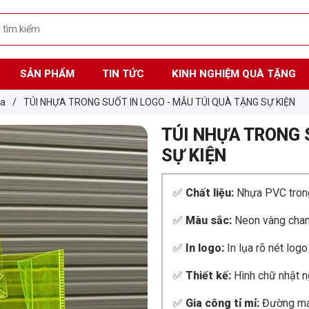
SẢN PHẨM
TIN TỨC
KINH NGHIỆM QUÀ TẶNG
ựa
/
TÚI NHỰA TRONG SUỐT IN LOGO - MẪU TÚI QUÀ TẶNG SỰ KIỆN
TÚI NHỰA TRONG 
SỰ KIỆN
✅
Chất liệu:
Nhựa PVC trong 
✅
Màu sắc:
Neon vàng chanh
✅
In logo:
In lụa rõ nét logo
✅
Thiết kế:
Hình chữ nhật ng
✅
Gia công tỉ mỉ:
Đường may