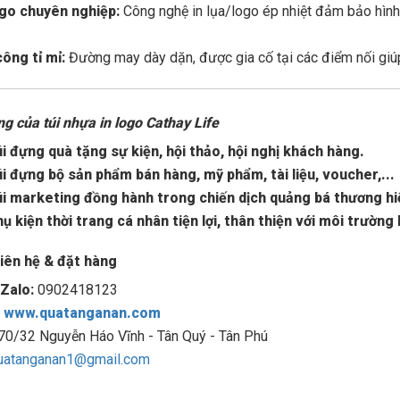
ogo chuyên nghiệp:
Công nghệ in lụa/logo ép nhiệt đảm bảo hình 
công tỉ mỉ:
Đường may dày dặn, được gia cố tại các điểm nối giúp 
g của túi nhựa in logo Cathay Life
i đựng quà tặng sự kiện, hội thảo, hội nghị khách hàng.
i đựng bộ sản phẩm bán hàng, mỹ phẩm, tài liệu, voucher,...
i marketing đồng hành trong chiến dịch quảng bá thương hi
ụ kiện thời trang cá nhân tiện lợi, thân thiện với môi trường 
liên hệ & đặt hàng
Zalo:
0902418123
:
www.quatanganan.com
70/32 Nguyễn Háo Vĩnh - Tân Quý - Tân Phú
uatanganan1@gmail.com