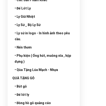
• Đế Lót Ly
• Ly Giữ Nhiệt
• Ly Sứ _ Bộ Ly Sứ
• Ly sứ in logo - In hình ảnh theo yêu
cầu.
• Nến thơm
• Phụ kiện ( Ống hút, muỗng nĩa , hộp
đựng )
• Qùa Tặng Lúa Mạch - Nhựa
QUÀ TẶNG GỖ
• Bút gỗ
• Đế lót ly
• Đồng hồ gỗ quảng cáo