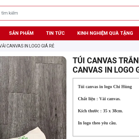
SẢN PHẨM
TIN TỨC
KINH NGHIỆM QUÀ TẶNG
VẢI CANVAS IN LOGO GIÁ RẺ
TÚI CANVAS TRẮNG
CANVAS IN LOGO G
Túi canvas in logo Chí Hùng
Chất liệu : Vải canvas.
Kích thước : 35 x 38cm.
In logo theo yêu cầu.