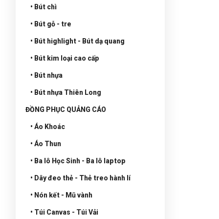
• Bút chì
• Bút gỗ - tre
• Bút highlight - Bút dạ quang
• Bút kim loại cao cấp
• Bút nhựa
• Bút nhựa Thiên Long
ĐỒNG PHỤC QUẢNG CÁO
• Áo Khoác
• Áo Thun
• Ba lô Học Sinh - Ba lô laptop
• Dây đeo thẻ - Thẻ treo hành lí
• Nón kết - Mũ vành
• Túi Canvas - Túi Vải