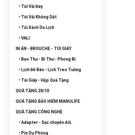
• Túi Vải Đay
• Túi Vải Không Dệt
• Túi Xách Du Lịch
• VALI
IN ẤN - BROUCHE - TÚI GIẤY
• Bao Thư - Bì Thư - Phong Bì
• Lịch Để Bàn - Lịch Treo Tường
• Túi Giấy - Hộp Quà Tặng
QUÀ TẶNG 20/10
QUÀ TẶNG BẢO HIỂM MANULIFE
QUÀ TẶNG CÔNG NGHỆ
• Adapter - Sạc chuyển đổi.
• Pin Dự Phòng