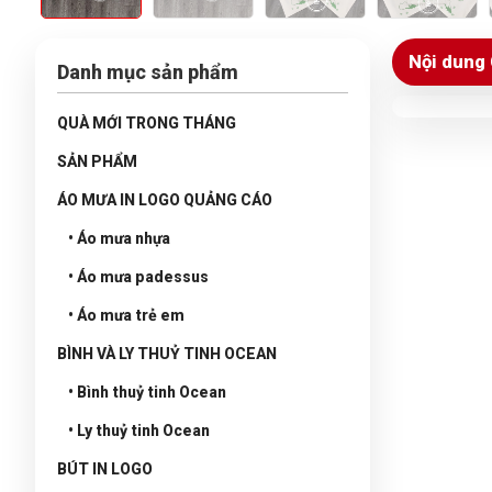
Nội dung 
Danh mục sản phẩm
QUÀ MỚI TRONG THÁNG
SẢN PHẨM
ÁO MƯA IN LOGO QUẢNG CÁO
• Áo mưa nhựa
• Áo mưa padessus
• Áo mưa trẻ em
BÌNH VÀ LY THUỶ TINH OCEAN
• Bình thuỷ tinh Ocean
• Ly thuỷ tinh Ocean
BÚT IN LOGO