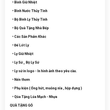
• Bình Giữ Nhiệt
• Bình Nước Thủy Tinh
• Bộ Bình Ly Thủy Tinh
• Bộ Quà Tặng Nhà Bếp
• Các Sản Phẩm Khác
• Đế Lót Ly
• Ly Giữ Nhiệt
• Ly Sứ _ Bộ Ly Sứ
• Ly sứ in logo - In hình ảnh theo yêu cầu.
• Nến thơm
• Phụ kiện ( Ống hút, muỗng nĩa , hộp đựng )
• Qùa Tặng Lúa Mạch - Nhựa
QUÀ TẶNG GỖ