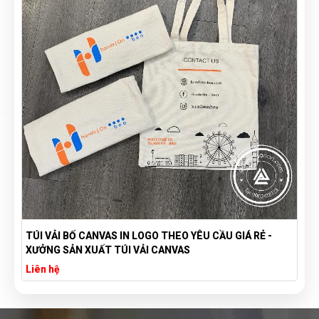
TÚI VẢI BỐ CANVAS IN LOGO THEO YÊU CẦU GIÁ RẺ -
XƯỞNG SẢN XUẤT TÚI VẢI CANVAS
Liên hệ