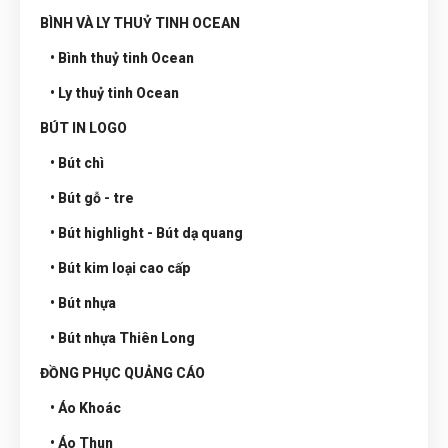
BÌNH VÀ LY THUỶ TINH OCEAN
• Bình thuỷ tinh Ocean
• Ly thuỷ tinh Ocean
BÚT IN LOGO
• Bút chì
• Bút gỗ - tre
• Bút highlight - Bút dạ quang
• Bút kim loại cao cấp
• Bút nhựa
• Bút nhựa Thiên Long
ĐỒNG PHỤC QUẢNG CÁO
• Áo Khoác
• Áo Thun