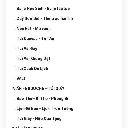
• Ba lô Học Sinh - Ba lô laptop
• Dây đeo thẻ - Thẻ treo hành lí
• Nón kết - Mũ vành
• Túi Canvas - Túi Vải
• Túi Vải Đay
• Túi Vải Không Dệt
• Túi Xách Du Lịch
• VALI
IN ẤN - BROUCHE - TÚI GIẤY
• Bao Thư - Bì Thư - Phong Bì
• Lịch Để Bàn - Lịch Treo Tường
• Túi Giấy - Hộp Quà Tặng