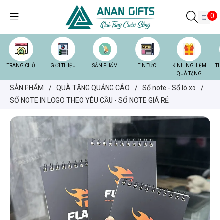
0
TRANG CHỦ
GIỚI THIỆU
SẢN PHẨM
TIN TỨC
KINH NGHIỆM
T
QUÀ TẶNG
SẢN PHẨM
/
QUÀ TẶNG QUẢNG CÁO
/
Sổ note - Sổ lò xo
/
SỔ NOTE IN LOGO THEO YÊU CẦU - SỔ NOTE GIÁ RẺ