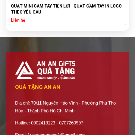
UẠT CẦM TAY IN LOGO
TÚI VẢI BỐ CANVAS IN LOGO THEO YÊU C
XƯỞNG SẢN XUẤT TÚI VẢI CANVAS
Liên hệ
QUÀ TẶNG AN AN
Địa chỉ: 70/11 Nguyễn Háo Vĩnh - Phường Phú Thọ
Hòa - Thành Phố Hồ Chí Minh
Hotline: 0902418123 - 0707260997
Email 1:
quatanganan1@gmail.com