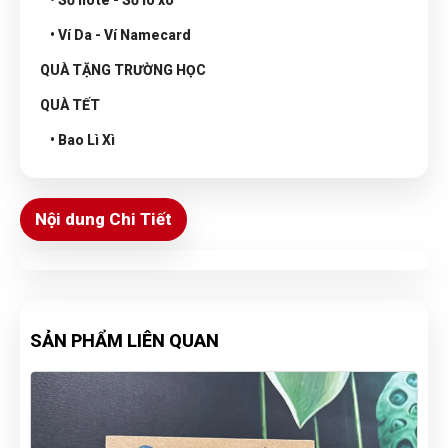
• Sổ note - Sổ lò xo
• Ví Da - Ví Namecard
QUÀ TẶNG TRƯỜNG HỌC
QUÀ TẾT
• Bao Lì Xì
Nội dung Chi Tiết
SẢN PHẨM LIÊN QUAN