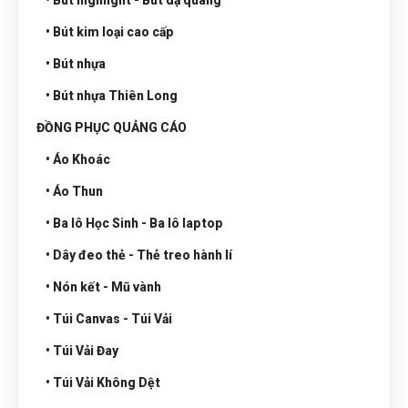
• Bút highlight - Bút dạ quang
• Bút kim loại cao cấp
• Bút nhựa
• Bút nhựa Thiên Long
ĐỒNG PHỤC QUẢNG CÁO
• Áo Khoác
• Áo Thun
• Ba lô Học Sinh - Ba lô laptop
• Dây đeo thẻ - Thẻ treo hành lí
• Nón kết - Mũ vành
• Túi Canvas - Túi Vải
• Túi Vải Đay
• Túi Vải Không Dệt