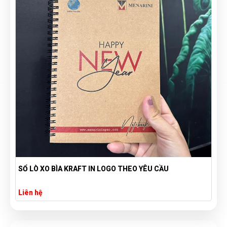
SỔ TAY LÒ XÒ A5 BÌA BỒI IN LOGO YOUR GIÁ RẺ
Liên hệ