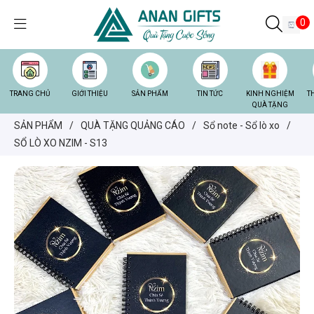
0
TRANG CHỦ
GIỚI THIỆU
SẢN PHẨM
TIN TỨC
KINH NGHIỆM
T
QUÀ TẶNG
SẢN PHẨM
/
QUÀ TẶNG QUẢNG CÁO
/
Sổ note - Sổ lò xo
/
SỔ LÒ XO NZIM - S13