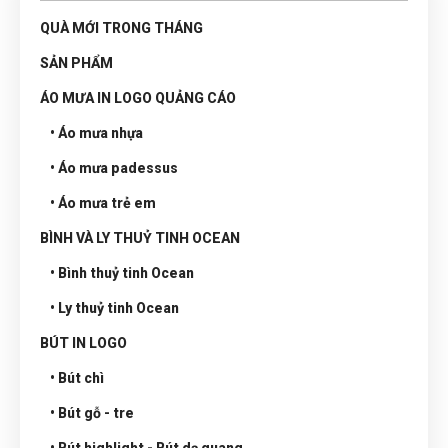
QUÀ MỚI TRONG THÁNG
SẢN PHẨM
ÁO MƯA IN LOGO QUẢNG CÁO
• Áo mưa nhựa
• Áo mưa padessus
• Áo mưa trẻ em
BÌNH VÀ LY THUỶ TINH OCEAN
• Bình thuỷ tinh Ocean
• Ly thuỷ tinh Ocean
BÚT IN LOGO
• Bút chì
• Bút gỗ - tre