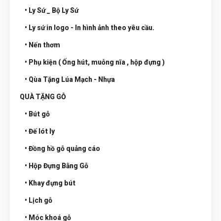
• Ly Sứ _ Bộ Ly Sứ
• Ly sứ in logo - In hình ảnh theo yêu cầu.
• Nến thơm
• Phụ kiện ( Ống hút, muỗng nĩa , hộp đựng )
• Qùa Tặng Lúa Mạch - Nhựa
QUÀ TẶNG GỖ
• Bút gỗ
• Đế lót ly
• Đồng hồ gỗ quảng cáo
• Hộp Đựng Bằng Gỗ
• Khay đựng bút
• Lịch gỗ
• Móc khoá gỗ