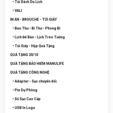
• Túi Xách Du Lịch
• VALI
IN ẤN - BROUCHE - TÚI GIẤY
• Bao Thư - Bì Thư - Phong Bì
• Lịch Để Bàn - Lịch Treo Tường
• Túi Giấy - Hộp Quà Tặng
QUÀ TẶNG 20/10
QUÀ TẶNG BẢO HIỂM MANULIFE
QUÀ TẶNG CÔNG NGHỆ
• Adapter - Sạc chuyển đổi.
• Pin Dự Phòng
• Sổ Sạc Cao Cấp
• USB In Logo