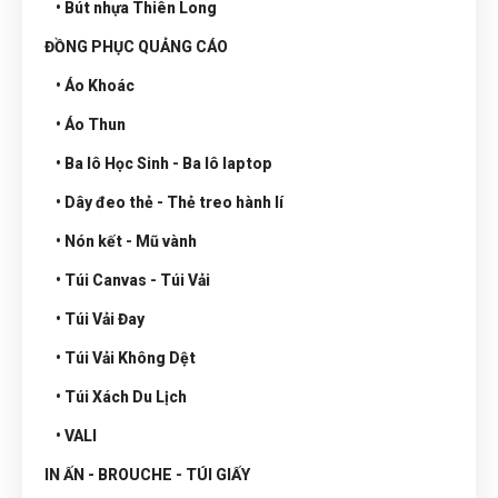
• Bút nhựa Thiên Long
ĐỒNG PHỤC QUẢNG CÁO
• Áo Khoác
• Áo Thun
• Ba lô Học Sinh - Ba lô laptop
• Dây đeo thẻ - Thẻ treo hành lí
• Nón kết - Mũ vành
• Túi Canvas - Túi Vải
• Túi Vải Đay
• Túi Vải Không Dệt
• Túi Xách Du Lịch
• VALI
IN ẤN - BROUCHE - TÚI GIẤY