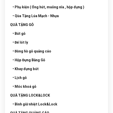
• Phụ kiện ( Ống hút, muỗng nĩa , hộp đựng )
• Qùa Tặng Lúa Mạch - Nhựa
QUÀ TẶNG GỖ
• Bút gỗ
• Đế lót ly
• Đồng hồ gỗ quảng cáo
• Hộp Đựng Bằng Gỗ
• Khay đựng bút
• Lịch gỗ
• Móc khoá gỗ
QUÀ TẶNG LOCK&LOCK
• Bình giữ nhiệt Lock&Lock