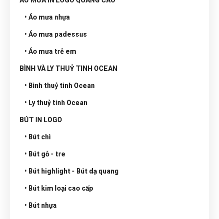
ÁO MƯA IN LOGO QUẢNG CÁO
• Áo mưa nhựa
• Áo mưa padessus
• Áo mưa trẻ em
BÌNH VÀ LY THUỶ TINH OCEAN
• Bình thuỷ tinh Ocean
• Ly thuỷ tinh Ocean
BÚT IN LOGO
• Bút chì
• Bút gỗ - tre
• Bút highlight - Bút dạ quang
• Bút kim loại cao cấp
• Bút nhựa