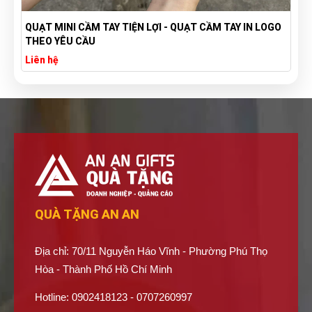
TÚI VẢI BỐ CANVAS IN LOGO THEO YÊU CẦU GIÁ RẺ -
XƯỞNG SẢN XUẤT TÚI VẢI CANVAS
Liên hệ
QUÀ TẶNG AN AN
Địa chỉ: 70/11 Nguyễn Háo Vĩnh - Phường Phú Thọ
Hòa - Thành Phố Hồ Chí Minh
Hotline: 0902418123 - 0707260997