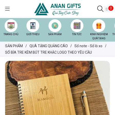
0
TRANG CHỦ
GIỚI THIỆU
SẢN PHẨM
TIN TỨC
KINH NGHIỆM
T
QUÀ TẶNG
SẢN PHẨM
/
QUÀ TẶNG QUẢNG CÁO
/
Sổ note - Sổ lò xo
/
SỔ BÌA TRE KÈM BÚT TRE KHẮC LOGO THEO YÊU CẦU