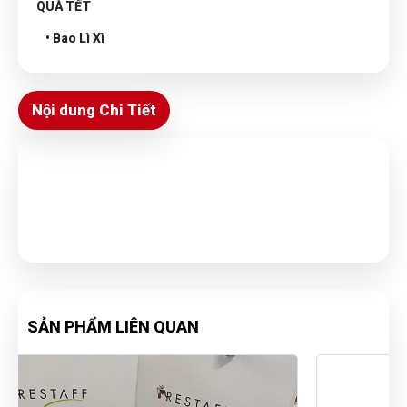
QUÀ TẾT
• Bao Lì Xì
Nội dung Chi Tiết
SẢN PHẨM LIÊN QUAN