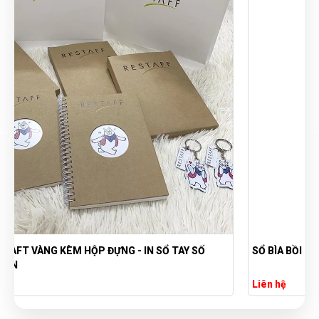
SỔ BÌA BỒI GIẤY - SỔ BÌA BỒI HỘI PHÁP LUẬT VIỆT NAM
Liên hệ