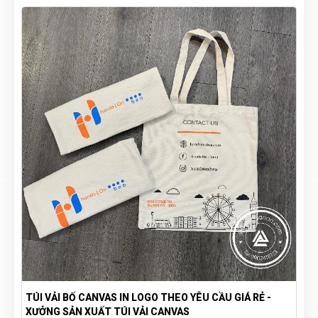
TÚI VẢI BỐ CANVAS IN LOGO THEO YÊU CẦU GIÁ RẺ -
XƯỞNG SẢN XUẤT TÚI VẢI CANVAS