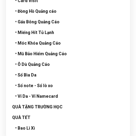
• Card Visit
• Đồng Hồ Quảng cáo
• Gấu Bông Quảng Cáo
• Miếng Hít Tủ Lạnh
• Móc Khóa Quảng Cáo
• Mũ Bảo Hiểm Quảng Cáo
• Ô Dù Quảng Cáo
• Sổ Bìa Da
• Sổ note - Sổ lò xo
• Ví Da - Ví Namecard
QUÀ TẶNG TRƯỜNG HỌC
QUÀ TẾT
• Bao Lì Xì