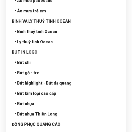
• Áo mưa padessus
• Áo mưa trẻ em
BÌNH VÀ LY THUỶ TINH OCEAN
• Bình thuỷ tinh Ocean
• Ly thuỷ tinh Ocean
BÚT IN LOGO
• Bút chì
• Bút gỗ - tre
• Bút highlight - Bút dạ quang
• Bút kim loại cao cấp
• Bút nhựa
• Bút nhựa Thiên Long
ĐỒNG PHỤC QUẢNG CÁO