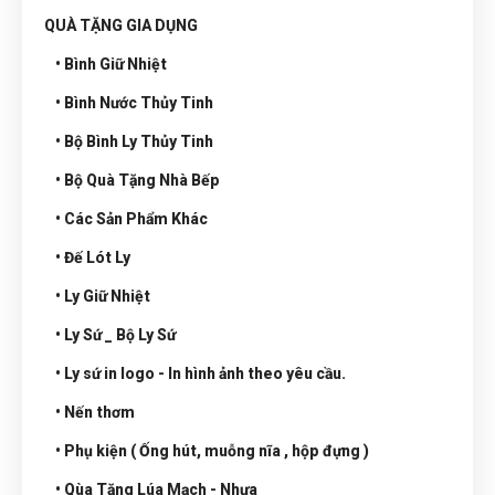
QUÀ TẶNG GIA DỤNG
• Bình Giữ Nhiệt
• Bình Nước Thủy Tinh
• Bộ Bình Ly Thủy Tinh
• Bộ Quà Tặng Nhà Bếp
• Các Sản Phẩm Khác
• Đế Lót Ly
• Ly Giữ Nhiệt
• Ly Sứ _ Bộ Ly Sứ
• Ly sứ in logo - In hình ảnh theo yêu cầu.
• Nến thơm
• Phụ kiện ( Ống hút, muỗng nĩa , hộp đựng )
• Qùa Tặng Lúa Mạch - Nhựa