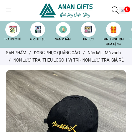
0
TRANG CHỦ
GIỚI THIỆU
SẢN PHẨM
TIN TỨC
KINH NGHIỆM
T
QUÀ TẶNG
SẢN PHẨM
/
ĐỒNG PHỤC QUẢNG CÁO
/
Nón kết - Mũ vành
/
NÓN LƯỠI TRAI THÊU LOGO 1 VỊ TRÍ - NÓN LƯỠI TRAI GIÁ RẺ