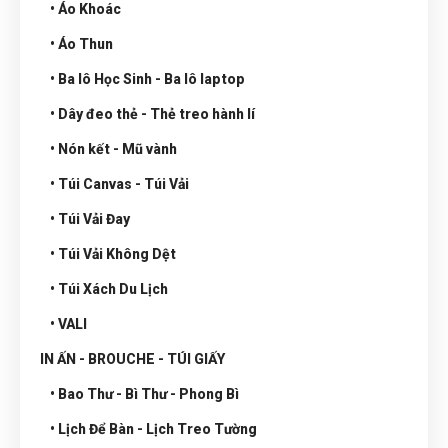
• Áo Khoác
• Áo Thun
• Ba lô Học Sinh - Ba lô laptop
• Dây đeo thẻ - Thẻ treo hành lí
• Nón kết - Mũ vành
• Túi Canvas - Túi Vải
• Túi Vải Đay
• Túi Vải Không Dệt
• Túi Xách Du Lịch
• VALI
IN ẤN - BROUCHE - TÚI GIẤY
• Bao Thư - Bì Thư - Phong Bì
• Lịch Để Bàn - Lịch Treo Tường