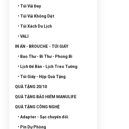
• Túi Vải Đay
• Túi Vải Không Dệt
• Túi Xách Du Lịch
• VALI
IN ẤN - BROUCHE - TÚI GIẤY
• Bao Thư - Bì Thư - Phong Bì
• Lịch Để Bàn - Lịch Treo Tường
• Túi Giấy - Hộp Quà Tặng
QUÀ TẶNG 20/10
QUÀ TẶNG BẢO HIỂM MANULIFE
QUÀ TẶNG CÔNG NGHỆ
• Adapter - Sạc chuyển đổi.
• Pin Dự Phòng