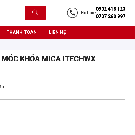
0902 418 123
Hotline
0707 260 997
THANH TOÁN
LIÊN HỆ
- MÓC KHÓA MICA ITECHWX
ầu.