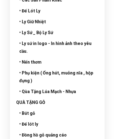
• Đế Lót Ly
• Ly Giữ Nhiệt
• Ly Sứ _ Bộ Ly Sứ
• Ly sứ in logo - In hình ảnh theo yêu
cầu.
• Nến thơm
• Phụ kiện ( Ống hút, muỗng nĩa , hộp
đựng )
• Qùa Tặng Lúa Mạch - Nhựa
QUÀ TẶNG GỖ
• Bút gỗ
• Đế lót ly
• Đồng hồ gỗ quảng cáo