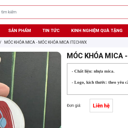
SẢN PHẨM
TIN TỨC
KINH NGHIỆM QUÀ TẶNG
/
MÓC KHÓA MICA - MÓC KHÓA MICA ITECHWX
MÓC KHÓA MICA 
- Chất liệu: nhựa mica.
- Logo, kích thước: theo yêu c
Liên hệ
Đơn giá: