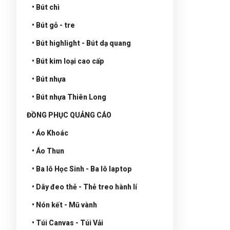
• Bút chì
• Bút gỗ - tre
• Bút highlight - Bút dạ quang
• Bút kim loại cao cấp
• Bút nhựa
• Bút nhựa Thiên Long
ĐỒNG PHỤC QUẢNG CÁO
• Áo Khoác
• Áo Thun
• Ba lô Học Sinh - Ba lô laptop
• Dây đeo thẻ - Thẻ treo hành lí
• Nón kết - Mũ vành
• Túi Canvas - Túi Vải