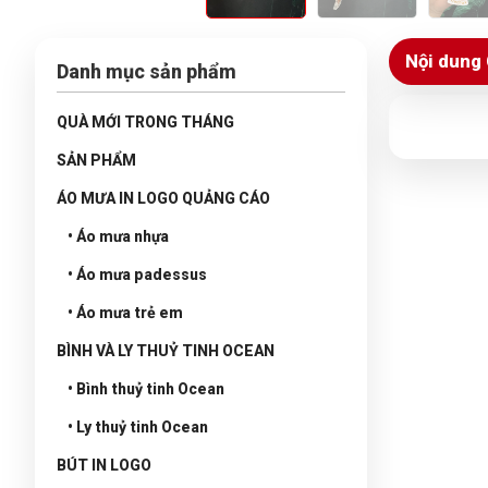
Nội dung 
Danh mục sản phẩm
QUÀ MỚI TRONG THÁNG
SẢN PHẨM
ÁO MƯA IN LOGO QUẢNG CÁO
• Áo mưa nhựa
• Áo mưa padessus
• Áo mưa trẻ em
BÌNH VÀ LY THUỶ TINH OCEAN
• Bình thuỷ tinh Ocean
• Ly thuỷ tinh Ocean
BÚT IN LOGO