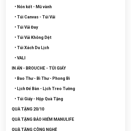
• Nón kết - Mũ vành
• Túi Canvas - Túi Vải
• Túi Vải Đay
• Túi Vải Không Dệt
• Túi Xách Du Lịch
• VALI
IN ẤN - BROUCHE - TÚI GIẤY
• Bao Thư - Bì Thư - Phong Bì
• Lịch Để Bàn - Lịch Treo Tường
• Túi Giấy - Hộp Quà Tặng
QUÀ TẶNG 20/10
QUÀ TẶNG BẢO HIỂM MANULIFE
QUÀ TẶNG CÔNG NGHỆ