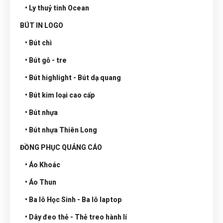
• Ly thuỷ tinh Ocean
BÚT IN LOGO
• Bút chì
• Bút gỗ - tre
• Bút highlight - Bút dạ quang
• Bút kim loại cao cấp
• Bút nhựa
• Bút nhựa Thiên Long
ĐỒNG PHỤC QUẢNG CÁO
• Áo Khoác
• Áo Thun
• Ba lô Học Sinh - Ba lô laptop
• Dây đeo thẻ - Thẻ treo hành lí