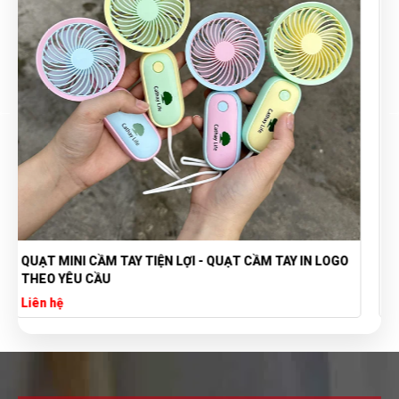
TÚI VẢI BỐ CANVAS IN LOGO THEO YÊU CẦU GIÁ RẺ -
XƯỞNG SẢN XUẤT TÚI VẢI CANVAS
Liên hệ