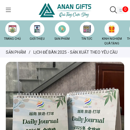
0
TRANG CHỦ
GIỚI THIỆU
SẢN PHẨM
TIN TỨC
KINH NGHIỆM
T
QUÀ TẶNG
SẢN PHẨM
/
LỊCH ĐỂ BÀN 2025 - SẢN XUẤT THEO YÊU CẦU