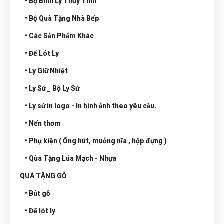
• Bộ Bình Ly Thủy Tinh
• Bộ Quà Tặng Nhà Bếp
• Các Sản Phẩm Khác
• Đế Lót Ly
• Ly Giữ Nhiệt
• Ly Sứ _ Bộ Ly Sứ
• Ly sứ in logo - In hình ảnh theo yêu cầu.
• Nến thơm
• Phụ kiện ( Ống hút, muỗng nĩa , hộp đựng )
• Qùa Tặng Lúa Mạch - Nhựa
QUÀ TẶNG GỖ
• Bút gỗ
• Đế lót ly