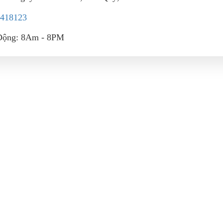
418123
Động: 8Am - 8PM