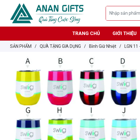
TRANG CHỦ
GIỚI THIỆU
SẢN PHẨM
/
QUÀ TẶNG GIA DỤNG
/
Bình Giữ Nhiệt
/
LGN 11