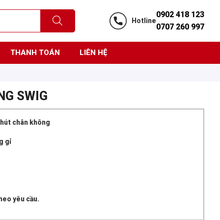
0902 418 123
Hotline
0707 260 997
THANH TOÁN
LIÊN HỆ
ỨNG SWIG
 hút chân không
g gỉ
theo yêu cầu.