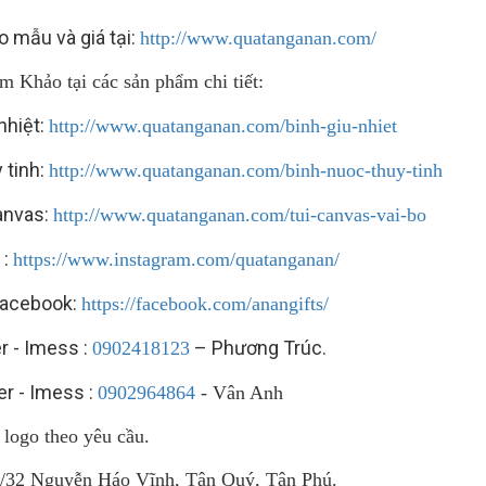
 mẫu và giá tại:
http://www.quatanganan.com/
 Khảo tại các sản phẩm chi tiết:
 nhiệt:
http://www.quatanganan.com/binh-giu-nhiet
y tinh:
http://www.quatanganan.com/binh-nuoc-thuy-tinh
canvas:
http://www.quatanganan.com/tui-canvas-vai-bo
 :
https://www.instagram.com/quatanganan/
Facebook:
https://facebook.com/anangifts/
er - Imess :
– Phương Trúc.
0902418123
er - Imess :
0902964864
- Vân Anh
 logo theo yêu cầu.
0/32 Nguyễn Háo Vĩnh, Tân Quý, Tân Phú.