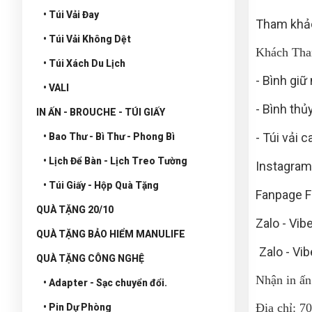
• Túi Vải Đay
Tham khảo
• Túi Vải Không Dệt
Khách Tham
• Túi Xách Du Lịch
- Bình giữ
• VALI
- Bình thủ
IN ẤN - BROUCHE - TÚI GIẤY
- Túi vải 
• Bao Thư - Bì Thư - Phong Bì
• Lịch Để Bàn - Lịch Treo Tường
Instagram
• Túi Giấy - Hộp Quà Tặng
Fanpage 
QUÀ TẶNG 20/10
Zalo - Vib
QUÀ TẶNG BẢO HIỂM MANULIFE
Zalo - Vib
QUÀ TẶNG CÔNG NGHỆ
Nhận in ấn
• Adapter - Sạc chuyển đổi.
Địa chỉ: 7
• Pin Dự Phòng