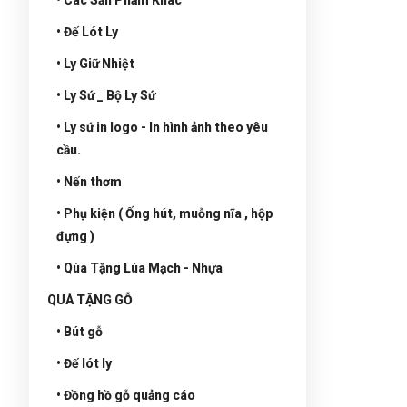
• Đế Lót Ly
• Ly Giữ Nhiệt
• Ly Sứ _ Bộ Ly Sứ
• Ly sứ in logo - In hình ảnh theo yêu
cầu.
• Nến thơm
• Phụ kiện ( Ống hút, muỗng nĩa , hộp
đựng )
• Qùa Tặng Lúa Mạch - Nhựa
QUÀ TẶNG GỖ
• Bút gỗ
• Đế lót ly
• Đồng hồ gỗ quảng cáo