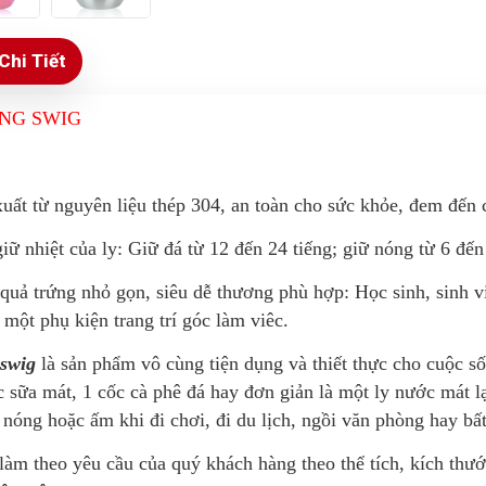
Chi Tiết
NG SWIG
uất từ nguyên liệu thép 304, an toàn cho sức khỏe, đem đến 
ữ nhiệt của ly: Giữ đá từ 12 đến 24 tiếng; giữ nóng từ 6 đến
quả trứng nhỏ gọn, siêu dễ thương phù hợp: Học sinh, sinh vi
 một phụ kiện trang trí góc làm viêc.
 swig
là sản phẩm vô cùng tiện dụng và thiết thực cho cuộc s
c sữa mát, 1 cốc cà phê đá hay đơn giản là một ly nước mát lạ
nóng hoặc ấm khi đi chơi, đi du lịch, ngồi văn phòng hay b
 làm theo yêu cầu của quý khách hàng theo thể tích, kích thư