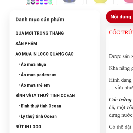
Nội dung 
Danh mục sản phẩm
CỐC TRỨ
QUÀ MỚI TRONG THÁNG
SẢN PHẨM
ÁO MƯA IN LOGO QUẢNG CÁO
Được sản x
• Áo mưa nhựa
Khả năng gi
• Áo mưa padessus
Hình dáng 
• Áo mưa trẻ em
... vừa như
BÌNH VÀ LY THUỶ TINH OCEAN
Cốc trứng
• Bình thuỷ tinh Ocean
đá, một cố
đựng nước 
• Ly thuỷ tinh Ocean
Có thể đặt
BÚT IN LOGO