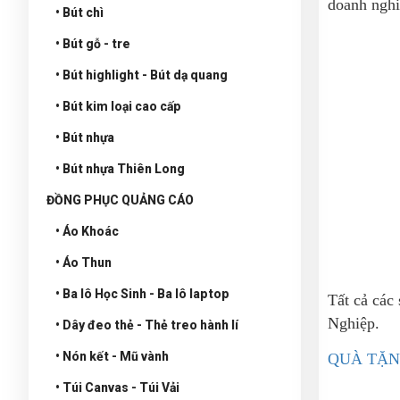
doanh nghi
• Bút chì
• Bút gỗ - tre
• Bút highlight - Bút dạ quang
• Bút kim loại cao cấp
• Bút nhựa
• Bút nhựa Thiên Long
ĐỒNG PHỤC QUẢNG CÁO
• Áo Khoác
• Áo Thun
• Ba lô Học Sinh - Ba lô laptop
Tất cả các
Nghiệp.
• Dây đeo thẻ - Thẻ treo hành lí
• Nón kết - Mũ vành
QUÀ TẶ
• Túi Canvas - Túi Vải