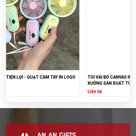
TÚI VẢI BỐ CANVAS IN LOGO THEO YÊU CẦU GIÁ RẺ -
XƯỞNG SẢN XUẤT TÚI VẢI CANVAS
Liên hệ