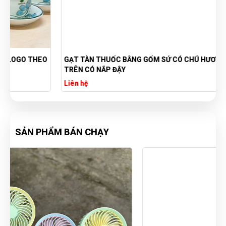
O
GẠT TÀN THUỐC BẰNG GỐM SỨ CÓ CHÚ HƯƠU Ở PHÍA
TRÊN CÓ NẮP ĐẬY
Liên hệ
SẢN PHẨM BÁN CHẠY