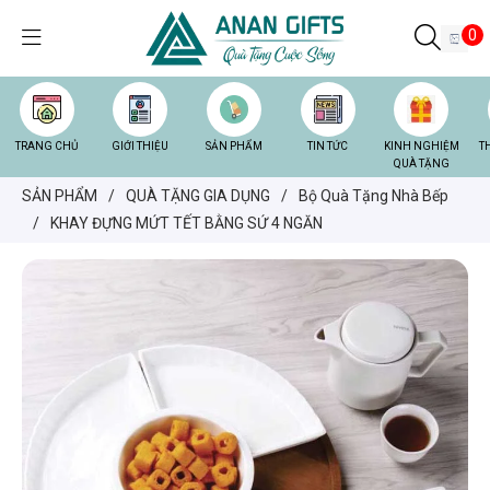
0
TRANG CHỦ
GIỚI THIỆU
SẢN PHẨM
TIN TỨC
KINH NGHIỆM
T
QUÀ TẶNG
SẢN PHẨM
/
QUÀ TẶNG GIA DỤNG
/
Bộ Quà Tặng Nhà Bếp
/
KHAY ĐỰNG MỨT TẾT BẰNG SỨ 4 NGĂN