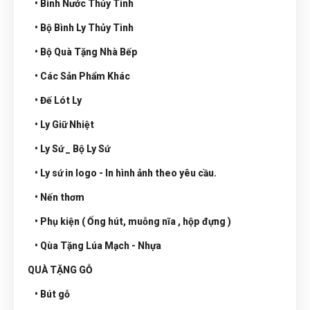
• Bình Nước Thủy Tinh
• Bộ Bình Ly Thủy Tinh
• Bộ Quà Tặng Nhà Bếp
• Các Sản Phẩm Khác
• Đế Lót Ly
• Ly Giữ Nhiệt
• Ly Sứ _ Bộ Ly Sứ
• Ly sứ in logo - In hình ảnh theo yêu cầu.
• Nến thơm
• Phụ kiện ( Ống hút, muỗng nĩa , hộp đựng )
• Qùa Tặng Lúa Mạch - Nhựa
QUÀ TẶNG GỖ
• Bút gỗ