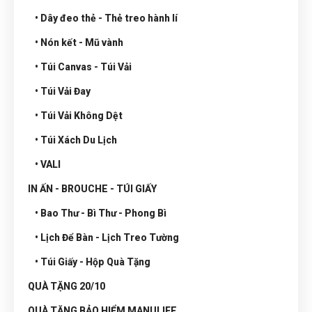
• Dây đeo thẻ - Thẻ treo hành lí
• Nón kết - Mũ vành
• Túi Canvas - Túi Vải
• Túi Vải Đay
• Túi Vải Không Dệt
• Túi Xách Du Lịch
• VALI
IN ẤN - BROUCHE - TÚI GIẤY
• Bao Thư - Bì Thư - Phong Bì
• Lịch Để Bàn - Lịch Treo Tường
• Túi Giấy - Hộp Quà Tặng
QUÀ TẶNG 20/10
QUÀ TẶNG BẢO HIỂM MANULIFE