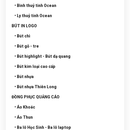
• Bình thuỷ tinh Ocean
• Ly thuỷ tinh Ocean
BÚT IN LOGO
• Bút chì
• Bút gỗ - tre
• Bút highlight - Bút dạ quang
• Bút kim loại cao cấp
• Bút nhựa
• Bút nhựa Thiên Long
ĐỒNG PHỤC QUẢNG CÁO
• Áo Khoác
• Áo Thun
• Ba lô Học Sinh - Ba lô laptop