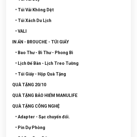
• Túi Vải Không Dệt
• Túi Xách Du Lịch
• VALI
IN ẤN - BROUCHE - TÚI GIẤY
• Bao Thư - Bì Thư - Phong Bì
• Lịch Để Bàn - Lịch Treo Tường
• Túi Giấy - Hộp Quà Tặng
QUÀ TẶNG 20/10
QUÀ TẶNG BẢO HIỂM MANULIFE
QUÀ TẶNG CÔNG NGHỆ
• Adapter - Sạc chuyển đổi.
• Pin Dự Phòng