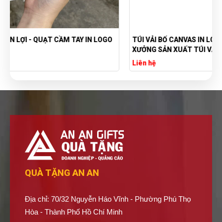
TÚI VẢI BỐ CANVAS IN LOGO THEO YÊU CẦU GIÁ RẺ -
XƯỞNG SẢN XUẤT TÚI VẢI CANVAS
Liên hệ
QUÀ TẶNG AN AN
Địa chỉ: 70/32 Nguyễn Háo Vĩnh - Phường Phú Thọ
Hòa - Thành Phố Hồ Chí Minh