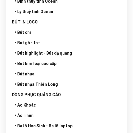
• Bình thuỷ tinh Ocean
• Ly thuỷ tinh Ocean
BÚT IN LOGO
• Bút chì
• Bút gỗ - tre
• Bút highlight - Bút dạ quang
• Bút kim loại cao cấp
• Bút nhựa
• Bút nhựa Thiên Long
ĐỒNG PHỤC QUẢNG CÁO
• Áo Khoác
• Áo Thun
• Ba lô Học Sinh - Ba lô laptop