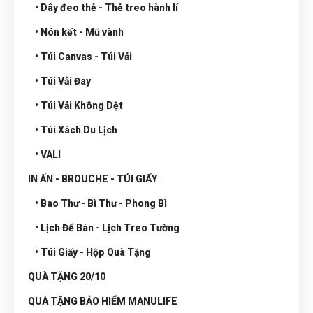
• Dây đeo thẻ - Thẻ treo hành lí
• Nón kết - Mũ vành
• Túi Canvas - Túi Vải
• Túi Vải Đay
• Túi Vải Không Dệt
• Túi Xách Du Lịch
• VALI
IN ẤN - BROUCHE - TÚI GIẤY
• Bao Thư - Bì Thư - Phong Bì
• Lịch Để Bàn - Lịch Treo Tường
• Túi Giấy - Hộp Quà Tặng
QUÀ TẶNG 20/10
QUÀ TẶNG BẢO HIỂM MANULIFE