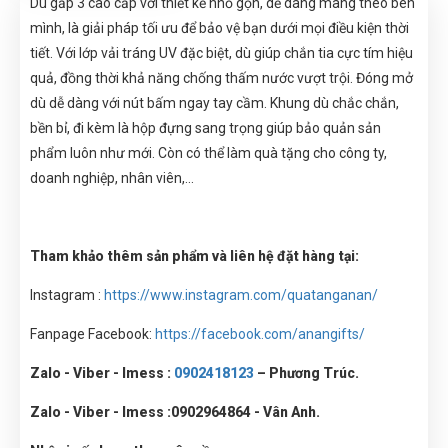
Dù gấp 3 cao cấp với thiết kế nhỏ gọn, dễ dàng mang theo bên
mình, là giải pháp tối ưu để bảo vệ bạn dưới mọi điều kiện thời
tiết. Với lớp vải tráng UV đặc biệt, dù giúp chắn tia cực tím hiệu
quả, đồng thời khả năng chống thấm nước vượt trội. Đóng mở
dù dễ dàng với nút bấm ngay tay cầm. Khung dù chắc chắn,
bền bỉ, đi kèm là hộp đựng sang trọng giúp bảo quản sản
phẩm luôn như mới. Còn có thể làm quà tặng cho công ty,
doanh nghiệp, nhân viên,...
Tham khảo thêm sản phẩm và liên hệ đặt hàng tại:
Instagram :
https://www.instagram.com/quatanganan/
Fanpage Facebook:
https://facebook.com/anangifts/
Zalo - Viber - Imess :
0902418123
– Phương Trúc.
Zalo - Viber - Imess :
0902964864 - Vân Anh.