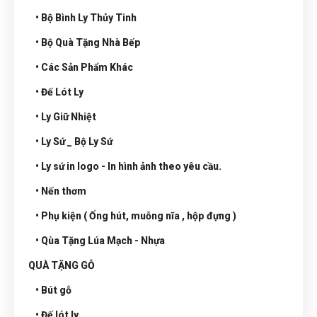
• Bộ Bình Ly Thủy Tinh
• Bộ Quà Tặng Nhà Bếp
• Các Sản Phẩm Khác
• Đế Lót Ly
• Ly Giữ Nhiệt
• Ly Sứ _ Bộ Ly Sứ
• Ly sứ in logo - In hình ảnh theo yêu cầu.
• Nến thơm
• Phụ kiện ( Ống hút, muỗng nĩa , hộp đựng )
• Qùa Tặng Lúa Mạch - Nhựa
QUÀ TẶNG GỖ
• Bút gỗ
• Đế lót ly