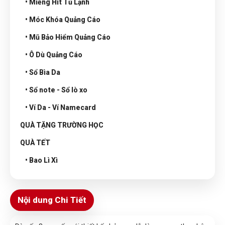
• Miếng Hít Tủ Lạnh
• Móc Khóa Quảng Cáo
• Mũ Bảo Hiểm Quảng Cáo
• Ô Dù Quảng Cáo
• Sổ Bìa Da
• Sổ note - Sổ lò xo
• Ví Da - Ví Namecard
QUÀ TẶNG TRƯỜNG HỌC
QUÀ TẾT
• Bao Lì Xì
Nội dung Chi Tiết