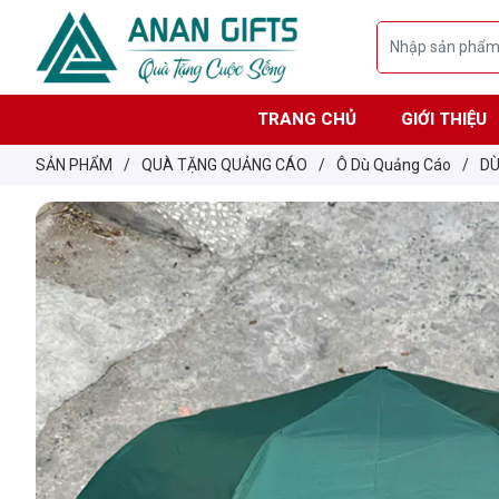
TRANG CHỦ
GIỚI THIỆU
SẢN PHẨM
/
QUÀ TẶNG QUẢNG CÁO
/
Ô Dù Quảng Cáo
/
DÙ