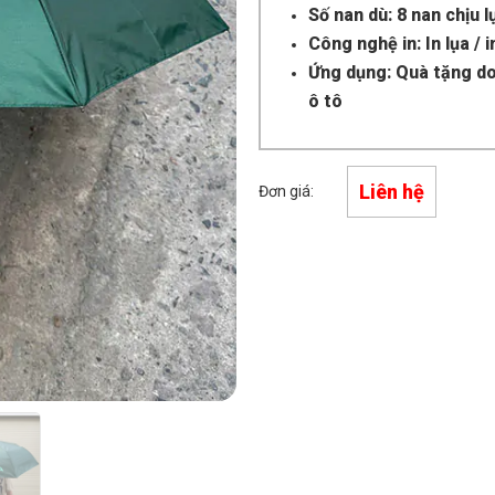
Số nan dù: 8 nan chịu l
Công nghệ in: In lụa / 
Ứng dụng: Quà tặng do
ô tô
Liên hệ
Đơn giá: