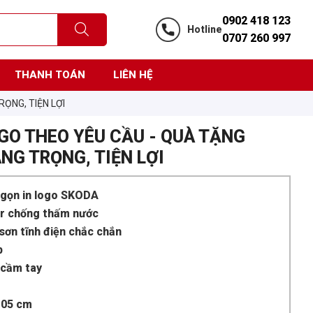
0902 418 123
Hotline
0707 260 997
THANH TOÁN
LIÊN HỆ
ỌNG, TIỆN LỢI
OGO THEO YÊU CẦU - QUÀ TẶNG
NG TRỌNG, TIỆN LỢI
 gọn in logo SKODA
ter chống thấm nước
sơn tĩnh điện chắc chắn
p
 cầm tay
105 cm