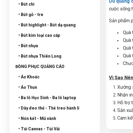
Dù quảng c
• Bút chì
cuộc sống h
• Bút gỗ - tre
Sản phẩm p
• Bút highlight - Bút dạ quang
Quà 
• Bút kim loại cao cấp
Quà 
• Bút nhựa
Quà 
Quà 
• Bút nhựa Thiên Long
Chươ
ĐỒNG PHỤC QUẢNG CÁO
• Áo Khoác
Vì Sao Nê
Xưởng s
• Áo Thun
Nhận in
• Ba lô Học Sinh - Ba lô laptop
Hỗ trợ 
• Dây đeo thẻ - Thẻ treo hành lí
Sản xuấ
Cam kết
• Nón kết - Mũ vành
• Túi Canvas - Túi Vải