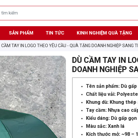
SẢN PHẨM
TIN TỨC
KINH NGHIỆM QUÀ TẶNG
 CẦM TAY IN LOGO THEO YÊU CẦU - QUÀ TẶNG DOANH NGHIỆP SANG TR
DÙ CẦM TAY IN L
DOANH NGHIỆP SA
Tên sản phẩm: Dù gấp
Chất liệu vải: Polyes
Khung dù: Khung thép 
Tay cầm: Nhựa cao cấ
Kiểu dáng: Dù gấp gọn
Màu sắc: Xanh lá
Kích thước mở: ~98 – 