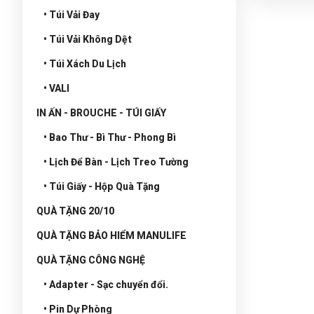
• Túi Vải Đay
• Túi Vải Không Dệt
• Túi Xách Du Lịch
• VALI
IN ẤN - BROUCHE - TÚI GIẤY
• Bao Thư - Bì Thư - Phong Bì
• Lịch Để Bàn - Lịch Treo Tường
• Túi Giấy - Hộp Quà Tặng
QUÀ TẶNG 20/10
QUÀ TẶNG BẢO HIỂM MANULIFE
QUÀ TẶNG CÔNG NGHỆ
• Adapter - Sạc chuyển đổi.
• Pin Dự Phòng