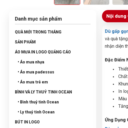
Nội dung 
Danh mục sản phẩm
Dù gấp gọ
QUÀ MỚI TRONG THÁNG
và quà tặng
SẢN PHẨM
nhận diện t
ÁO MƯA IN LOGO QUẢNG CÁO
Đặc Điểm 
• Áo mưa nhựa
Thiế
• Áo mưa padessus
Chất
• Áo mưa trẻ em
Khun
In l
BÌNH VÀ LY THUỶ TINH OCEAN
Màu 
• Bình thuỷ tinh Ocean
Tăng
• Ly thuỷ tinh Ocean
Ứng Dụng 
BÚT IN LOGO