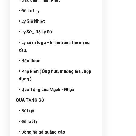
• Đế Lót Ly
• Ly Giữ Nhiệt
• Ly Sứ _ Bộ Ly Sứ
• Ly sứ in logo - In hình ảnh theo yêu
cầu.
• Nến thơm
• Phụ kiện ( Ống hút, muỗng nĩa , hộp
đựng )
• Qùa Tặng Lúa Mạch - Nhựa
QUÀ TẶNG GỖ
• Bút gỗ
• Đế lót ly
• Đồng hồ gỗ quảng cáo