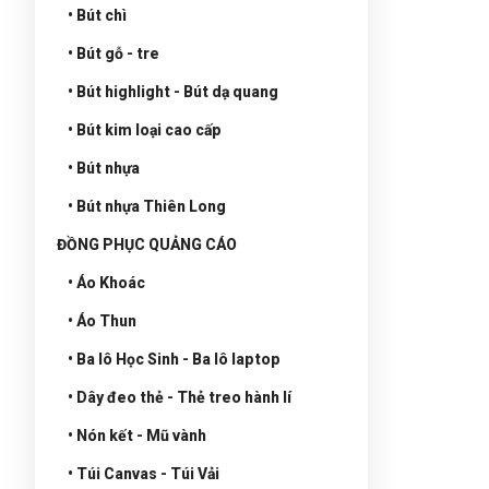
• Bút chì
• Bút gỗ - tre
• Bút highlight - Bút dạ quang
• Bút kim loại cao cấp
• Bút nhựa
• Bút nhựa Thiên Long
ĐỒNG PHỤC QUẢNG CÁO
• Áo Khoác
• Áo Thun
• Ba lô Học Sinh - Ba lô laptop
• Dây đeo thẻ - Thẻ treo hành lí
• Nón kết - Mũ vành
• Túi Canvas - Túi Vải