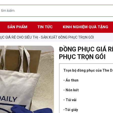
SẢN PHẨM
TIN TỨC
KINH NGHIỆM QUÀ TẶNG
ỤC GIÁ RẼ CHO SIÊU THỊ - SẢN XUẤT ĐỒNG PHỤC TRỌN GÓI
ĐỒNG PHỤC GIÁ R
PHỤC TRỌN GÓI
Trọn bộ đồng phục của The D
- Áo thun
- Nón kết
- Túi vải
-Túi giấy