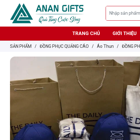
TRANG CHỦ
GIỚI THIỆU
SẢN PHẨM
/
ĐỒNG PHỤC QUẢNG CÁO
/
Áo Thun
/
ĐỒNG PH