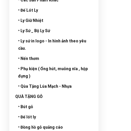
• Đế Lót Ly
• Ly Giữ Nhiệt
• Ly Sứ _ Bộ Ly Sứ
• Ly sứ in logo - In hình ảnh theo yêu
cầu.
• Nến thơm
• Phụ kiện ( Ống hút, muỗng nĩa , hộp
đựng )
• Qùa Tặng Lúa Mạch - Nhựa
QUÀ TẶNG GỖ
• Bút gỗ
• Đế lót ly
• Đồng hồ gỗ quảng cáo