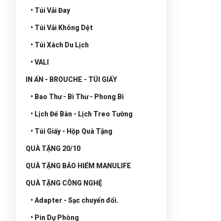
• Túi Vải Đay
• Túi Vải Không Dệt
• Túi Xách Du Lịch
• VALI
IN ẤN - BROUCHE - TÚI GIẤY
• Bao Thư - Bì Thư - Phong Bì
• Lịch Để Bàn - Lịch Treo Tường
• Túi Giấy - Hộp Quà Tặng
QUÀ TẶNG 20/10
QUÀ TẶNG BẢO HIỂM MANULIFE
QUÀ TẶNG CÔNG NGHỆ
• Adapter - Sạc chuyển đổi.
• Pin Dự Phòng