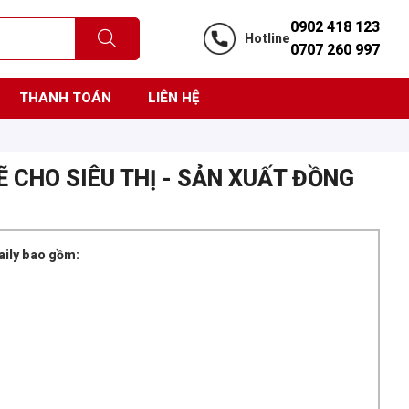
0902 418 123
Hotline
0707 260 997
THANH TOÁN
LIÊN HỆ
Ẽ CHO SIÊU THỊ - SẢN XUẤT ĐỒNG
aily bao gồm: