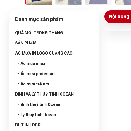
Nội dung 
Danh mục sản phẩm
QUÀ MỚI TRONG THÁNG
SẢN PHẨM
ÁO MƯA IN LOGO QUẢNG CÁO
• Áo mưa nhựa
• Áo mưa padessus
• Áo mưa trẻ em
BÌNH VÀ LY THUỶ TINH OCEAN
• Bình thuỷ tinh Ocean
• Ly thuỷ tinh Ocean
BÚT IN LOGO