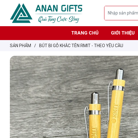
TRANG CHỦ
GIỚI THIỆU
SẢN PHẨM
/
BÚT BI GỖ KHẮC TÊN RMIT - THEO YÊU CẦU