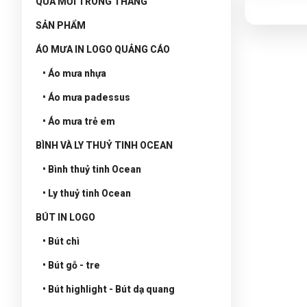
QUÀ MỚI TRONG THÁNG
SẢN PHẨM
ÁO MƯA IN LOGO QUẢNG CÁO
• Áo mưa nhựa
• Áo mưa padessus
• Áo mưa trẻ em
BÌNH VÀ LY THUỶ TINH OCEAN
• Bình thuỷ tinh Ocean
• Ly thuỷ tinh Ocean
BÚT IN LOGO
• Bút chì
• Bút gỗ - tre
• Bút highlight - Bút dạ quang