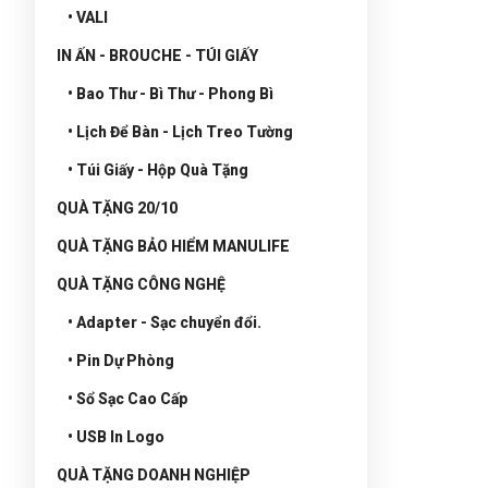
• VALI
IN ẤN - BROUCHE - TÚI GIẤY
• Bao Thư - Bì Thư - Phong Bì
• Lịch Để Bàn - Lịch Treo Tường
• Túi Giấy - Hộp Quà Tặng
QUÀ TẶNG 20/10
QUÀ TẶNG BẢO HIỂM MANULIFE
QUÀ TẶNG CÔNG NGHỆ
• Adapter - Sạc chuyển đổi.
• Pin Dự Phòng
• Sổ Sạc Cao Cấp
• USB In Logo
QUÀ TẶNG DOANH NGHIỆP