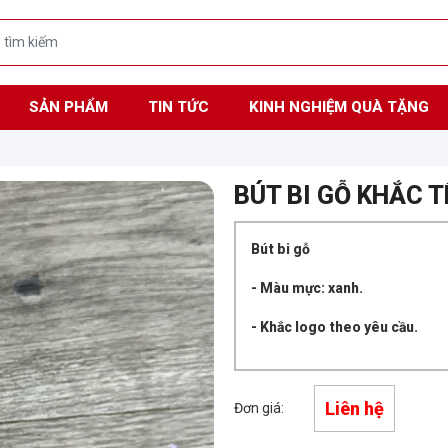
SẢN PHẨM
TIN TỨC
KINH NGHIỆM QUÀ TẶNG
BÚT BI GỖ KHẮC T
Bút bi gỗ
- Màu mực: xanh.
- Khắc logo theo yêu cầu.
Liên hệ
Đơn giá: