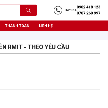
0902 418 123
Hotline
0707 260 997
THANH TOÁN
LIÊN HỆ
ÊN RMIT - THEO YÊU CẦU