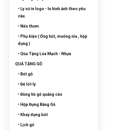
• Ly sứ in logo - In hình ảnh theo yêu
cầu.
• Nến thơm
• Phụ kiện ( Ống hút, muỗng nĩa , hộp
đựng )
• Qùa Tặng Lúa Mạch - Nhựa
QUÀ TẶNG GỖ
• Bút gỗ
• Đế lót ly
• Đồng hồ gỗ quảng cáo
• Hộp Đựng Bằng Gỗ
• Khay đựng bút
• Lịch gỗ