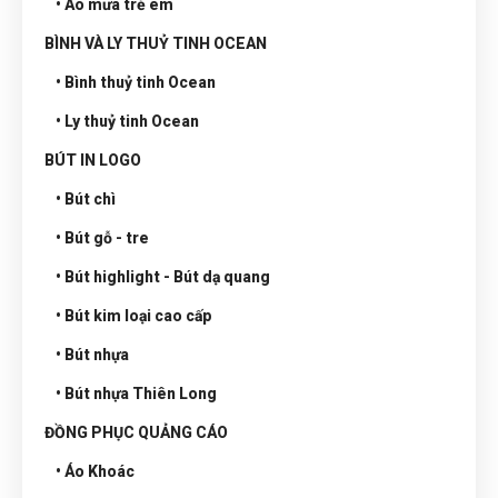
• Áo mưa trẻ em
BÌNH VÀ LY THUỶ TINH OCEAN
• Bình thuỷ tinh Ocean
• Ly thuỷ tinh Ocean
BÚT IN LOGO
• Bút chì
• Bút gỗ - tre
• Bút highlight - Bút dạ quang
• Bút kim loại cao cấp
• Bút nhựa
• Bút nhựa Thiên Long
ĐỒNG PHỤC QUẢNG CÁO
• Áo Khoác