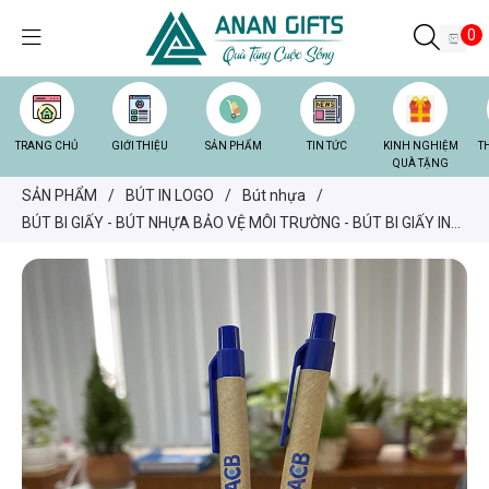
0
TRANG CHỦ
GIỚI THIỆU
SẢN PHẨM
TIN TỨC
KINH NGHIỆM
T
QUÀ TẶNG
SẢN PHẨM
/
BÚT IN LOGO
/
Bút nhựa
/
BÚT BI GIẤY - BÚT NHỰA BẢO VỆ MÔI TRƯỜNG - BÚT BI GIẤY IN
LOGO