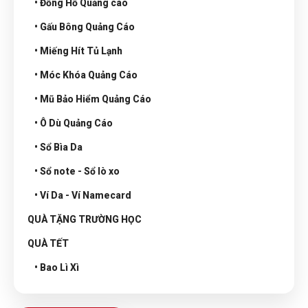
• Đồng Hồ Quảng cáo
• Gấu Bông Quảng Cáo
• Miếng Hít Tủ Lạnh
• Móc Khóa Quảng Cáo
• Mũ Bảo Hiểm Quảng Cáo
• Ô Dù Quảng Cáo
• Sổ Bìa Da
• Sổ note - Sổ lò xo
• Ví Da - Ví Namecard
QUÀ TẶNG TRƯỜNG HỌC
QUÀ TẾT
• Bao Lì Xì