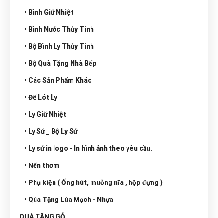
• Bình Giữ Nhiệt
• Bình Nước Thủy Tinh
• Bộ Bình Ly Thủy Tinh
• Bộ Quà Tặng Nhà Bếp
• Các Sản Phẩm Khác
• Đế Lót Ly
• Ly Giữ Nhiệt
• Ly Sứ _ Bộ Ly Sứ
• Ly sứ in logo - In hình ảnh theo yêu cầu.
• Nến thơm
• Phụ kiện ( Ống hút, muỗng nĩa , hộp đựng )
• Qùa Tặng Lúa Mạch - Nhựa
QUÀ TẶNG GỖ