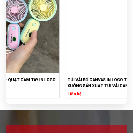
TÚI VẢI BỐ CANVAS IN LOGO THEO YÊU CẦU GIÁ RẺ -
XƯỞNG SẢN XUẤT TÚI VẢI CANVAS
Liên hệ