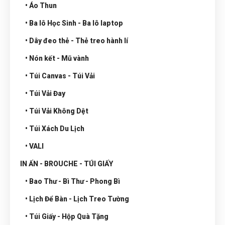
• Áo Thun
• Ba lô Học Sinh - Ba lô laptop
• Dây đeo thẻ - Thẻ treo hành lí
• Nón kết - Mũ vành
• Túi Canvas - Túi Vải
• Túi Vải Đay
• Túi Vải Không Dệt
• Túi Xách Du Lịch
• VALI
IN ẤN - BROUCHE - TÚI GIẤY
• Bao Thư - Bì Thư - Phong Bì
• Lịch Để Bàn - Lịch Treo Tường
• Túi Giấy - Hộp Quà Tặng