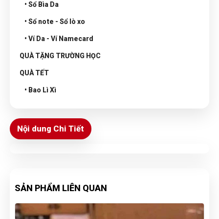
• Sổ Bìa Da
• Sổ note - Sổ lò xo
• Ví Da - Ví Namecard
QUÀ TẶNG TRƯỜNG HỌC
QUÀ TẾT
• Bao Lì Xì
Nội dung Chi Tiết
SẢN PHẨM LIÊN QUAN