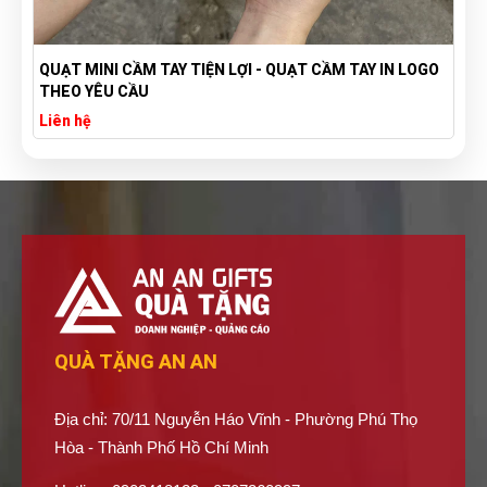
GO
TÚI VẢI BỐ CANVAS IN LOGO THEO YÊU CẦU GIÁ RẺ -
XƯỞNG SẢN XUẤT TÚI VẢI CANVAS
Liên hệ
QUÀ TẶNG AN AN
Địa chỉ: 70/11 Nguyễn Háo Vĩnh - Phường Phú Thọ
Hòa - Thành Phố Hồ Chí Minh