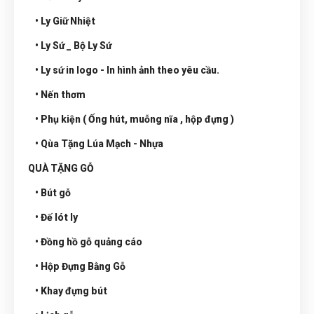
• Ly Giữ Nhiệt
• Ly Sứ _ Bộ Ly Sứ
• Ly sứ in logo - In hình ảnh theo yêu cầu.
• Nến thơm
• Phụ kiện ( Ống hút, muỗng nĩa , hộp đựng )
• Qùa Tặng Lúa Mạch - Nhựa
QUÀ TẶNG GỖ
• Bút gỗ
• Đế lót ly
• Đồng hồ gỗ quảng cáo
• Hộp Đựng Bằng Gỗ
• Khay đựng bút