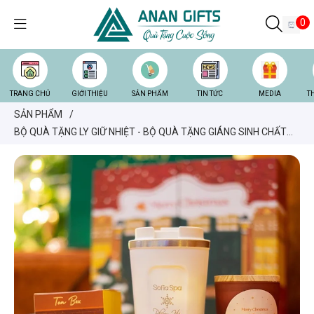
0
TRANG CHỦ
GIỚI THIỆU
SẢN PHẨM
TIN TỨC
MEDIA
T
SẢN PHẨM
/
BỘ QUÀ TẶNG LY GIỮ NHIỆT - BỘ QUÀ TẶNG GIÁNG SINH CHẤT
LƯỢNG