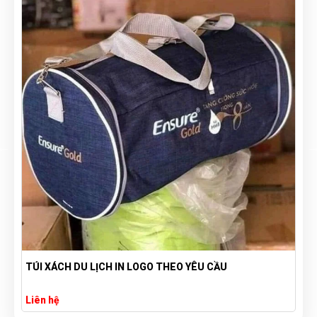
BÌNH THỦY TINH 2 LỚP IN LOGO THEO YÊU CẦU - QUÀ
TẶNG DOANH NGHIỆP CAO CẤP
Liên hệ