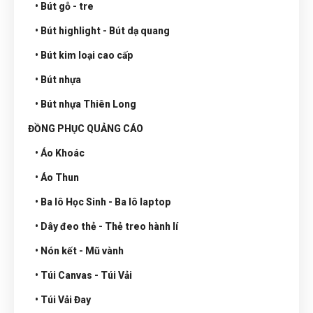
• Bút gỗ - tre
• Bút highlight - Bút dạ quang
• Bút kim loại cao cấp
• Bút nhựa
• Bút nhựa Thiên Long
ĐỒNG PHỤC QUẢNG CÁO
• Áo Khoác
• Áo Thun
• Ba lô Học Sinh - Ba lô laptop
• Dây đeo thẻ - Thẻ treo hành lí
• Nón kết - Mũ vành
• Túi Canvas - Túi Vải
• Túi Vải Đay