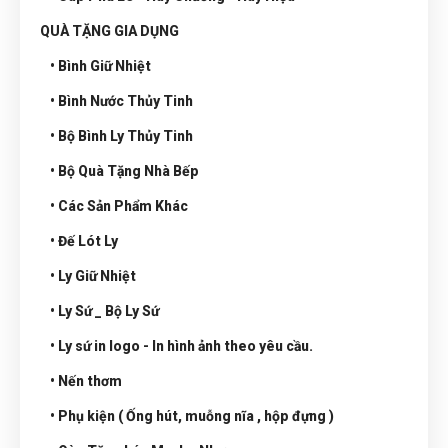
QUÀ TẶNG GIA DỤNG
• Bình Giữ Nhiệt
• Bình Nước Thủy Tinh
• Bộ Bình Ly Thủy Tinh
• Bộ Quà Tặng Nhà Bếp
• Các Sản Phẩm Khác
• Đế Lót Ly
• Ly Giữ Nhiệt
• Ly Sứ _ Bộ Ly Sứ
• Ly sứ in logo - In hình ảnh theo yêu cầu.
• Nến thơm
• Phụ kiện ( Ống hút, muỗng nĩa , hộp đựng )