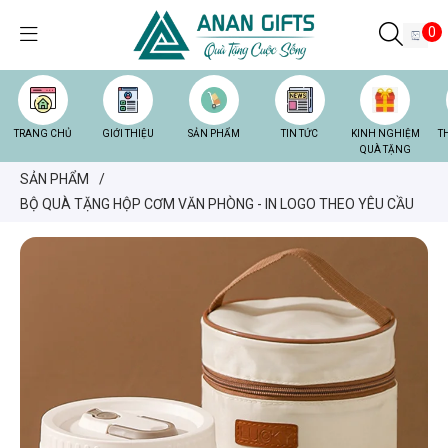
0
TRANG CHỦ
GIỚI THIỆU
SẢN PHẨM
TIN TỨC
KINH NGHIỆM
T
QUÀ TẶNG
SẢN PHẨM
/
BỘ QUÀ TẶNG HỘP CƠM VĂN PHÒNG - IN LOGO THEO YÊU CẦU