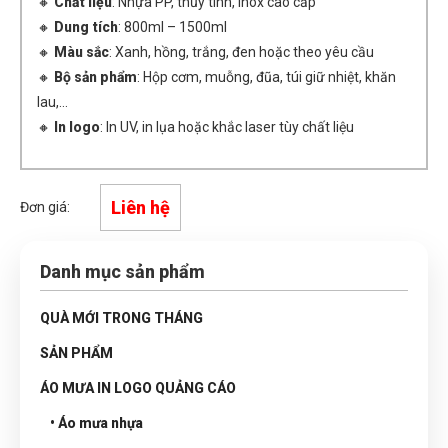
🔸
Chất liệu
: Nhựa PP, thủy tinh, inox cao cấp
🔸
Dung tích
: 800ml – 1500ml
🔸
Màu sắc
: Xanh, hồng, trắng, đen hoặc theo yêu cầu
🔸
Bộ sản phẩm
: Hộp cơm, muỗng, đũa, túi giữ nhiệt, khăn
lau,...
🔸
In logo
: In UV, in lụa hoặc khắc laser tùy chất liệu
Liên hệ
Đơn giá:
Danh mục sản phẩm
QUÀ MỚI TRONG THÁNG
SẢN PHẨM
ÁO MƯA IN LOGO QUẢNG CÁO
• Áo mưa nhựa