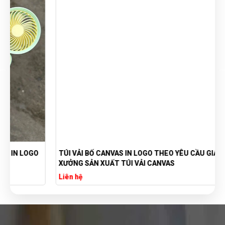
TÚI VẢI BỐ CANVAS IN LOGO THEO YÊU CẦU GIÁ RẺ -
XƯỞNG SẢN XUẤT TÚI VẢI CANVAS
Liên hệ