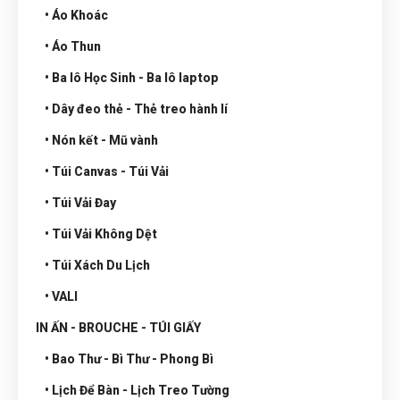
• Áo Khoác
• Áo Thun
• Ba lô Học Sinh - Ba lô laptop
• Dây đeo thẻ - Thẻ treo hành lí
• Nón kết - Mũ vành
• Túi Canvas - Túi Vải
• Túi Vải Đay
• Túi Vải Không Dệt
• Túi Xách Du Lịch
• VALI
IN ẤN - BROUCHE - TÚI GIẤY
• Bao Thư - Bì Thư - Phong Bì
• Lịch Để Bàn - Lịch Treo Tường