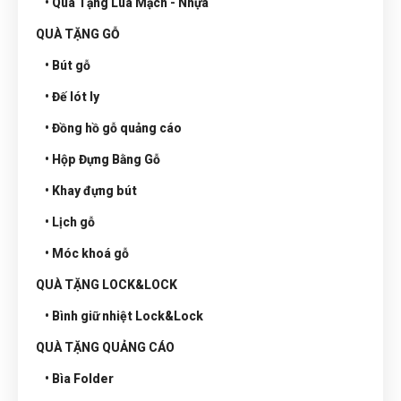
• Qùa Tặng Lúa Mạch - Nhựa
QUÀ TẶNG GỖ
• Bút gỗ
• Đế lót ly
• Đồng hồ gỗ quảng cáo
• Hộp Đựng Bằng Gỗ
• Khay đựng bút
• Lịch gỗ
• Móc khoá gỗ
QUÀ TẶNG LOCK&LOCK
• Bình giữ nhiệt Lock&Lock
QUÀ TẶNG QUẢNG CÁO
• Bìa Folder