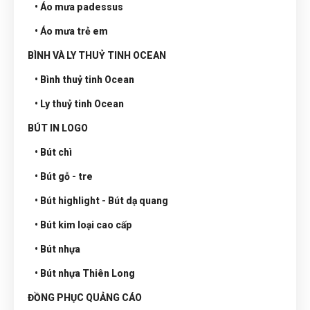
• Áo mưa padessus
• Áo mưa trẻ em
BÌNH VÀ LY THUỶ TINH OCEAN
• Bình thuỷ tinh Ocean
• Ly thuỷ tinh Ocean
BÚT IN LOGO
• Bút chì
• Bút gỗ - tre
• Bút highlight - Bút dạ quang
• Bút kim loại cao cấp
• Bút nhựa
• Bút nhựa Thiên Long
ĐỒNG PHỤC QUẢNG CÁO