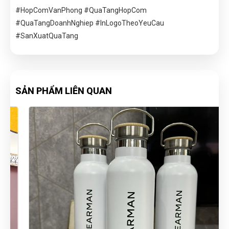
#HopComVanPhong #QuaTangHopCom
#QuaTangDoanhNghiep #InLogoTheoYeuCau
#SanXuatQuaTang
SẢN PHẨM LIÊN QUAN