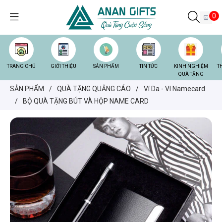
0
TRANG CHỦ
GIỚI THIỆU
SẢN PHẨM
TIN TỨC
KINH NGHIỆM
T
QUÀ TẶNG
SẢN PHẨM
/
QUÀ TẶNG QUẢNG CÁO
/
Ví Da - Ví Namecard
/
BỘ QUÀ TẶNG BÚT VÀ HỘP NAME CARD