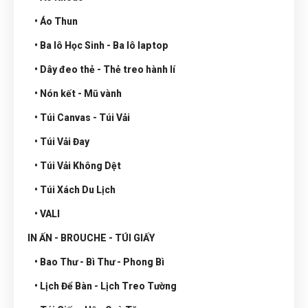
• Áo Thun
• Ba lô Học Sinh - Ba lô laptop
• Dây đeo thẻ - Thẻ treo hành lí
• Nón kết - Mũ vành
• Túi Canvas - Túi Vải
• Túi Vải Đay
• Túi Vải Không Dệt
• Túi Xách Du Lịch
• VALI
IN ẤN - BROUCHE - TÚI GIẤY
• Bao Thư - Bì Thư - Phong Bì
• Lịch Để Bàn - Lịch Treo Tường