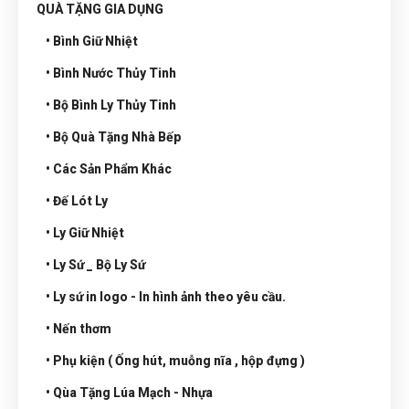
QUÀ TẶNG GIA DỤNG
• Bình Giữ Nhiệt
• Bình Nước Thủy Tinh
• Bộ Bình Ly Thủy Tinh
• Bộ Quà Tặng Nhà Bếp
• Các Sản Phẩm Khác
• Đế Lót Ly
• Ly Giữ Nhiệt
• Ly Sứ _ Bộ Ly Sứ
• Ly sứ in logo - In hình ảnh theo yêu cầu.
• Nến thơm
• Phụ kiện ( Ống hút, muỗng nĩa , hộp đựng )
• Qùa Tặng Lúa Mạch - Nhựa