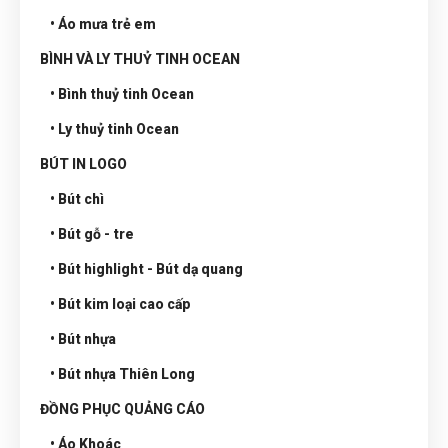
• Áo mưa trẻ em
BÌNH VÀ LY THUỶ TINH OCEAN
• Bình thuỷ tinh Ocean
• Ly thuỷ tinh Ocean
BÚT IN LOGO
• Bút chì
• Bút gỗ - tre
• Bút highlight - Bút dạ quang
• Bút kim loại cao cấp
• Bút nhựa
• Bút nhựa Thiên Long
ĐỒNG PHỤC QUẢNG CÁO
• Áo Khoác