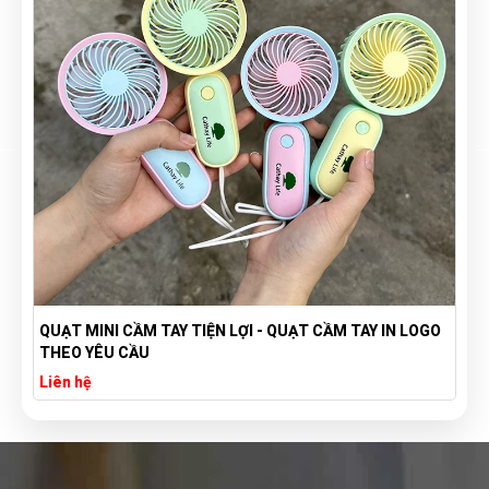
 LOGO
TÚI VẢI BỐ CANVAS IN LOGO THEO YÊU CẦU GIÁ RẺ -
XƯỞNG SẢN XUẤT TÚI VẢI CANVAS
Liên hệ