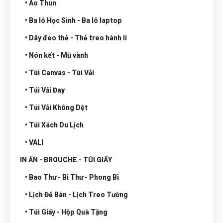
• Áo Thun
• Ba lô Học Sinh - Ba lô laptop
• Dây đeo thẻ - Thẻ treo hành lí
• Nón kết - Mũ vành
• Túi Canvas - Túi Vải
• Túi Vải Đay
• Túi Vải Không Dệt
• Túi Xách Du Lịch
• VALI
IN ẤN - BROUCHE - TÚI GIẤY
• Bao Thư - Bì Thư - Phong Bì
• Lịch Để Bàn - Lịch Treo Tường
• Túi Giấy - Hộp Quà Tặng