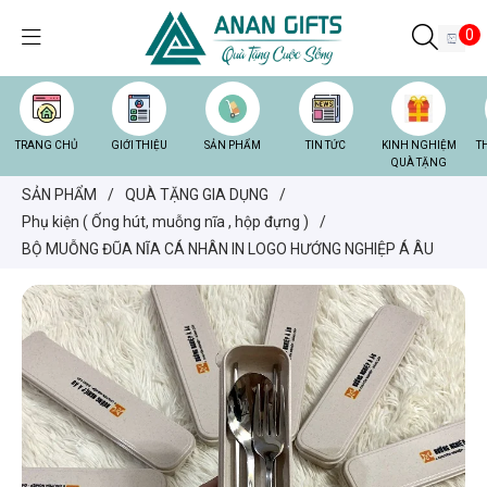
0
TRANG CHỦ
GIỚI THIỆU
SẢN PHẨM
TIN TỨC
KINH NGHIỆM
T
QUÀ TẶNG
SẢN PHẨM
/
QUÀ TẶNG GIA DỤNG
/
Phụ kiện ( Ống hút, muỗng nĩa , hộp đựng )
/
BỘ MUỖNG ĐŨA NĨA CÁ NHÂN IN LOGO HƯỚNG NGHIỆP Á ÂU