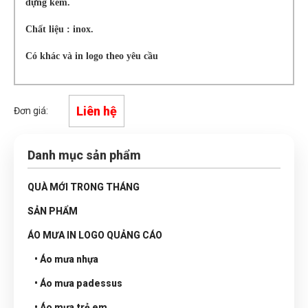
đựng kèm.
Chất liệu : inox.
Có khác và in logo theo yêu cầu
Liên hệ
Đơn giá:
Danh mục sản phẩm
QUÀ MỚI TRONG THÁNG
SẢN PHẨM
ÁO MƯA IN LOGO QUẢNG CÁO
• Áo mưa nhựa
• Áo mưa padessus
• Áo mưa trẻ em