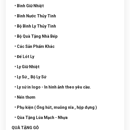
• Bình Giữ Nhiệt
• Bình Nước Thủy Tinh
• Bộ Bình Ly Thủy Tinh
• Bộ Quà Tặng Nhà Bếp
• Các Sản Phẩm Khác
• Đế Lót Ly
• Ly Giữ Nhiệt
• Ly Sứ _ Bộ Ly Sứ
• Ly sứ in logo - In hình ảnh theo yêu cầu.
• Nến thơm
• Phụ kiện ( Ống hút, muỗng nĩa , hộp đựng )
• Qùa Tặng Lúa Mạch - Nhựa
QUÀ TẶNG GỖ