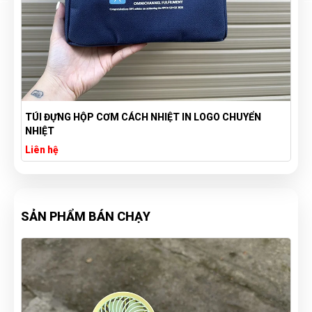
BỘ MUỖNG ĐŨA DAO NĨA LÚA MẠCH NHIỀU MÀU
Liên hệ
SẢN PHẨM BÁN CHẠY