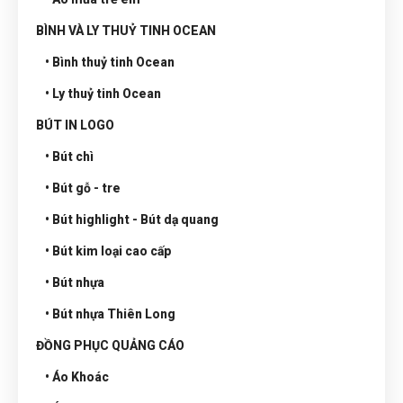
BÌNH VÀ LY THUỶ TINH OCEAN
• Bình thuỷ tinh Ocean
• Ly thuỷ tinh Ocean
BÚT IN LOGO
• Bút chì
• Bút gỗ - tre
• Bút highlight - Bút dạ quang
• Bút kim loại cao cấp
• Bút nhựa
• Bút nhựa Thiên Long
ĐỒNG PHỤC QUẢNG CÁO
• Áo Khoác