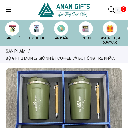
0
TRANG CHỦ
GIỚI THIỆU
SẢN PHẨM
TIN TỨC
KINH NGHIỆM
T
QUÀ TẶNG
SẢN PHẨM
/
BỘ GIFT 2 MÓN LY GIỮ NHIỆT COFFEE VÀ BÚT ỐNG TRE KHẮC
LOGO