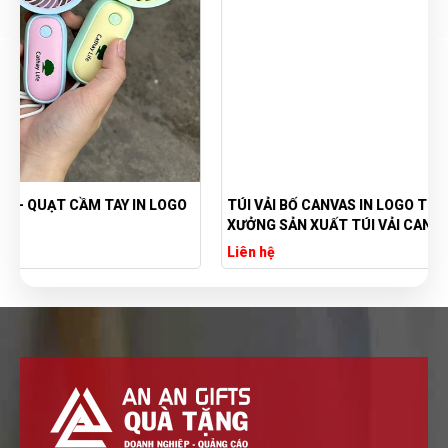
TÚI VẢI BỐ CANVAS IN LOGO THEO YÊU CẦU GIÁ RẺ -
XƯỞNG SẢN XUẤT TÚI VẢI CANVAS
Liên hệ