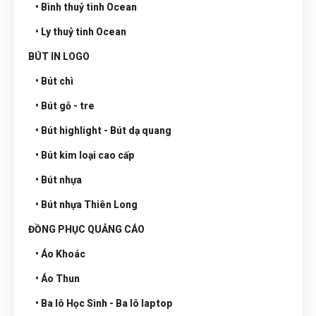
• Bình thuỷ tinh Ocean
• Ly thuỷ tinh Ocean
BÚT IN LOGO
• Bút chì
• Bút gỗ - tre
• Bút highlight - Bút dạ quang
• Bút kim loại cao cấp
• Bút nhựa
• Bút nhựa Thiên Long
ĐỒNG PHỤC QUẢNG CÁO
• Áo Khoác
• Áo Thun
• Ba lô Học Sinh - Ba lô laptop