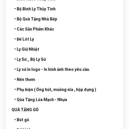
• Bộ Bình Ly Thủy Tinh
• Bộ Quà Tặng Nhà Bếp
• Các Sản Phẩm Khác
• Đế Lót Ly
• Ly Giữ Nhiệt
• Ly Sứ _ Bộ Ly Sứ
• Ly sứ in logo - In hình ảnh theo yêu cầu.
• Nến thơm
• Phụ kiện ( Ống hút, muỗng nĩa , hộp đựng )
• Qùa Tặng Lúa Mạch - Nhựa
QUÀ TẶNG GỖ
• Bút gỗ