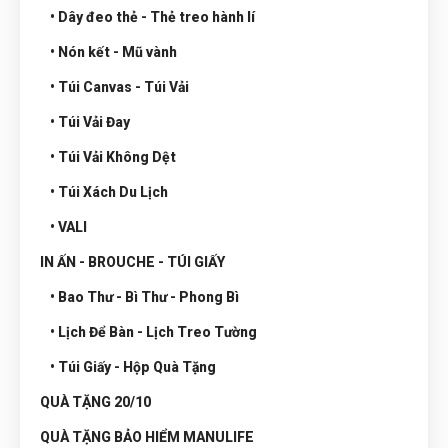
• Dây đeo thẻ - Thẻ treo hành lí
• Nón kết - Mũ vành
• Túi Canvas - Túi Vải
• Túi Vải Đay
• Túi Vải Không Dệt
• Túi Xách Du Lịch
• VALI
IN ẤN - BROUCHE - TÚI GIẤY
• Bao Thư - Bì Thư - Phong Bì
• Lịch Để Bàn - Lịch Treo Tường
• Túi Giấy - Hộp Quà Tặng
QUÀ TẶNG 20/10
QUÀ TẶNG BẢO HIỂM MANULIFE