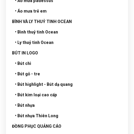
• Áo mưa padessus
• Áo mưa trẻ em
BÌNH VÀ LY THUỶ TINH OCEAN
• Bình thuỷ tinh Ocean
• Ly thuỷ tinh Ocean
BÚT IN LOGO
• Bút chì
• Bút gỗ - tre
• Bút highlight - Bút dạ quang
• Bút kim loại cao cấp
• Bút nhựa
• Bút nhựa Thiên Long
ĐỒNG PHỤC QUẢNG CÁO