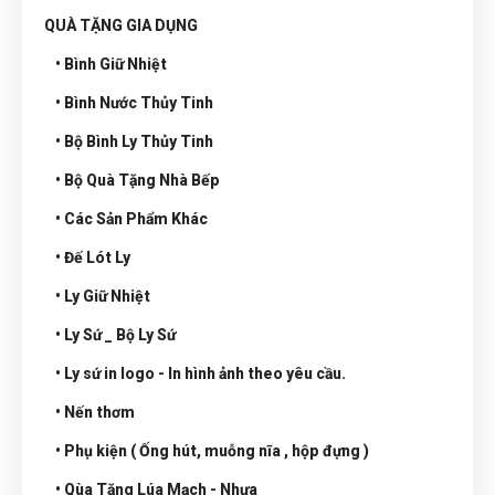
QUÀ TẶNG GIA DỤNG
• Bình Giữ Nhiệt
• Bình Nước Thủy Tinh
• Bộ Bình Ly Thủy Tinh
• Bộ Quà Tặng Nhà Bếp
• Các Sản Phẩm Khác
• Đế Lót Ly
• Ly Giữ Nhiệt
• Ly Sứ _ Bộ Ly Sứ
• Ly sứ in logo - In hình ảnh theo yêu cầu.
• Nến thơm
• Phụ kiện ( Ống hút, muỗng nĩa , hộp đựng )
• Qùa Tặng Lúa Mạch - Nhựa