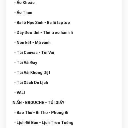
• Áo Khoác
• Áo Thun
• Ba lô Học Sinh - Ba lô laptop
• Dây đeo thẻ - Thẻ treo hành lí
• Nón kết - Mũ vành
• Túi Canvas - Túi Vải
• Túi Vải Đay
• Túi Vải Không Dệt
• Túi Xách Du Lịch
• VALI
IN ẤN - BROUCHE - TÚI GIẤY
• Bao Thư - Bì Thư - Phong Bì
• Lịch Để Bàn - Lịch Treo Tường