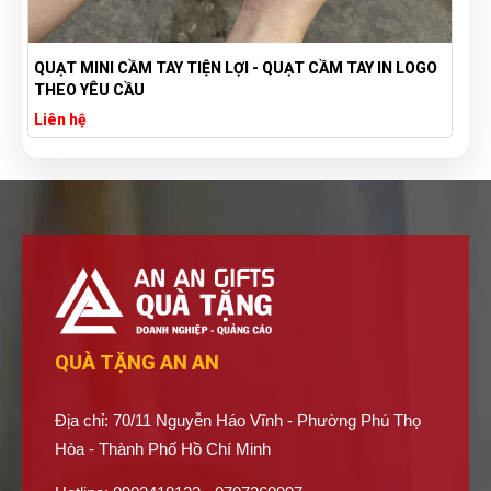
TÚI VẢI BỐ CANVAS IN LOGO THEO YÊU CẦU GIÁ RẺ -
XƯỞNG SẢN XUẤT TÚI VẢI CANVAS
Liên hệ
QUÀ TẶNG AN AN
Địa chỉ: 70/11 Nguyễn Háo Vĩnh - Phường Phú Thọ
Hòa - Thành Phố Hồ Chí Minh