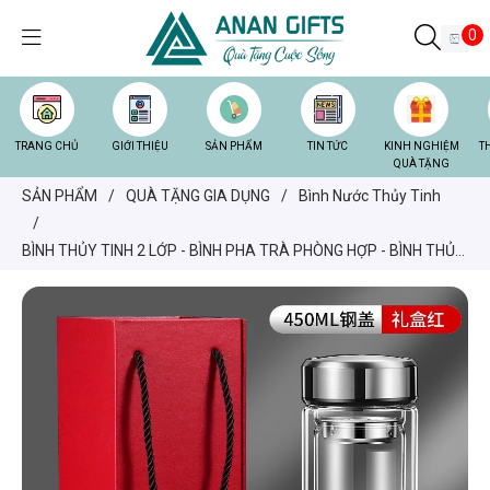
0
TRANG CHỦ
GIỚI THIỆU
SẢN PHẨM
TIN TỨC
KINH NGHIỆM
T
QUÀ TẶNG
SẢN PHẨM
/
QUÀ TẶNG GIA DỤNG
/
Bình Nước Thủy Tinh
/
BÌNH THỦY TINH 2 LỚP - BÌNH PHA TRÀ PHÒNG HỢP - BÌNH THỦY
TINH CÁCH NHIỆT