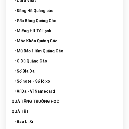
• Card Visit
• Đồng Hồ Quảng cáo
• Gấu Bông Quảng Cáo
• Miếng Hít Tủ Lạnh
• Móc Khóa Quảng Cáo
• Mũ Bảo Hiểm Quảng Cáo
• Ô Dù Quảng Cáo
• Sổ Bìa Da
• Sổ note - Sổ lò xo
• Ví Da - Ví Namecard
QUÀ TẶNG TRƯỜNG HỌC
QUÀ TẾT
• Bao Lì Xì