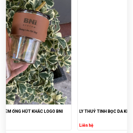
LY THUỶ TINH BỌC DA KHẮC LOGO THEO YÊU CẦU
Liên hệ