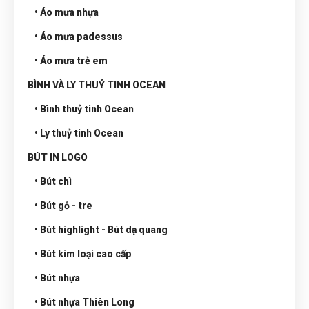
• Áo mưa nhựa
• Áo mưa padessus
• Áo mưa trẻ em
BÌNH VÀ LY THUỶ TINH OCEAN
• Bình thuỷ tinh Ocean
• Ly thuỷ tinh Ocean
BÚT IN LOGO
• Bút chì
• Bút gỗ - tre
• Bút highlight - Bút dạ quang
• Bút kim loại cao cấp
• Bút nhựa
• Bút nhựa Thiên Long