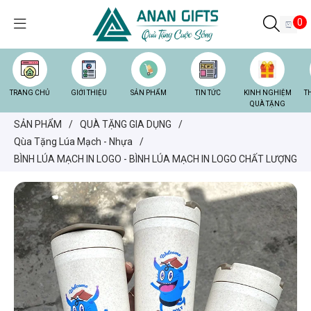
0
TRANG CHỦ
GIỚI THIỆU
SẢN PHẨM
TIN TỨC
KINH NGHIỆM
T
QUÀ TẶNG
SẢN PHẨM
/
QUÀ TẶNG GIA DỤNG
/
Qùa Tặng Lúa Mạch - Nhựa
/
BÌNH LÚA MẠCH IN LOGO - BÌNH LÚA MẠCH IN LOGO CHẤT LƯỢNG