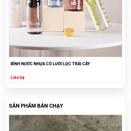
DỤNG CỤ VẮT CAM BẰNG LÚA MẠCH - ĐƠN GIẢN VÀ TIỆN
LỢI - ÉP TAY
52,000đ
95,000đ
SẢN PHẨM BÁN CHẠY