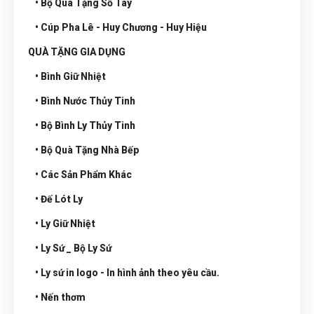
• Bộ Quà Tặng Sổ Tay
• Cúp Pha Lê - Huy Chương - Huy Hiệu
QUÀ TẶNG GIA DỤNG
• Bình Giữ Nhiệt
• Bình Nước Thủy Tinh
• Bộ Bình Ly Thủy Tinh
• Bộ Quà Tặng Nhà Bếp
• Các Sản Phẩm Khác
• Đế Lót Ly
• Ly Giữ Nhiệt
• Ly Sứ _ Bộ Ly Sứ
• Ly sứ in logo - In hình ảnh theo yêu cầu.
• Nến thơm