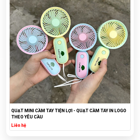
N LOGO
TÚI VẢI BỐ CANVAS IN LOGO THEO YÊU CẦU GIÁ RẺ -
XƯỞNG SẢN XUẤT TÚI VẢI CANVAS
Liên hệ