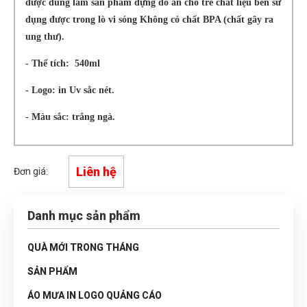
được dùng làm sản phẩm đựng đồ ăn cho trẻ chất liệu bền sử
dụng được trong lò vi sóng Không có chất BPA (chất gây ra
ung thư).
- Thể tích: 540ml
- Logo: in Uv sắc nét.
- Màu sắc: trắng ngà.
Liên hệ
Đơn giá:
Danh mục sản phẩm
QUÀ MỚI TRONG THÁNG
SẢN PHẨM
ÁO MƯA IN LOGO QUẢNG CÁO