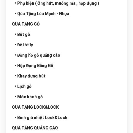
• Phụ kiện ( Ống hút, muỗng nĩa , hộp đựng )
• Qùa Tặng Lúa Mạch - Nhựa
QUÀ TẶNG GỖ
• Bút gỗ
• Đế lót ly
• Đồng hồ gỗ quảng cáo
• Hộp Đựng Bằng Gỗ
• Khay đựng bút
• Lịch gỗ
• Móc khoá gỗ
QUÀ TẶNG LOCK&LOCK
• Bình giữ nhiệt Lock&Lock
QUÀ TẶNG QUẢNG CÁO