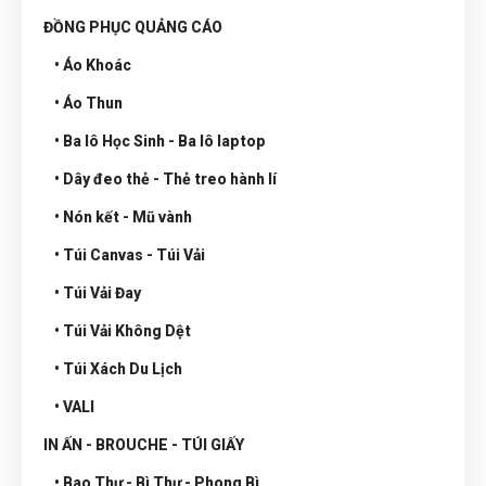
ĐỒNG PHỤC QUẢNG CÁO
• Áo Khoác
• Áo Thun
• Ba lô Học Sinh - Ba lô laptop
• Dây đeo thẻ - Thẻ treo hành lí
• Nón kết - Mũ vành
• Túi Canvas - Túi Vải
• Túi Vải Đay
• Túi Vải Không Dệt
• Túi Xách Du Lịch
• VALI
IN ẤN - BROUCHE - TÚI GIẤY
• Bao Thư - Bì Thư - Phong Bì