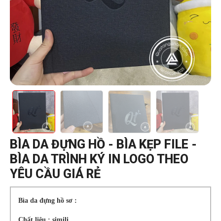
BÌA DA ĐỰNG HỒ - BÌA KẸP FILE -
BÌA DA TRÌNH KÝ IN LOGO THEO
YÊU CẦU GIÁ RẺ
Bìa da đựng hồ sơ :
Chất liệu : simili.