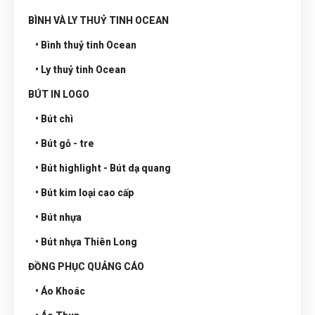
BÌNH VÀ LY THUỶ TINH OCEAN
• Bình thuỷ tinh Ocean
• Ly thuỷ tinh Ocean
BÚT IN LOGO
• Bút chì
• Bút gỗ - tre
• Bút highlight - Bút dạ quang
• Bút kim loại cao cấp
• Bút nhựa
• Bút nhựa Thiên Long
ĐỒNG PHỤC QUẢNG CÁO
• Áo Khoác