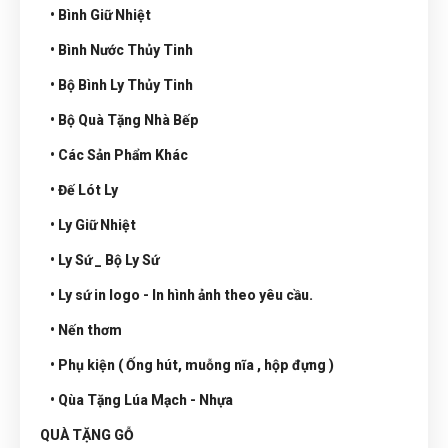
• Bình Giữ Nhiệt
• Bình Nước Thủy Tinh
• Bộ Bình Ly Thủy Tinh
• Bộ Quà Tặng Nhà Bếp
• Các Sản Phẩm Khác
• Đế Lót Ly
• Ly Giữ Nhiệt
• Ly Sứ _ Bộ Ly Sứ
• Ly sứ in logo - In hình ảnh theo yêu cầu.
• Nến thơm
• Phụ kiện ( Ống hút, muỗng nĩa , hộp đựng )
• Qùa Tặng Lúa Mạch - Nhựa
QUÀ TẶNG GỖ