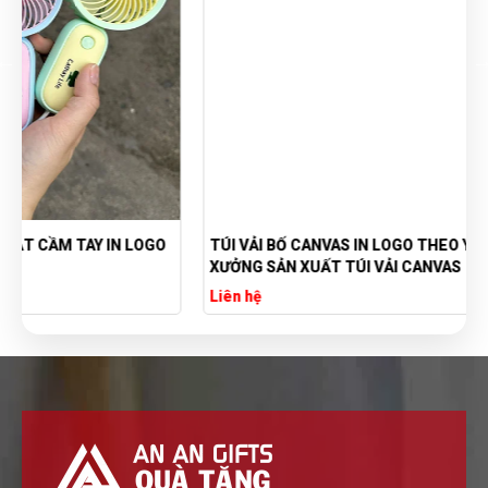
TÚI VẢI BỐ CANVAS IN LOGO THEO YÊU CẦU GIÁ RẺ -
XƯỞNG SẢN XUẤT TÚI VẢI CANVAS
Liên hệ