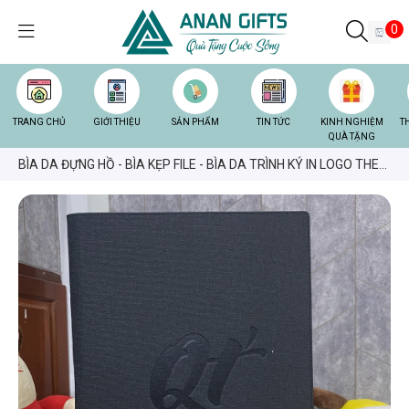
0
TRANG CHỦ
GIỚI THIỆU
SẢN PHẨM
TIN TỨC
KINH NGHIỆM
T
QUÀ TẶNG
BÌA DA ĐỰNG HỒ - BÌA KẸP FILE - BÌA DA TRÌNH KÝ IN LOGO THEO
YÊU CẦU GIÁ RẺ