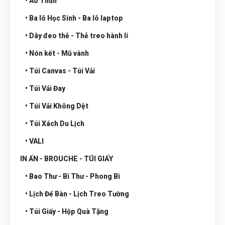
• Áo Thun
• Ba lô Học Sinh - Ba lô laptop
• Dây đeo thẻ - Thẻ treo hành lí
• Nón kết - Mũ vành
• Túi Canvas - Túi Vải
• Túi Vải Đay
• Túi Vải Không Dệt
• Túi Xách Du Lịch
• VALI
IN ẤN - BROUCHE - TÚI GIẤY
• Bao Thư - Bì Thư - Phong Bì
• Lịch Để Bàn - Lịch Treo Tường
• Túi Giấy - Hộp Quà Tặng